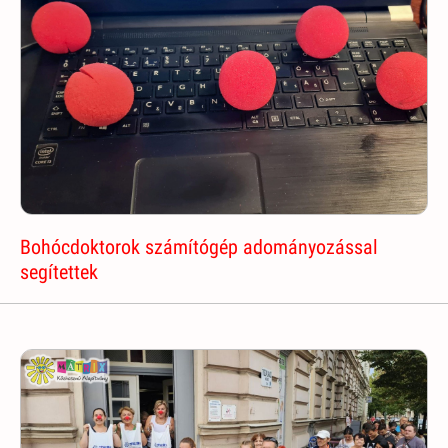
Bohócdoktorok számítógép adományozással
segítettek