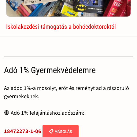
Iskolakezdési támogatás a bohócdoktoroktól
Adó 1% Gyermekvédelemre
Az adód 1%-a mosolyt, erőt és reményt ad a rászoruló
gyermekeknek.
🔴 Adó 1% felajánláshoz adószám:
18472273-1-06
📋 MÁSOLÁS