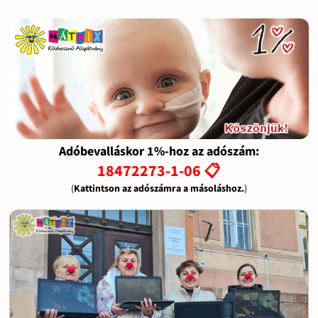
Adóbevalláskor 1%-hoz az adószám:
18472273-1-06 📋
(
Kattintson az adószámra a másoláshoz.
)