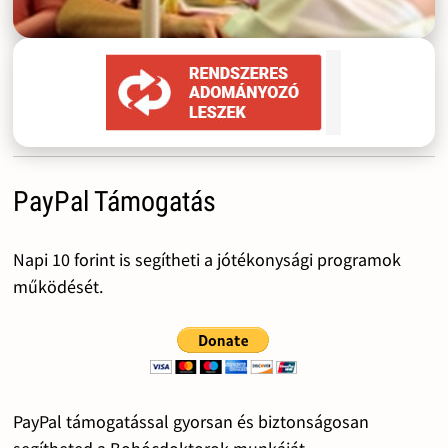
PayPal Támogatás
Napi 10 forint is segítheti a jótékonysági programok
működését.
PayPal támogatással gyorsan és biztonságosan