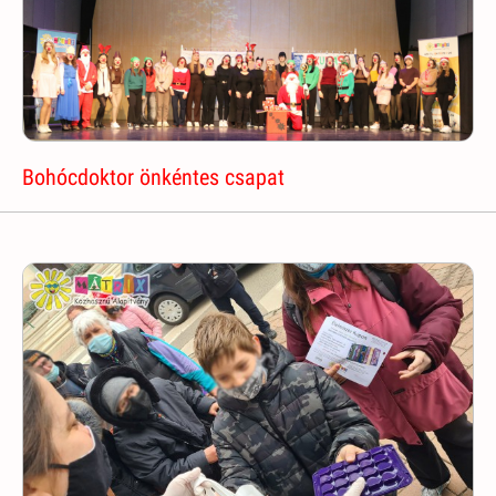
Bohócdoktor önkéntes csapat