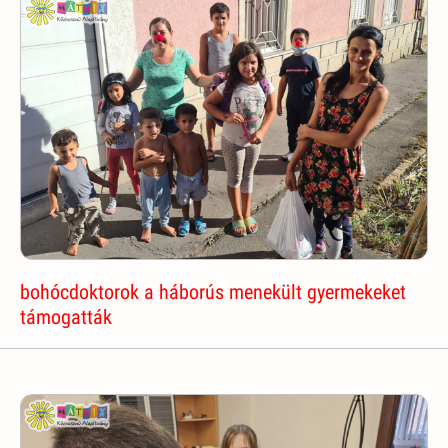
bohócdoktorok a háborús menekült gyermekeket
támogatták