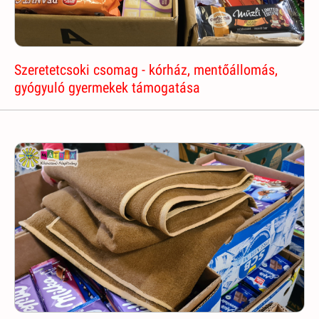
Szeretetcsoki csomag - kórház, mentőállomás,
gyógyuló gyermekek támogatása