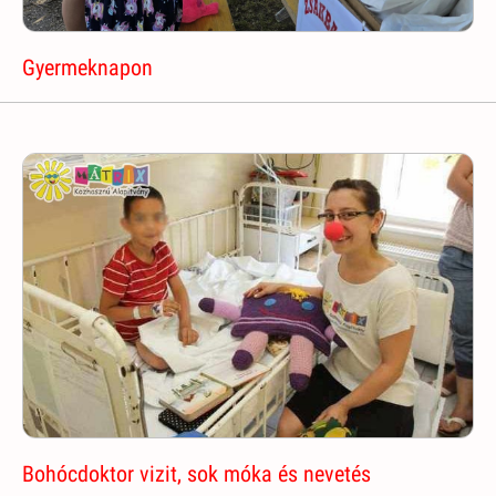
Gyermeknapon
Bohócdoktor vizit, sok móka és nevetés