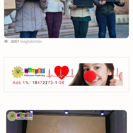
3057
megtekintés