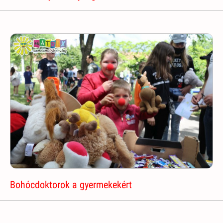
Bohócdoktorok a gyermekekért