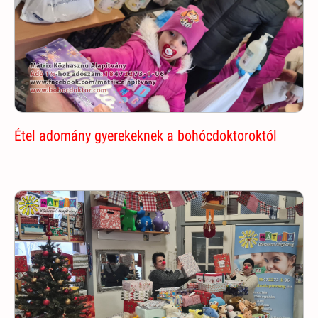
Étel adomány gyerekeknek a bohócdoktoroktól