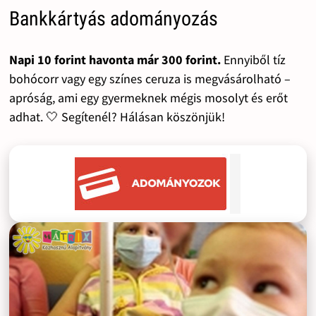
Bankkártyás adományozás
Napi 10 forint havonta már 300 forint.
Ennyiből tíz
bohócorr vagy egy színes ceruza is megvásárolható –
apróság, ami egy gyermeknek mégis mosolyt és erőt
adhat. 🤍 Segítenél? Hálásan köszönjük!