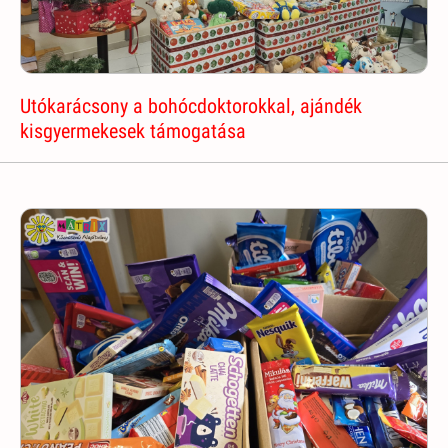
Utókarácsony a bohócdoktorokkal, ajándék
kisgyermekesek támogatása