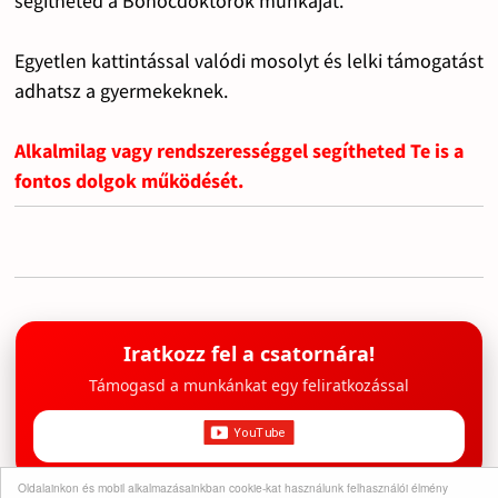
segítheted a Bohócdoktorok munkáját.
Egyetlen kattintással valódi mosolyt és lelki támogatást
adhatsz a gyermekeknek.
Alkalmilag vagy rendszerességgel segítheted Te is a
fontos dolgok működését.
Iratkozz fel a csatornára!
Támogasd a munkánkat egy feliratkozással
Oldalainkon és mobil alkalmazásainkban cookie-kat használunk felhasználói élmény