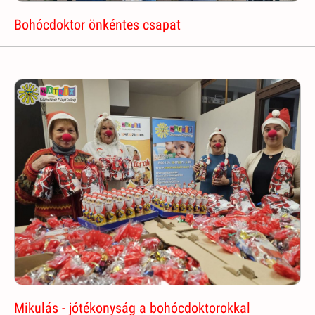
Bohócdoktor önkéntes csapat
Mikulás - jótékonyság a bohócdoktorokkal