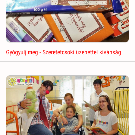
Gyógyulj meg - Szeretetcsoki üzenettel kívánság