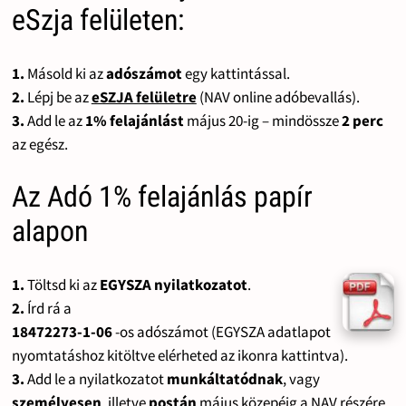
eSzja felületen:
1.
Másold ki az
adószámot
egy kattintással.
2.
Lépj be az
eSZJA felületre
(NAV online adóbevallás).
3.
Add le az
1% felajánlást
május 20-ig – mindössze
2 perc
az egész.
Az Adó 1% felajánlás papír
alapon
1.
Töltsd ki az
EGYSZA nyilatkozatot
.
2.
Írd rá a
18472273-1-06
-os adószámot (EGYSZA adatlapot
nyomtatáshoz kitöltve elérheted az ikonra kattintva).
3.
Add le a nyilatkozatot
munkáltatódnak
, vagy
személyesen
, illetve
postán
május közepéig a NAV részére.