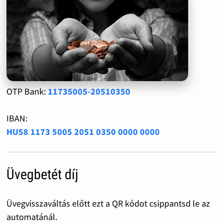
OTP Bank:
11735005-20510350
IBAN:
HU58 1173 5005 2051 0350 0000 0000
Üvegbetét díj
Üvegvisszaváltás előtt ezt a QR kódot csippantsd le az
automatánál.