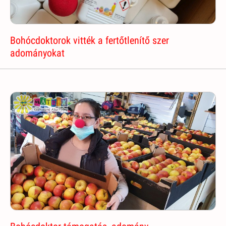
Bohócdoktorok vitték a fertőtlenítő szer
adományokat