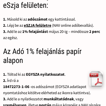
eSzja felületen:
1.
Másold ki az
adószámot
egy kattintással.
2.
Lépj be az
eSZJA felületre
(NAV online adóbevallás).
3.
Add le az
1% felajánlást
május 20-ig – mindössze
2 perc
az egész.
Az Adó 1% felajánlás papír
alapon
1.
Töltsd ki az
EGYSZA nyilatkozatot
.
2.
Írd rá a
18472273-1-06
-os adószámot (EGYSZA adatlapot
nyomtatáshoz kitöltve elérheted az ikonra kattintva).
3.
Add le a nyilatkozatot
munkáltatódnak
, vagy
személyesen
, illetve
postán
május közepéig a NAV részére.