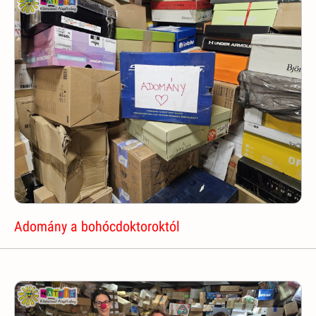
Adomány a bohócdoktoroktól