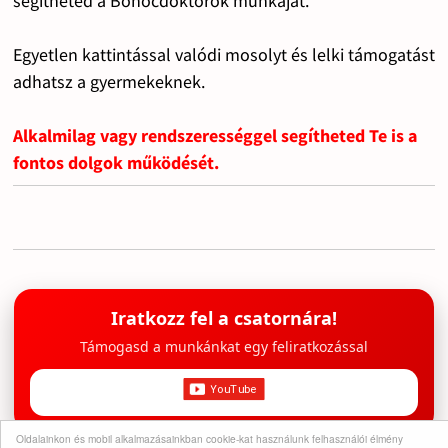
segítheted a Bohócdoktorok munkáját.
Egyetlen kattintással valódi mosolyt és lelki támogatást
adhatsz a gyermekeknek.
Alkalmilag vagy rendszerességgel segítheted Te is a
fontos dolgok működését.
Iratkozz fel a csatornára!
Támogasd a munkánkat egy feliratkozással
Oldalainkon és mobil alkalmazásainkban cookie-kat használunk felhasználói élmény