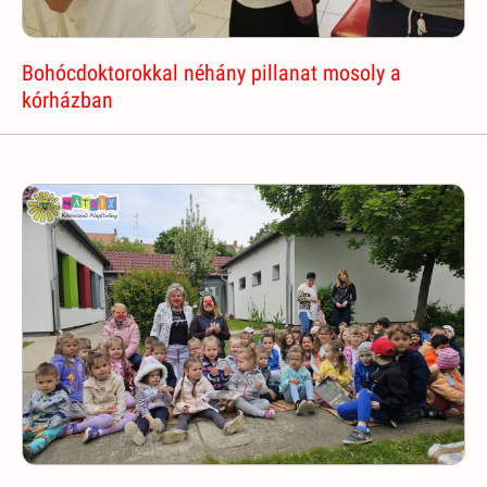
Bohócdoktorokkal néhány pillanat mosoly a
kórházban