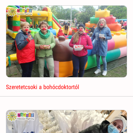
Szeretetcsoki a bohócdoktortól