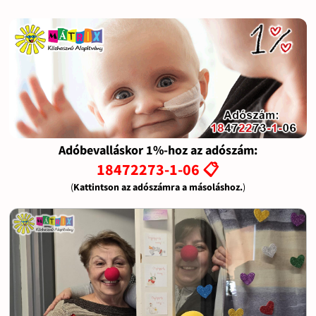
Adóbevalláskor 1%-hoz az adószám:
18472273-1-06 📋
(
Kattintson az adószámra a másoláshoz.
)