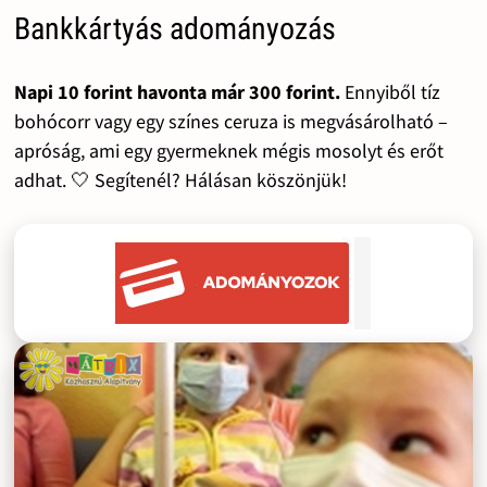
Bankkártyás adományozás
Napi 10 forint havonta már 300 forint.
Ennyiből tíz
bohócorr vagy egy színes ceruza is megvásárolható –
apróság, ami egy gyermeknek mégis mosolyt és erőt
adhat. 🤍 Segítenél? Hálásan köszönjük!