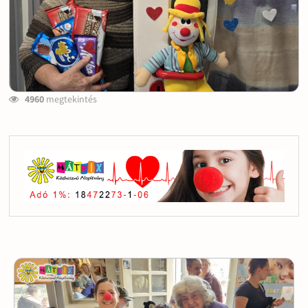
4960
megtekintés