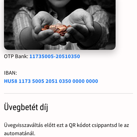
OTP Bank:
11735005-20510350
IBAN:
HU58 1173 5005 2051 0350 0000 0000
Üvegbetét díj
Üvegvisszaváltás előtt ezt a QR kódot csippantsd le az
automatánál.