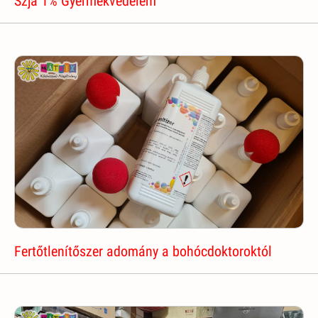
Szja 1% Gyermekvédelem
Fertőtlenítőszer adomány a bohócdoktoroktól