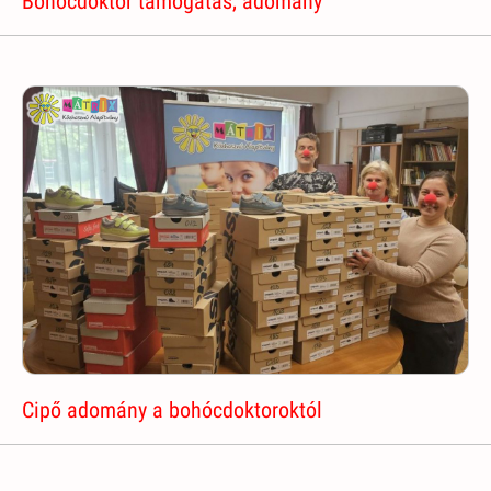
Bohócdoktor támogatás, adomány
Cipő adomány a bohócdoktoroktól