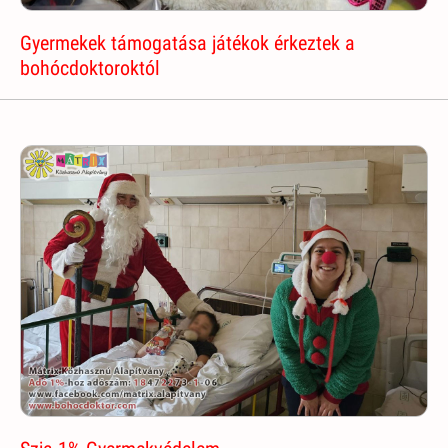
Gyermekek támogatása játékok érkeztek a
bohócdoktoroktól