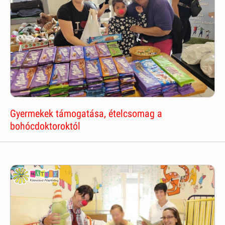
Gyermekek támogatása, ételcsomag a
bohócdoktoroktól