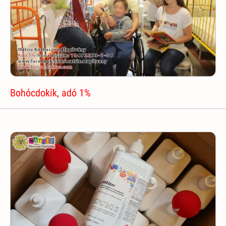
Bohócdokik, adó 1%