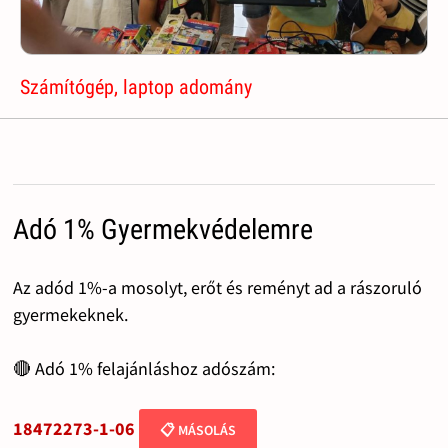
Számítógép, laptop adomány
Adó 1% Gyermekvédelemre
Az adód 1%-a mosolyt, erőt és reményt ad a rászoruló
gyermekeknek.
🔴 Adó 1% felajánláshoz adószám:
18472273-1-06
📋 MÁSOLÁS