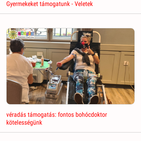
Gyermekeket támogatunk - Veletek
véradás támogatás: fontos bohócdoktor
kötelességünk