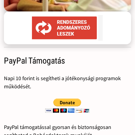
PayPal Támogatás
Napi 10 forint is segítheti a jótékonysági programok
működését.
PayPal támogatással gyorsan és biztonságosan