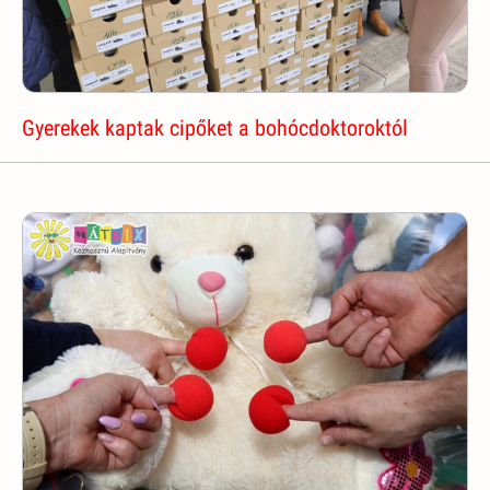
Gyerekek kaptak cipőket a bohócdoktoroktól