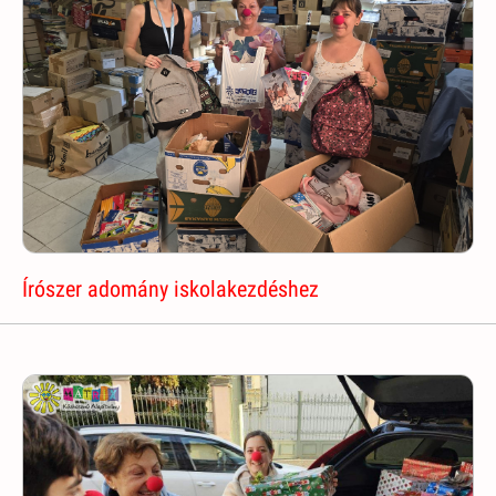
Írószer adomány iskolakezdéshez