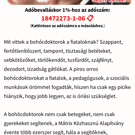
Adóbevalláskor 1%-hoz az adószám:
18472273-1-06 📋
(
Kattintson az adószámra a másoláshoz.
)
Mit vittek a bohócdoktorok a fiataloknak? Szappant,
fertőtlenítőszert, tampont, tisztasági betéteket,
sebkötözőket, törlőkendőt, tusfürdőt, szájfényt,
dezodort, izzadság gátlókat. A piros orros
bohócdoktorokat a fiatalok, a pedagógusok, a szociális
munkások örömmel fogadták, hiszen ha csak egy picike
hiányzik, hogy jobb legyen, az is óriási szükséglet.
A bohócdoktorok nem csak betegeket, nem csak
gyerekeket segítenek, a Mátrix Közhasznú Alapítvány
évente több ezerszer segít, hála a segítőknek,