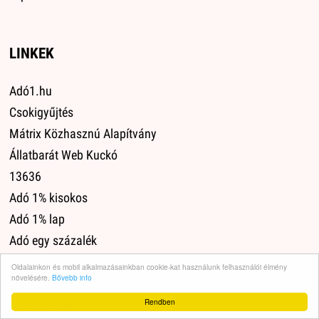
LINKEK
Adó1.hu
Csokigyűjtés
Mátrix Közhasznú Alapítvány
Állatbarát Web Kuckó
13636
Adó 1% kisokos
Adó 1% lap
Adó egy százalék
Adó 1% kereső
Oldalainkon és mobil alkalmazásainkban cookie-kat használunk felhasználói élmény
növelésére.
Bővebb info
Szja1
Rendben
Bohócdoktor