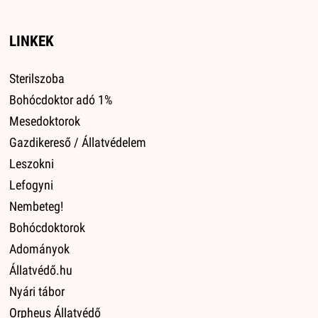
LINKEK
Sterilszoba
Bohócdoktor adó 1%
Mesedoktorok
Gazdikereső / Állatvédelem
Leszokni
Lefogyni
Nembeteg!
Bohócdoktorok
Adományok
Állatvédő.hu
Nyári tábor
Orpheus Állatvédő