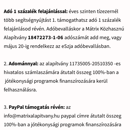
Adó 1 százalék felajánlással:
éves szinten tízezernél
több segítségnyújtást 1. támogathatsz adó 1 százalék
felajánlásod révén. Adóbevalláskor a Mátrix Közhasznú
Alapítvány
18472273-1-06
adószámát add meg, vagy
május 20-ig rendelkezz az eSzja adóbevallásban.
2.
Adománnyal:
az alapítvány 11735005-20510350 -es
hivatalos számlaszámára átutalt összeg 100%-ban a
jótékonysági programok finanszírozására kerül
felhasználásra.
3.
PayPal támogatás révén:
az
info@matrixalapitvany.hu paypal címre átutalt összeg
100%-ban a jótékonysági programok finanszírozására