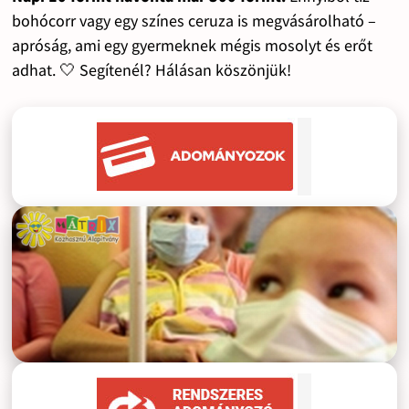
bohócorr vagy egy színes ceruza is megvásárolható –
apróság, ami egy gyermeknek mégis mosolyt és erőt
adhat. 🤍 Segítenél? Hálásan köszönjük!