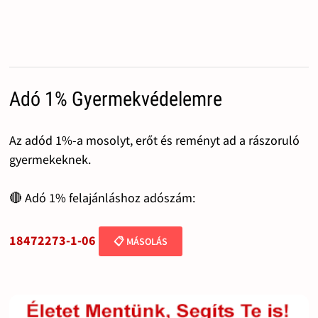
Adó 1% Gyermekvédelemre
Az adód 1%-a mosolyt, erőt és reményt ad a rászoruló
gyermekeknek.
🔴 Adó 1% felajánláshoz adószám:
18472273-1-06
📋 MÁSOLÁS