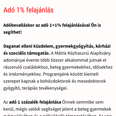
Adó 1% felajánlás
Adóbevalláskor az adó 1+1% felajánlásával Ön is
segíthet!
Daganat elleni küzdelem, gyermekgyógyítás, kórházi
és szociális támogatás.
A Mátrix Közhasznú Alapítvány
adományai évente több tízezer alkalommal jutnak el
rászoruló családokhoz, beteg gyermekekhez, idősekhez
és intézményekhez. Programjaink között kiemelt
szerepet kapnak a bohócdoktorok és mesedoktorok
gyógyító, terápiás tevékenységei.
Az
adó 1 százalék felajánlása
Önnek semmibe sem
kerül, mégis valódi segítséget jelent a beteg gyermekek
gyógyulásában és a nélkülözők támogatásában. Az szja