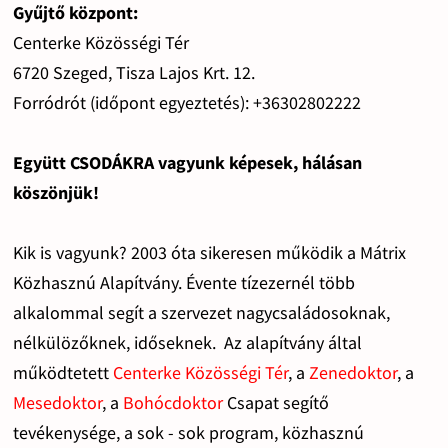
Gyűjtő központ:
Centerke Közösségi Tér
6720 Szeged, Tisza Lajos Krt. 12.
Forródrót (időpont egyeztetés): +36302802222
Együtt CSODÁKRA vagyunk képesek, hálásan
köszönjük!
Kik is vagyunk? 2003 óta sikeresen működik a Mátrix
Közhasznú Alapítvány. Évente tízezernél több
alkalommal segít a szervezet nagycsaládosoknak,
nélkülözőknek, időseknek. Az alapítvány által
működtetett
Centerke Közösségi Tér
, a
Zenedoktor
, a
Mesedoktor
, a
Bohócdoktor
Csapat segítő
tevékenysége, a sok - sok program, közhasznú