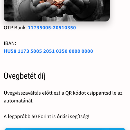
OTP Bank:
11735005-20510350
IBAN:
HU58 1173 5005 2051 0350 0000 0000
Üvegbetét díj
Üvegvisszaváltás előtt ezt a QR kódot csippantsd le az
automatánál.
A legapróbb 50 Forint is óriási segítség!