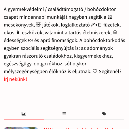
A gyermekvédelmi / családtámogató / bohócdoktor
csapat mindennapi munkáját nagyban segítik a 📖
mesekönyvek, 🧸 játékok, foglalkoztató ✍️📒 füzetek,
okos 📱 eszközök, valamint a tartós élelmiszerek, 🥫
édességek 🍬 és apró finomságok. A bohócdoktorkodás
egyben szociális segítségnyújtás is: az adományok
gyakran rászoruló családokhoz, kisgyermekekhez,
egészségügyi dolgozókhoz, sőt olykor
mélyszegénységben élőkhöz is eljutnak. 🤍 Segítenél?
Írj nekünk!