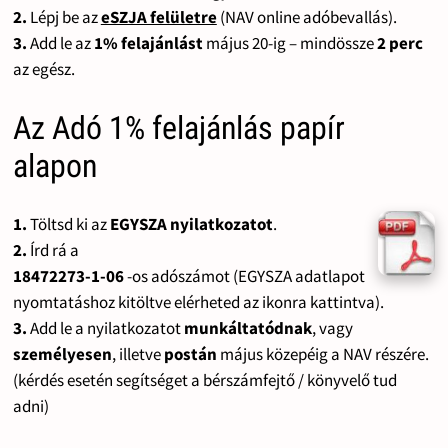
2.
Lépj be az
eSZJA felületre
(NAV online adóbevallás).
3.
Add le az
1% felajánlást
május 20-ig – mindössze
2 perc
az egész.
Az Adó 1% felajánlás papír
alapon
1.
Töltsd ki az
EGYSZA nyilatkozatot
.
2.
Írd rá a
18472273-1-06
-os adószámot (EGYSZA adatlapot
nyomtatáshoz kitöltve elérheted az ikonra kattintva).
3.
Add le a nyilatkozatot
munkáltatódnak
, vagy
személyesen
, illetve
postán
május közepéig a NAV részére.
(kérdés esetén segítséget a bérszámfejtő / könyvelő tud
adni)