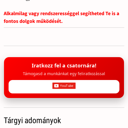
Alkalmilag vagy rendszerességgel segítheted Te is a
fontos dolgok működését.
Iratkozz fel a csatornára!
Támogasd a munkánkat egy feliratkozással
Tárgyi adományok