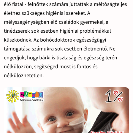
élő fiatal - felnőttek számára juttattak a méltóságteljes
élethez szükséges higiéniai szereket. A
mélyszegénységben élő családok gyermekei, a
tinédzserek sok esetben higiéniai problémákkal
küszködnek. Az bohócdoktorok egészségügyi
támogatása számukra sok esetben életmentő. Ne
engedjük, hogy bárki is tisztaság és egészség terén
nélkülözzön, segítséged most is fontos és
nélkülözhetetlen.