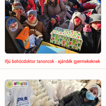
Ifjú bohócdoktor tanoncok - ajándék gyermekeknek