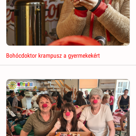
Bohócdoktor krampusz a gyermekekért