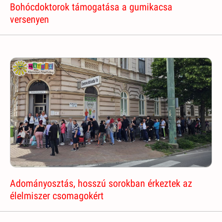
Bohócdoktorok támogatása a gumikacsa
versenyen
Adományosztás, hosszú sorokban érkeztek az
élelmiszer csomagokért