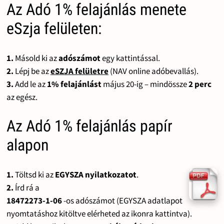
Az Adó 1% felajánlás menete
eSzja felületen:
1.
Másold ki az
adószámot
egy kattintással.
2.
Lépj be az
eSZJA felületre
(NAV online adóbevallás).
3.
Add le az
1% felajánlást
május 20-ig – mindössze
2 perc
az egész.
Az Adó 1% felajánlás papír
alapon
1.
Töltsd ki az
EGYSZA nyilatkozatot
.
2.
Írd rá a
18472273-1-06
-os adószámot (EGYSZA adatlapot
nyomtatáshoz kitöltve elérheted az ikonra kattintva).