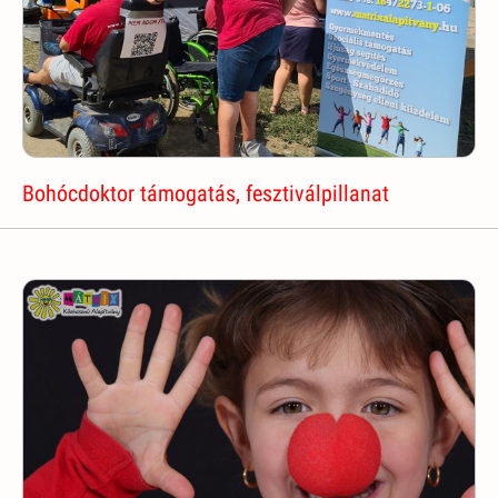
Bohócdoktor támogatás, fesztiválpillanat