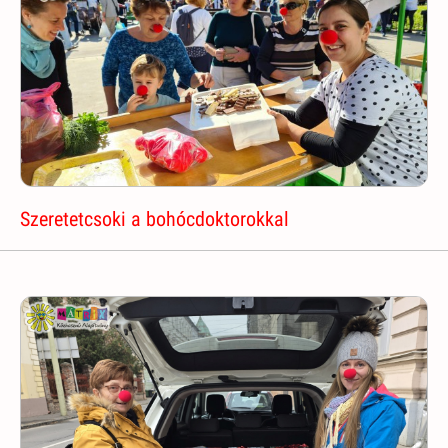
Szeretetcsoki a bohócdoktorokkal