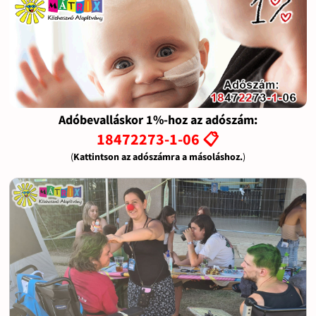
Adóbevalláskor 1%-hoz az adószám:
18472273-1-06 📋
(
Kattintson az adószámra a másoláshoz.
)