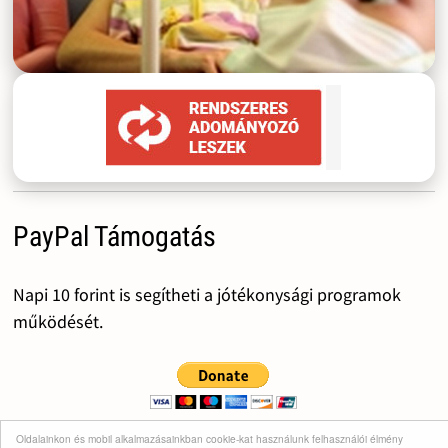
PayPal Támogatás
Napi 10 forint is segítheti a jótékonysági programok
működését.
Oldalainkon és mobil alkalmazásainkban cookie-kat használunk felhasználói élmény