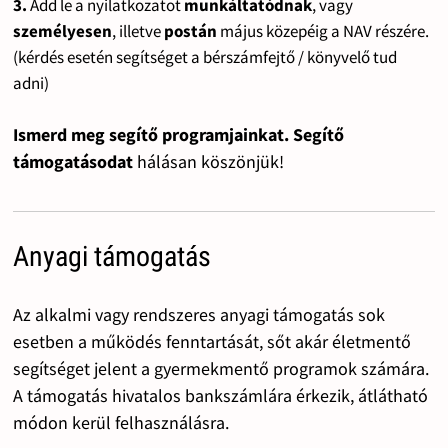
3.
Add le a nyilatkozatot
munkáltatódnak
, vagy
személyesen
, illetve
postán
május közepéig a NAV részére.
(kérdés esetén segítséget a bérszámfejtő / könyvelő tud
adni)
Ismerd meg segítő programjainkat. Segítő
támogatásodat
hálásan köszönjük!
Anyagi támogatás
Az alkalmi vagy rendszeres anyagi támogatás sok
esetben a működés fenntartását, sőt akár életmentő
segítséget jelent a gyermekmentő programok számára.
A támogatás hivatalos bankszámlára érkezik, átlátható
módon kerül felhasználásra.