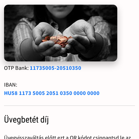
OTP Bank:
11735005-20510350
IBAN:
HU58 1173 5005 2051 0350 0000 0000
Üvegbetét díj
Üvegvisszaváltás előtt ezt a QR kódot csippantsd le az