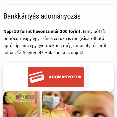
Bankkártyás adományozás
Napi 10 forint havonta már 300 forint.
Ennyiből tíz
bohócorr vagy egy színes ceruza is megvásárolható –
apróság, ami egy gyermeknek mégis mosolyt és erőt
adhat. 🤍 Segítenél? Hálásan köszönjük!