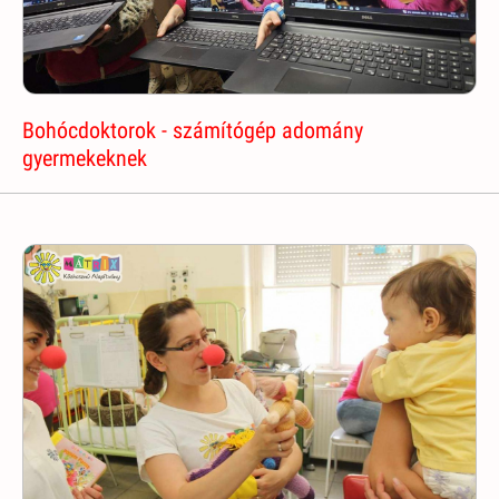
Bohócdoktorok - számítógép adomány
gyermekeknek