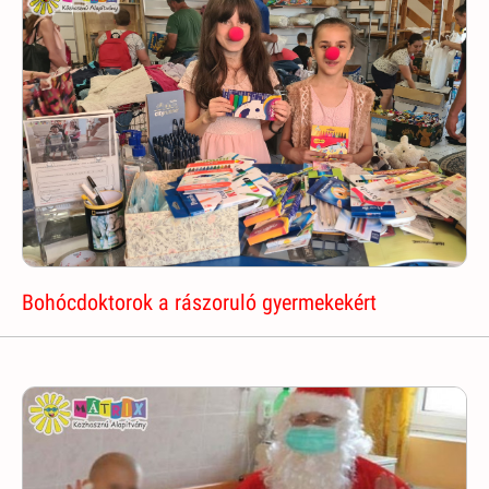
Bohócdoktorok a rászoruló gyermekekért