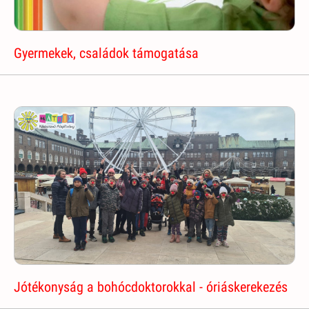
Gyermekek, családok támogatása
Jótékonyság a bohócdoktorokkal - óriáskerekezés