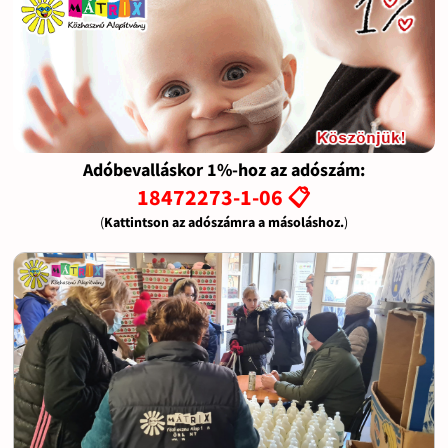
Adóbevalláskor 1%-hoz az adószám:
18472273-1-06 📋
(
Kattintson az adószámra a másoláshoz.
)