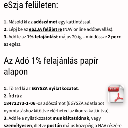
eSzja felületen:
1.
Másold ki az
adószámot
egy kattintással.
2.
Lépj be az
eSZJA felületre
(NAV online adóbevallás).
3.
Add le az
1% felajánlást
május 20-ig – mindössze
2 perc
az egész.
Az Adó 1% felajánlás papír
alapon
1.
Töltsd ki az
EGYSZA nyilatkozatot
.
2.
Írd rá a
18472273-1-06
-os adószámot (EGYSZA adatlapot
nyomtatáshoz kitöltve elérheted az ikonra kattintva).
3.
Add le a nyilatkozatot
munkáltatódnak
, vagy
személyesen
, illetve
postán
május közepéig a NAV részére.