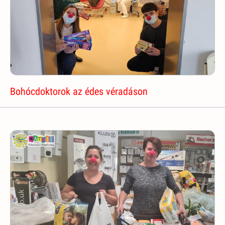
Bohócdoktorok az édes véradáson