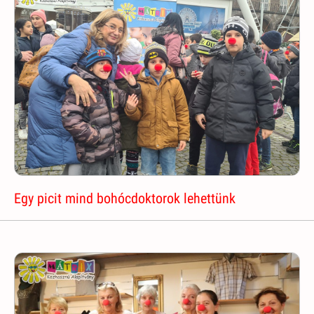
Egy picit mind bohócdoktorok lehettünk