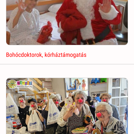
Bohócdoktorok, kórháztámogatás