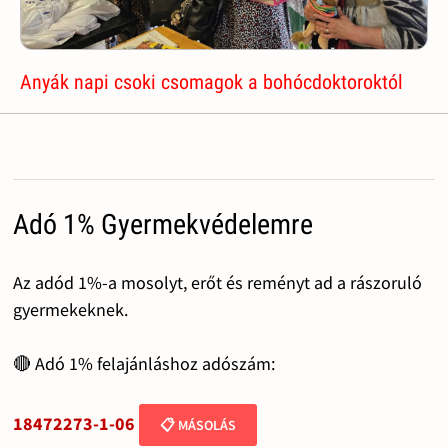
Anyák napi csoki csomagok a bohócdoktoroktól
Adó 1% Gyermekvédelemre
Az adód 1%-a mosolyt, erőt és reményt ad a rászoruló
gyermekeknek.
🔴 Adó 1% felajánláshoz adószám:
18472273-1-06
📋 MÁSOLÁS