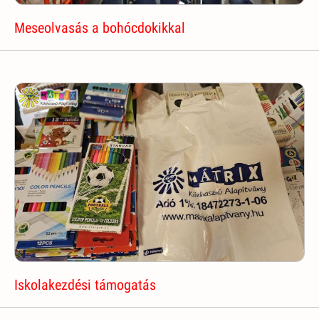
Meseolvasás a bohócdokikkal
Iskolakezdési támogatás