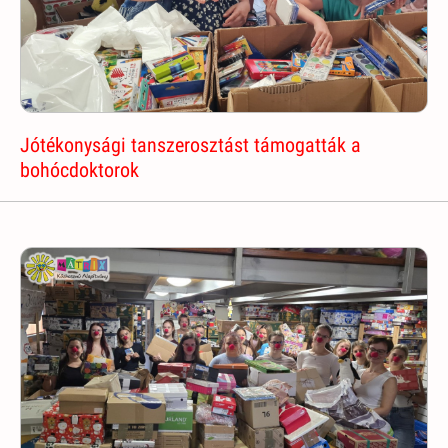
Jótékonysági tanszerosztást támogatták a
bohócdoktorok