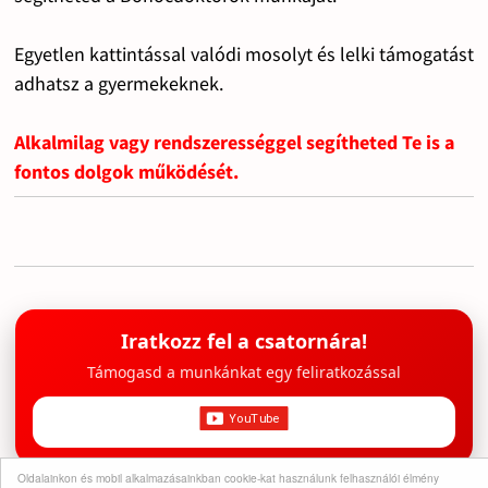
Egyetlen kattintással valódi mosolyt és lelki támogatást
adhatsz a gyermekeknek.
Alkalmilag vagy rendszerességgel segítheted Te is a
fontos dolgok működését.
Iratkozz fel a csatornára!
Támogasd a munkánkat egy feliratkozással
Oldalainkon és mobil alkalmazásainkban cookie-kat használunk felhasználói élmény