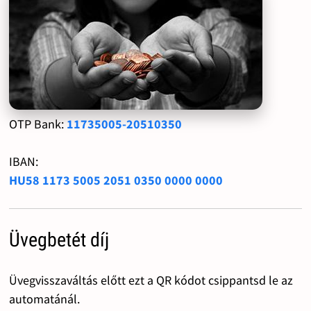
OTP Bank:
11735005-20510350
IBAN:
HU58 1173 5005 2051 0350 0000 0000
Üvegbetét díj
Üvegvisszaváltás előtt ezt a QR kódot csippantsd le az
automatánál.