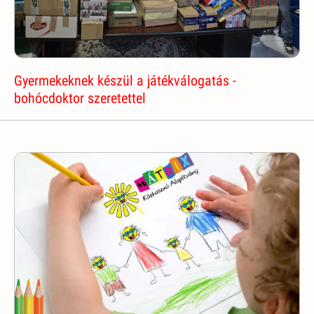
Gyermekeknek készül a játékválogatás -
bohócdoktor szeretettel