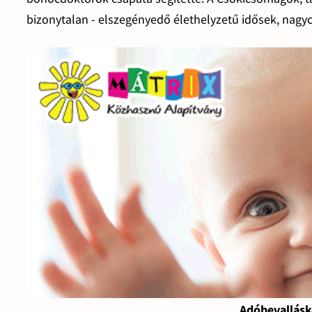
bizonytalan - elszegényedő élethelyzetű idősek, nag
Adóbevallásk