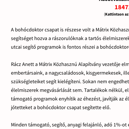
1847
(
Kattintson a
A bohócdoktor csapat is részese volt a Mátrix Közhas
segítséget hozva a rászorulóknak a tartós élelmiszer
utcai segítő programok is fontos részei a bohócdokto
Rácz Anett a Mátrix Közhasznú Alapítvány vezetője elm
embertársaink, a nagycsaládosok, kisgyermekesek, ill
szükségleteiket segít kielégíteni. Sokan nem engedhe
élelmiszerek megvásárlását sem. Tartalékok nélkül, el
támogató programok enyhítik az éhezést, javítják az 
jótetteket a bohócdoktor csapat segítette elő.
Minden támogató, segítő, anyagi felajánló, adó 1%-ot 