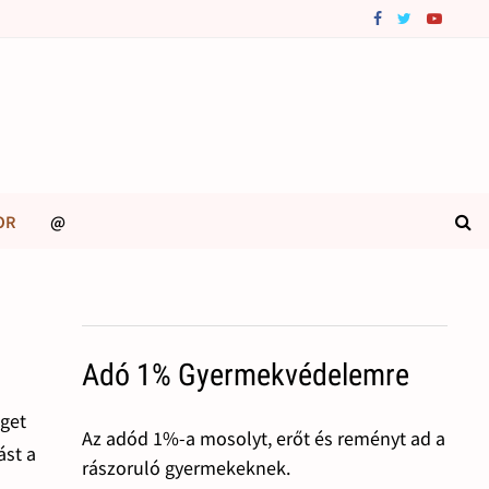
OR
@
Adó 1% Gyermekvédelemre
éget
Az adód 1%-a mosolyt, erőt és reményt ad a
ást a
rászoruló gyermekeknek.