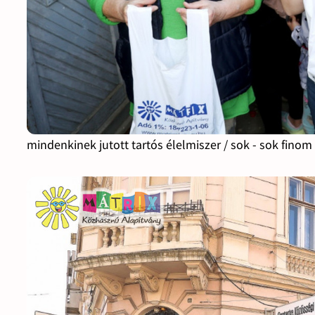
mindenkinek jutott tartós élelmiszer / sok - sok finom 