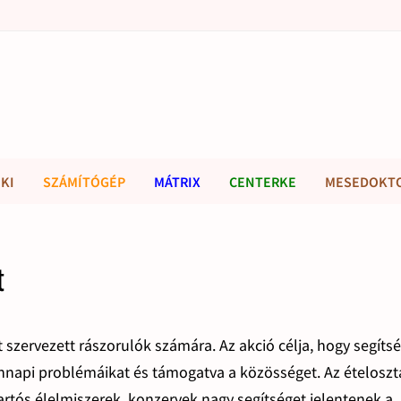
KI
SZÁMÍTÓGÉP
MÁTRIX
CENTERKE
MESEDOKT
t
 szervezett rászorulók számára. Az akció célja, hogy segíts
nnapi problémáikat és támogatva a közösséget. Az ételoszt
rtós élelmiszerek, konzervek nagy segítséget jelentenek a