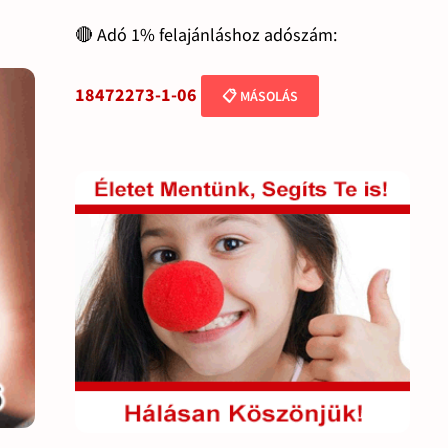
🔴 Adó 1% felajánláshoz adószám:
18472273-1-06
📋 MÁSOLÁS