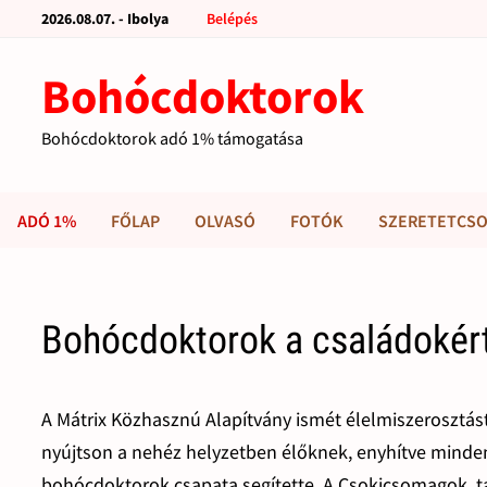
2026.08.07. - Ibolya
Belépés
Bohócdoktorok
Bohócdoktorok adó 1% támogatása
ADÓ 1%
FŐLAP
OLVASÓ
FOTÓK
SZERETETCSO
Bohócdoktorok a családokér
A Mátrix Közhasznú Alapítvány ismét élelmiszerosztást
nyújtson a nehéz helyzetben élőknek, enyhítve minde
bohócdoktorok csapata segítette. A Csokicsomagok, ta