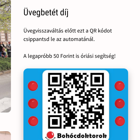
Üvegbetét díj
Üvegvisszaváltás előtt ezt a QR kódot
csippantsd le az automatánál.
A legapróbb 50 Forint is óriási segítség!