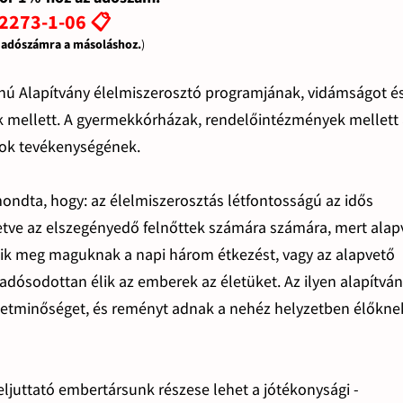
2273-1-06 📋
z adószámra a másoláshoz.
)
znú Alapítvány élelmiszerosztó programjának, vidámságot é
ek mellett. A gyermekkórházak, rendelőintézmények mellett
rok tevékenységének.
ondta, hogy: az élelmiszerosztás létfontosságú az idős
etve az elszegényedő felnőttek számára számára, mert alap
tik meg maguknak a napi három étkezést, vagy az alapvető
adósodottan élik az emberek az életüket. Az ilyen alapítván
életminőséget, és reményt adnak a nehéz helyzetben élőkne
eljuttató embertársunk részese lehet a jótékonysági -