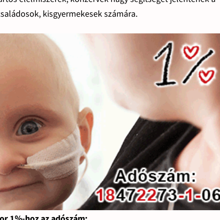
ycsaládosok, kisgyermekesek számára.
or 1%-hoz az adószám: