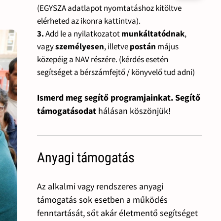
(EGYSZA adatlapot nyomtatáshoz kitöltve
elérheted az ikonra kattintva).
3.
Add le a nyilatkozatot
munkáltatódnak
,
vagy
személyesen
, illetve
postán
május
közepéig a NAV részére. (kérdés esetén
segítséget a bérszámfejtő / könyvelő tud adni)
Ismerd meg segítő programjainkat. Segítő
támogatásodat
hálásan köszönjük!
Anyagi támogatás
Az alkalmi vagy rendszeres anyagi
támogatás sok esetben a működés
fenntartását, sőt akár életmentő segítséget