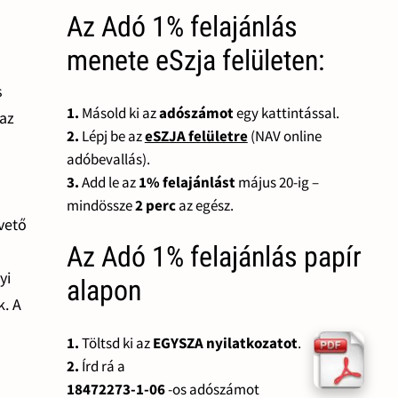
Az Adó 1% felajánlás
menete eSzja felületen:
s
1.
Másold ki az
adószámot
egy kattintással.
 az
2.
Lépj be az
eSZJA felületre
(NAV online
adóbevallás).
3.
Add le az
1% felajánlást
május 20-ig –
mindössze
2 perc
az egész.
vető
Az Adó 1% felajánlás papír
yi
alapon
k. A
1.
Töltsd ki az
EGYSZA nyilatkozatot
.
2.
Írd rá a
18472273-1-06
-os adószámot