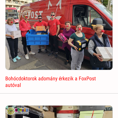
Bohócdoktorok adomány érkezik a FoxPost
autóval