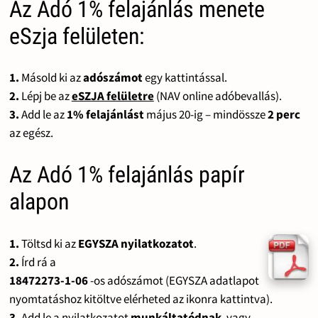
Az Adó 1% felajánlás menete
eSzja felületen:
1.
Másold ki az
adószámot
egy kattintással.
2.
Lépj be az
eSZJA felületre
(NAV online adóbevallás).
3.
Add le az
1% felajánlást
május 20-ig – mindössze
2 perc
az egész.
Az Adó 1% felajánlás papír
alapon
1.
Töltsd ki az
EGYSZA nyilatkozatot
.
2.
Írd rá a
18472273-1-06
-os adószámot (EGYSZA adatlapot
nyomtatáshoz kitöltve elérheted az ikonra kattintva).
3.
Add le a nyilatkozatot
munkáltatódnak
, vagy