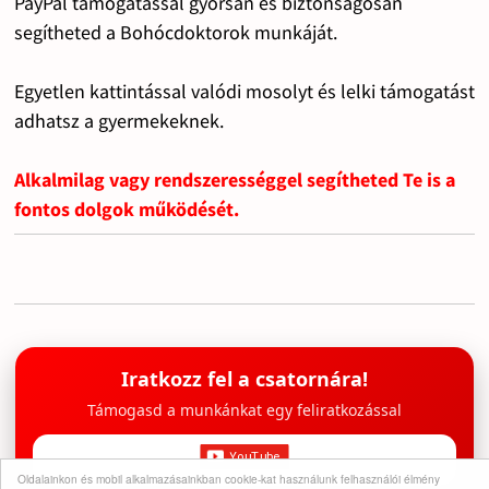
PayPal támogatással gyorsan és biztonságosan
segítheted a Bohócdoktorok munkáját.
Egyetlen kattintással valódi mosolyt és lelki támogatást
adhatsz a gyermekeknek.
Alkalmilag vagy rendszerességgel segítheted Te is a
fontos dolgok működését.
Iratkozz fel a csatornára!
Támogasd a munkánkat egy feliratkozással
Oldalainkon és mobil alkalmazásainkban cookie-kat használunk felhasználói élmény