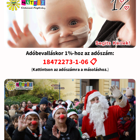
Adóbevalláskor 1%-hoz az adószám:
18472273-1-06 📋
(
Kattintson az adószámra a másoláshoz.
)