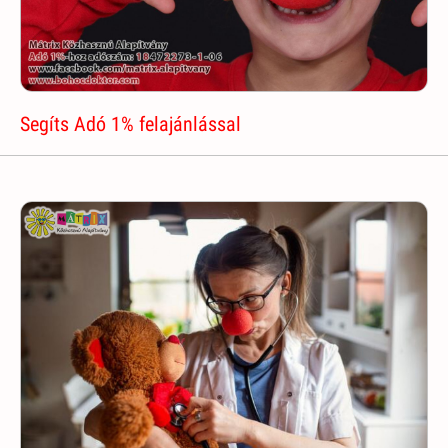
Segíts Adó 1% felajánlással