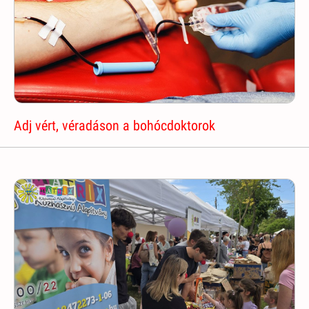
Adj vért, véradáson a bohócdoktorok