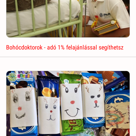
Bohócdoktorok - adó 1% felajánlással segíthetsz