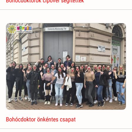
Bohócdoktorok cipővel segítettek
Bohócdoktor önkéntes csapat