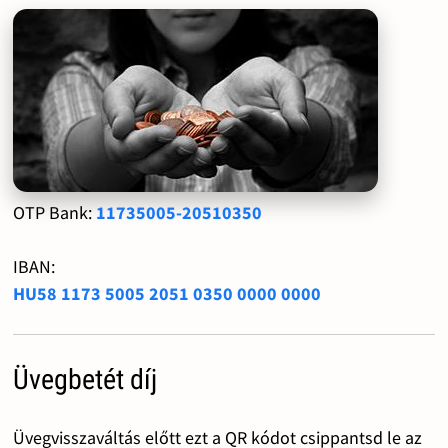
OTP Bank:
11735005-20510350
IBAN:
HU58 1173 5005 2051 0350 0000 0000
Üvegbetét díj
Üvegvisszaváltás előtt ezt a QR kódot csippantsd le az