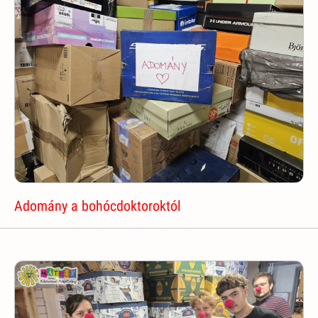
Adomány a bohócdoktoroktól