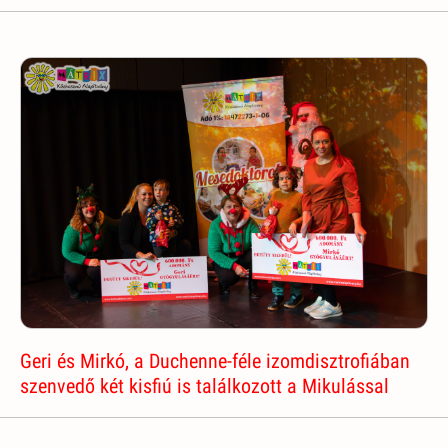
Geri és Mirkó, a Duchenne-féle izomdisztrofiában
szenvedő két kisfiú is találkozott a Mikulással