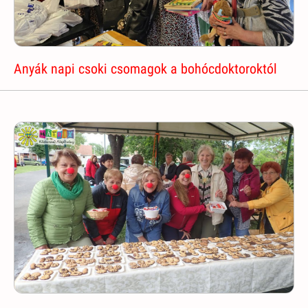
Anyák napi csoki csomagok a bohócdoktoroktól