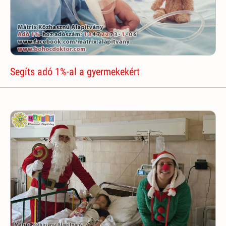
Segíts adó 1%-al a gyermekekért