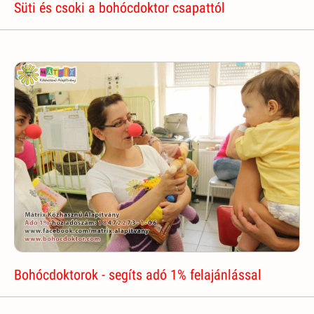
Süti és csoki a bohócdoktor csapattól
Bohócdoktorok - segíts adó 1% felajánlással