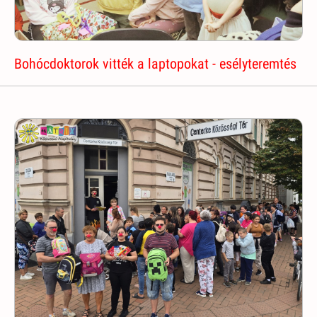
Bohócdoktorok vitték a laptopokat - esélyteremtés