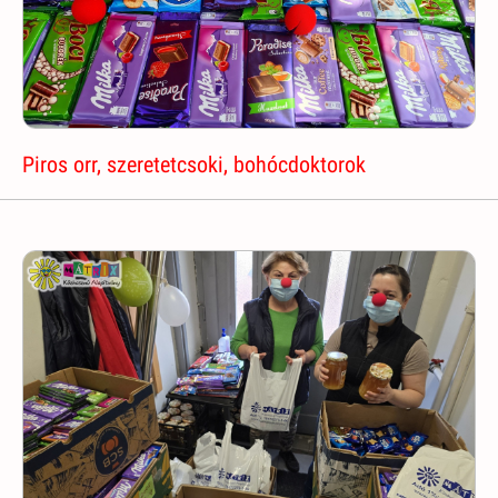
Piros orr, szeretetcsoki, bohócdoktorok