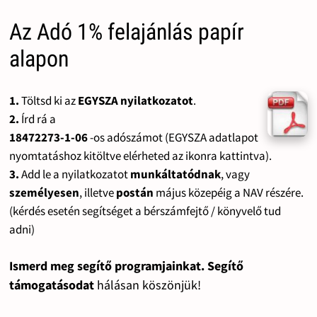
Az Adó 1% felajánlás papír
alapon
1.
Töltsd ki az
EGYSZA nyilatkozatot
.
2.
Írd rá a
18472273-1-06
-os adószámot (EGYSZA adatlapot
nyomtatáshoz kitöltve elérheted az ikonra kattintva).
3.
Add le a nyilatkozatot
munkáltatódnak
, vagy
személyesen
, illetve
postán
május közepéig a NAV részére.
(kérdés esetén segítséget a bérszámfejtő / könyvelő tud
adni)
Ismerd meg segítő programjainkat. Segítő
támogatásodat
hálásan köszönjük!