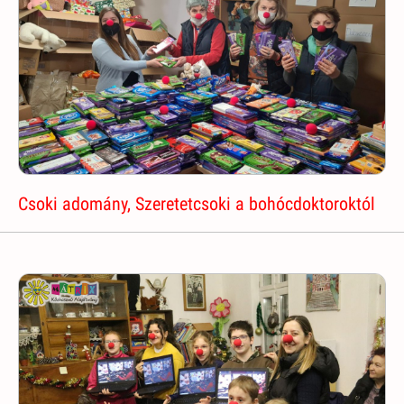
Csoki adomány, Szeretetcsoki a bohócdoktoroktól