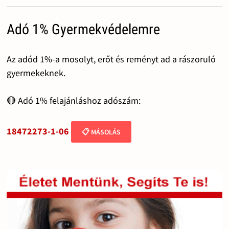
Adó 1% Gyermekvédelemre
Az adód 1%-a mosolyt, erőt és reményt ad a rászoruló
gyermekeknek.
🔴 Adó 1% felajánláshoz adószám:
18472273-1-06
📋 MÁSOLÁS