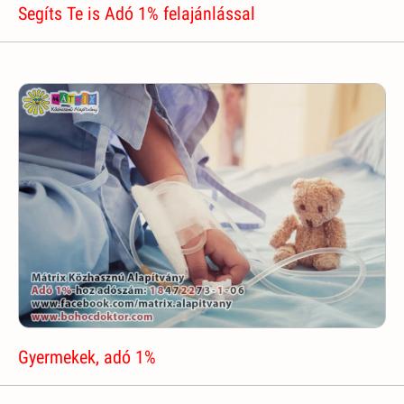
Segíts Te is Adó 1% felajánlással
Gyermekek, adó 1%