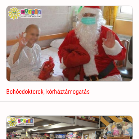
Bohócdoktorok, kórháztámogatás