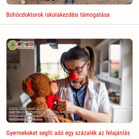
Bohócdoktorok iskolakezdési támogatása
Gyermekeket segíti adó egy százalék az felajánlás