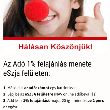
Az Adó 1% felajánlás menete
eSzja felületen:
1.
Másold ki az
adószámot
egy kattintással.
2.
Lépj be az
eSZJA felületre
(NAV online adóbevallás).
3.
Add le az
1% felajánlást
május 20-ig – mindössze
2 perc
az egész.