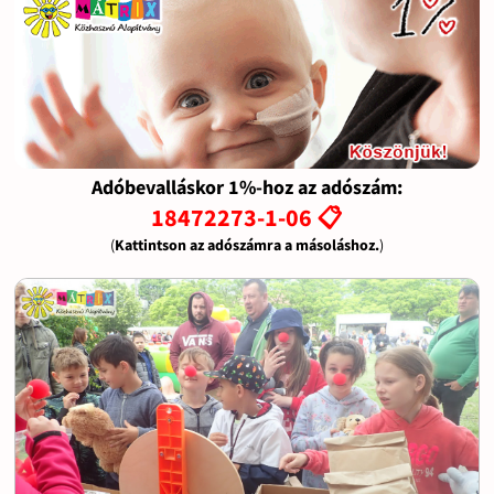
Adóbevalláskor 1%-hoz az adószám:
18472273-1-06 📋
(
Kattintson az adószámra a másoláshoz.
)