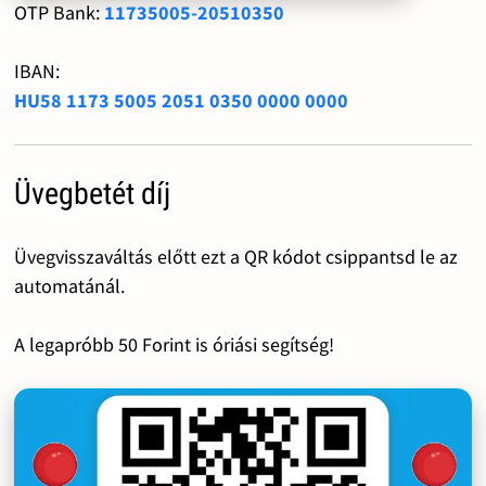
OTP Bank:
11735005-20510350
IBAN:
HU58 1173 5005 2051 0350 0000 0000
Üvegbetét díj
Üvegvisszaváltás előtt ezt a QR kódot csippantsd le az
automatánál.
A legapróbb 50 Forint is óriási segítség!