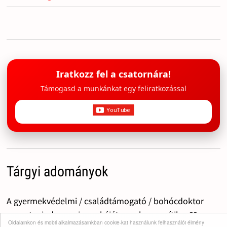
Iratkozz fel a csatornára!
Támogasd a munkánkat egy feliratkozással
Tárgyi adományok
A gyermekvédelmi / családtámogató / bohócdoktor
csapat mindennapi munkáját nagyban segítik a 📖
Oldalainkon és mobil alkalmazásainkban cookie-kat használunk felhasználói élmény