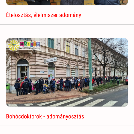
Ételosztás, élelmiszer adomány
Bohócdoktorok - adományosztás