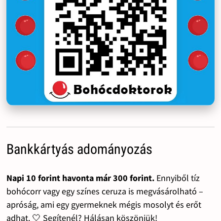
Bankkártyás adományozás
Napi 10 forint havonta már 300 forint.
Ennyiből tíz
bohócorr vagy egy színes ceruza is megvásárolható –
apróság, ami egy gyermeknek mégis mosolyt és erőt
adhat. 🤍 Segítenél? Hálásan köszönjük!