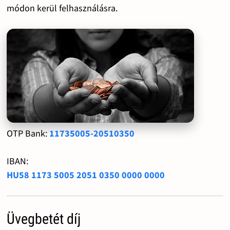
módon kerül felhasználásra.
OTP Bank:
11735005-20510350
IBAN:
HU58 1173 5005 2051 0350 0000 0000
Üvegbetét díj