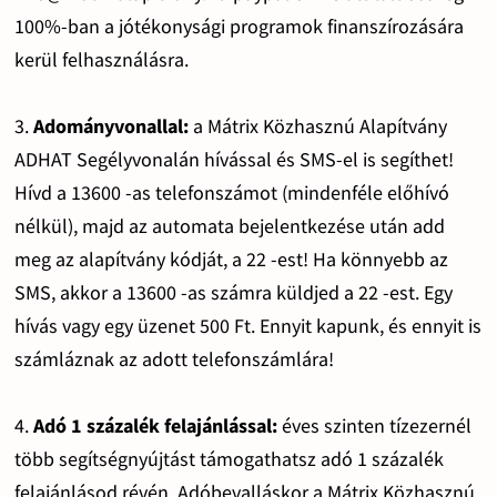
100%-ban a jótékonysági programok finanszírozására
kerül felhasználásra.
3.
Adományvonallal:
a Mátrix Közhasznú Alapítvány
ADHAT Segélyvonalán hívással és SMS-el is segíthet!
Hívd a 13600 -as telefonszámot (mindenféle előhívó
nélkül), majd az automata bejelentkezése után add
meg az alapítvány kódját, a 22 -est! Ha könnyebb az
SMS, akkor a 13600 -as számra küldjed a 22 -est. Egy
hívás vagy egy üzenet 500 Ft. Ennyit kapunk, és ennyit is
számláznak az adott telefonszámlára!
4.
Adó 1 százalék felajánlással:
éves szinten tízezernél
több segítségnyújtást támogathatsz adó 1 százalék
felajánlásod révén. Adóbevalláskor a Mátrix Közhasznú