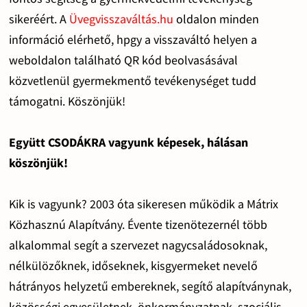
sikeréért. A
Üvegvisszaváltás.hu
oldalon minden
információ elérhető, hpgy a visszaváltó helyen a
weboldalon található QR kód beolvasásával
közvetlenül gyermekmentő tevékenységet tudd
támogatni. Köszönjük!
Együtt CSODÁKRA vagyunk képesek, hálásan
köszönjük!
Kik is vagyunk? 2003 óta sikeresen működik a Mátrix
Közhasznú Alapítvány. Évente tizenötezernél több
alkalommal segít a szervezet nagycsaládosoknak,
nélkülözőknek, időseknek, kisgyermeket nevelő
hátrányos helyzetű embereknek, segítő alapítványnak,
közösségi egyesületnek, önkormányzatnak, szociális