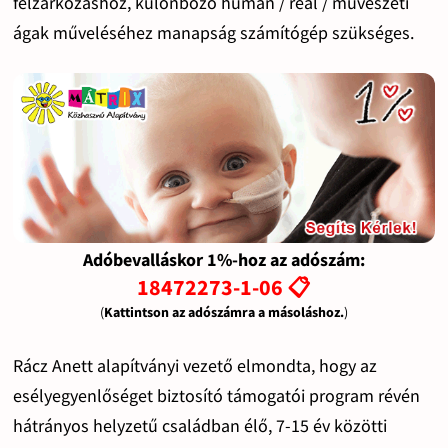
felzárkózáshoz, különböző humán / reál / művészeti
ágak műveléséhez manapság számítógép szükséges.
Adóbevalláskor 1%-hoz az adószám:
18472273-1-06 📋
(
Kattintson az adószámra a másoláshoz.
)
Rácz Anett alapítványi vezető elmondta, hogy az
esélyegyenlőséget biztosító támogatói program révén
hátrányos helyzetű családban élő, 7-15 év közötti