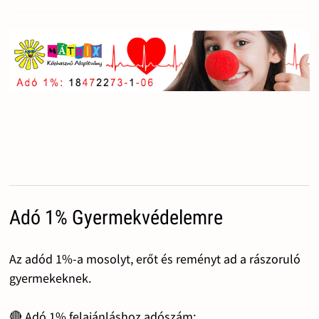
Adó 1% Gyermekvédelemre
Az adód 1%-a mosolyt, erőt és reményt ad a rászoruló
gyermekeknek.
🔴 Adó 1% felajánláshoz adószám: