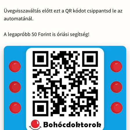
Üvegvisszaváltás előtt ezt a QR kódot csippantsd le az
automatánál.
A legapróbb 50 Forint is óriási segítség!