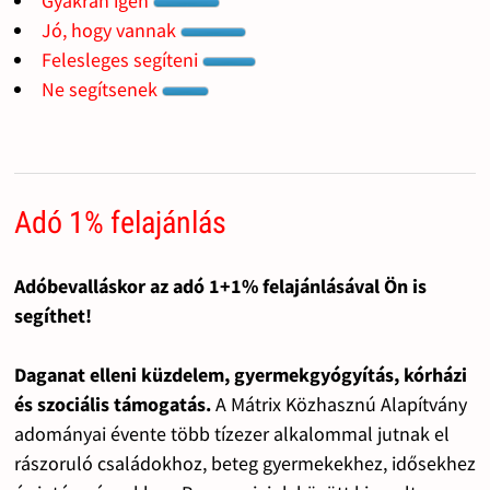
Gyakran igen
Jó, hogy vannak
Felesleges segíteni
Ne segítsenek
Adó 1% felajánlás
Adóbevalláskor az adó 1+1% felajánlásával Ön is
segíthet!
Daganat elleni küzdelem, gyermekgyógyítás, kórházi
és szociális támogatás.
A Mátrix Közhasznú Alapítvány
adományai évente több tízezer alkalommal jutnak el
rászoruló családokhoz, beteg gyermekekhez, idősekhez