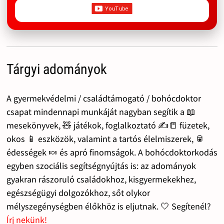
Tárgyi adományok
A gyermekvédelmi / családtámogató / bohócdoktor
csapat mindennapi munkáját nagyban segítik a 📖
mesekönyvek, 🧸 játékok, foglalkoztató ✍️📒 füzetek,
okos 📱 eszközök, valamint a tartós élelmiszerek, 🥫
édességek 🍬 és apró finomságok. A bohócdoktorkodás
egyben szociális segítségnyújtás is: az adományok
gyakran rászoruló családokhoz, kisgyermekekhez,
egészségügyi dolgozókhoz, sőt olykor
mélyszegénységben élőkhöz is eljutnak. 🤍 Segítenél?
Írj nekünk!