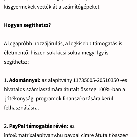
kisgyermekek vették át a számítógépeket
Hogyan segíthetsz?
A legapróbb hozzájárulás, a legkisebb támogatás is
életmentő, hiszen sok kicsi sokra megy! Így is
segíthetsz:
1.
Adománnyal:
az alapítvány 11735005-20510350 -es
hivatalos számlaszámára átutalt összeg 100%-ban a
jótékonysági programok finanszírozására kerül
felhasználásra.
2.
PayPal támogatás révén:
az
info@matrixalapitvany.hu paypal címre átutalt összeg