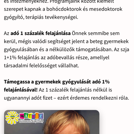
és intézményekhez. Programjaink között kiemelt
szerepet kapnak a bohócdoktorok és mesedoktorok
gyógyító, terápiás tevékenységei.
Az
adó 1 százalék felajánlása
Önnek semmibe sem
kerül, mégis valódi segítséget jelent a beteg gyermekek
gyógyulásában és a nélkülözők támogatásában. Az szja
1+1% felajánlás az adóbevallás része, amellyel
társadalmi felelősséget vállalhat.
Támogassa a gyermekek gyógyulását adó 1%
felajánlásával!
Az 1 százalék felajánlás nélkül is
ugyanannyi adót fizet – ezért érdemes rendelkezni róla.