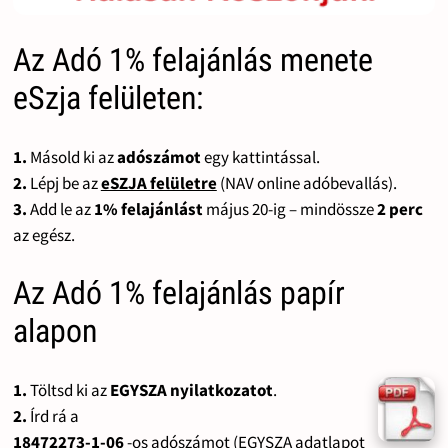
Az Adó 1% felajánlás menete
eSzja felületen:
1.
Másold ki az
adószámot
egy kattintással.
2.
Lépj be az
eSZJA felületre
(NAV online adóbevallás).
3.
Add le az
1% felajánlást
május 20-ig – mindössze
2 perc
az egész.
Az Adó 1% felajánlás papír
alapon
1.
Töltsd ki az
EGYSZA nyilatkozatot
.
2.
Írd rá a
18472273-1-06
-os adószámot (EGYSZA adatlapot