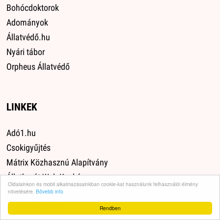
Bohócdoktorok
Adományok
Állatvédő.hu
Nyári tábor
Orpheus Állatvédő
LINKEK
Adó1.hu
Csokigyűjtés
Mátrix Közhasznú Alapítvány
Állatbarát Web Kuckó
Oldalainkon és mobil alkalmazásainkban cookie-kat használunk felhasználói élmény
13636
növelésére.
Bővebb info
Adó 1% kisokos
Rendben