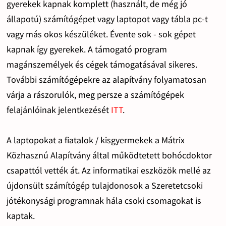
gyerekek kapnak komplett (használt, de még jó
állapotú) számítógépet vagy laptopot vagy tábla pc-t
vagy más okos készüléket. Évente sok - sok gépet
kapnak így gyerekek. A támogató program
magánszemélyek és cégek támogatásával sikeres.
További számítógépekre az alapítvány folyamatosan
várja a rászorulók, meg persze a számítógépek
felajánlóinak jelentkezését
ITT
.
A laptopokat a fiatalok / kisgyermekek a Mátrix
Közhasznú Alapítvány által működtetett bohócdoktor
csapattól vették át. Az informatikai eszközök mellé az
újdonsült számítógép tulajdonosok a Szeretetcsoki
jótékonysági programnak hála csoki csomagokat is
kaptak.