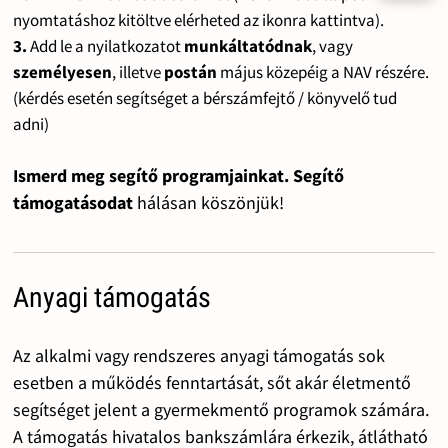
nyomtatáshoz kitöltve elérheted az ikonra kattintva).
3.
Add le a nyilatkozatot
munkáltatódnak
, vagy
személyesen
, illetve
postán
május közepéig a NAV részére.
(kérdés esetén segítséget a bérszámfejtő / könyvelő tud
adni)
Ismerd meg segítő programjainkat. Segítő
támogatásodat
hálásan köszönjük!
Anyagi támogatás
Az alkalmi vagy rendszeres anyagi támogatás sok
esetben a működés fenntartását, sőt akár életmentő
segítséget jelent a gyermekmentő programok számára.
A támogatás hivatalos bankszámlára érkezik, átlátható