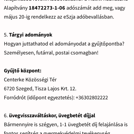
Alapítvány
18472273-1-06
adószámát add meg, vagy
május 20-ig rendelkezz az eSzja adóbevallásban.
5.
Tárgyi adományok
Hogyan juttathatod el adományodat a gyűjtőpontba?
Személyesen, futárral, postai csomagban!
Gyűjtő központ:
Centerke Közösségi Tér
6720 Szeged, Tisza Lajos Krt. 12.
Forródrót (időpont egyeztetés): +36302802222
6.
üvegvisszaváltáskor, üvegbetét díjjal
Bármennyire is szégyen, 1-1 üvegbetét díj felajánlása is
fontos segítség a gyermekvédelmi tevékenység