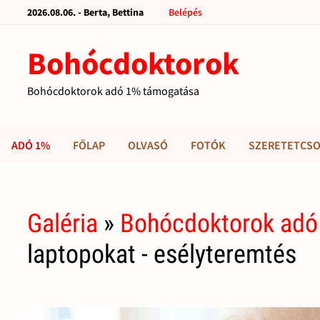
2026.08.06. - Berta, Bettina
Belépés
Bohócdoktorok
Bohócdoktorok adó 1% támogatása
ADÓ 1%
FŐLAP
OLVASÓ
FOTÓK
SZERETETCSO
Galéria
»
Bohócdoktorok adó
laptopokat - esélyteremtés