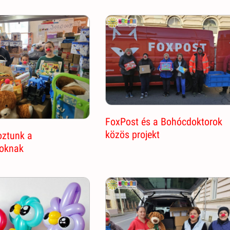
FoxPost és a Bohócdoktorok
közös projekt
ztunk a
oknak