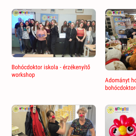
Bohócdoktor iskola - érzékenyítő
workshop
Adományt ho
bohócdoktor