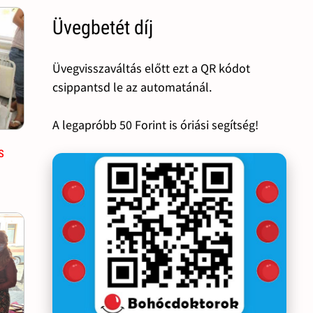
Üvegbetét díj
Üvegvisszaváltás előtt ezt a QR kódot
csippantsd le az automatánál.
A legapróbb 50 Forint is óriási segítség!
s