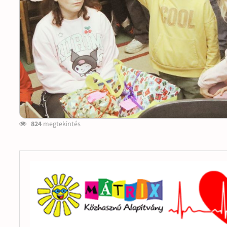
824
megtekintés