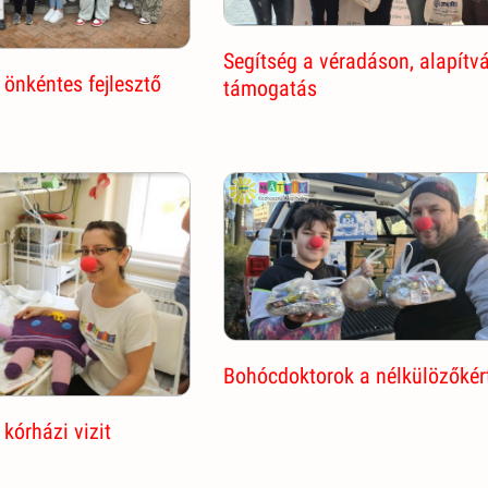
Segítség a véradáson, alapítv
önkéntes fejlesztő
támogatás
Bohócdoktorok a nélkülözőkér
kórházi vizit