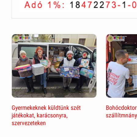
Gyermekeknek küldtünk szét
Bohócdoktoro
játékokat, karácsonyra,
szállítmnány
szervezeteken