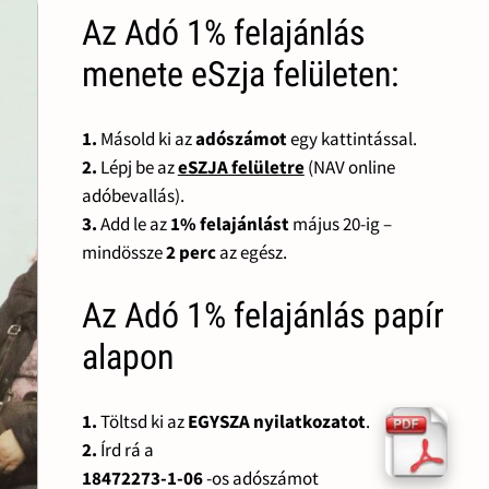
Az Adó 1% felajánlás
menete eSzja felületen:
1.
Másold ki az
adószámot
egy kattintással.
2.
Lépj be az
eSZJA felületre
(NAV online
adóbevallás).
3.
Add le az
1% felajánlást
május 20-ig –
mindössze
2 perc
az egész.
Az Adó 1% felajánlás papír
alapon
1.
Töltsd ki az
EGYSZA nyilatkozatot
.
2.
Írd rá a
18472273-1-06
-os adószámot