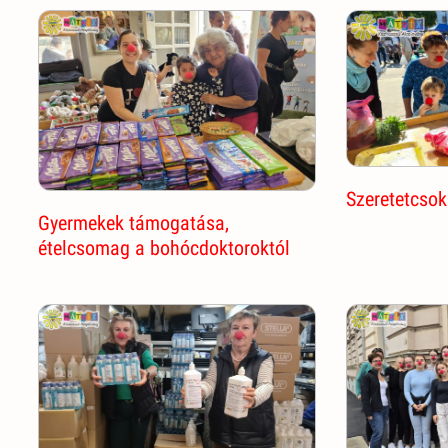
Szeretetcsok
Gyermekek támogatása,
ételcsomag a bohócdoktoroktól