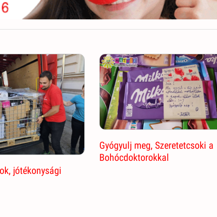
Gyógyulj meg, Szeretetcsoki a
Bohócdoktorokkal
k, jótékonysági