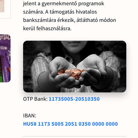
jelent a gyermekmentő programok
számára. A támogatás hivatalos
bankszámlára érkezik, átlátható módon
kerül felhasználásra.
OTP Bank:
11735005-20510350
IBAN:
HU58 1173 5005 2051 0350 0000 0000