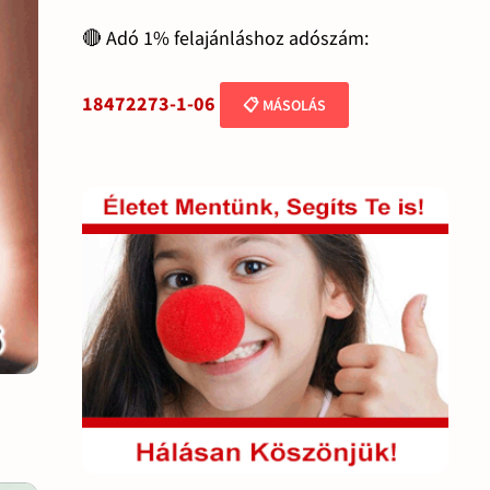
🔴 Adó 1% felajánláshoz adószám:
18472273-1-06
📋 MÁSOLÁS