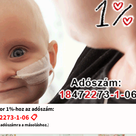
or 1%-hoz az adószám:
2273-1-06 📋
z adószámra a másoláshoz.
)