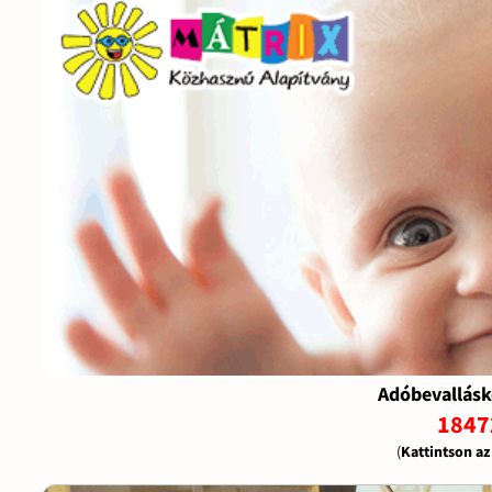
Adóbevallásk
1847
(
Kattintson a