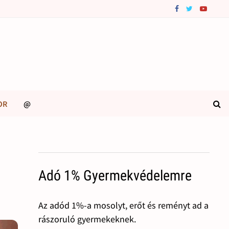
OR
@
Adó 1% Gyermekvédelemre
Az adód 1%-a mosolyt, erőt és reményt ad a
rászoruló gyermekeknek.