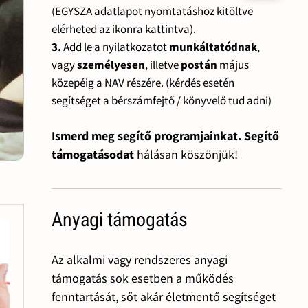
(EGYSZA adatlapot nyomtatáshoz kitöltve
elérheted az ikonra kattintva).
3.
Add le a nyilatkozatot
munkáltatódnak
,
vagy
személyesen
, illetve
postán
május
közepéig a NAV részére. (kérdés esetén
segítséget a bérszámfejtő / könyvelő tud adni)
Ismerd meg segítő programjainkat. Segítő
támogatásodat
hálásan köszönjük!
Anyagi támogatás
Az alkalmi vagy rendszeres anyagi
támogatás sok esetben a működés
fenntartását, sőt akár életmentő segítséget