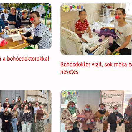
i a bohócdoktorokkal
Bohócdoktor vizit, sok móka é
nevetés