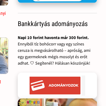
ányi
Bankkártyás adományozás
Napi 10 forint havonta már 300 forint.
Ennyiből tíz bohócorr vagy egy színes
ceruza is megvásárolható – apróság, ami
egy gyermeknek mégis mosolyt és erőt
adhat. 🤍 Segítenél? Hálásan köszönjük!
t