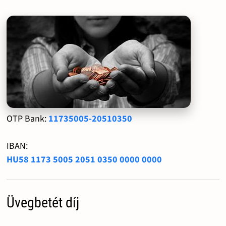
OTP Bank:
11735005-20510350
IBAN:
HU58 1173 5005 2051 0350 0000 0000
Üvegbetét díj