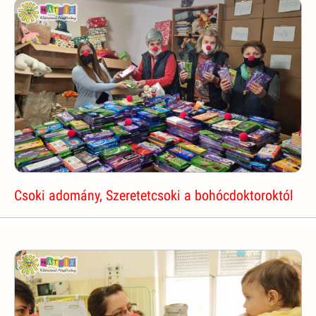
Csoki adomány, Szeretetcsoki a bohócdoktoroktól