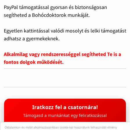
PayPal támogatással gyorsan és biztonságosan
segítheted a Bohócdoktorok munkáját.
Egyetlen kattintással valódi mosolyt és lelki támogatást
adhatsz a gyermekeknek.
Alkalmilag vagy rendszerességgel segítheted Te is a
fontos dolgok működését.
Iratkozz fel a csatornára!
Támogasd a munkánkat egy feliratkozással
Oldalainkon és mobil alkalmazásainkban cookie-kat használunk felhasználói élmény