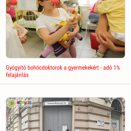
Gyógyító bohócdoktorok a gyermekekért - adó 1%
felajánlás