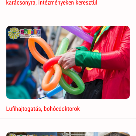
karácsonyra, intézményeken keresztül
Lufihajtogatás, bohócdoktorok