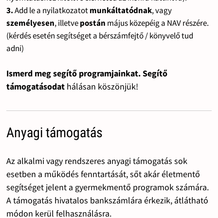
3.
Add le a nyilatkozatot
munkáltatódnak
, vagy
személyesen
, illetve
postán
május közepéig a NAV részére.
(kérdés esetén segítséget a bérszámfejtő / könyvelő tud
adni)
Ismerd meg segítő programjainkat. Segítő
támogatásodat
hálásan köszönjük!
Anyagi támogatás
Az alkalmi vagy rendszeres anyagi támogatás sok
esetben a működés fenntartását, sőt akár életmentő
segítséget jelent a gyermekmentő programok számára.
A támogatás hivatalos bankszámlára érkezik, átlátható
módon kerül felhasználásra.