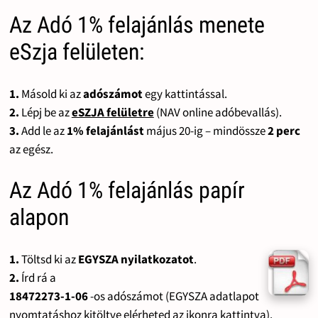
Az Adó 1% felajánlás menete
eSzja felületen:
1.
Másold ki az
adószámot
egy kattintással.
2.
Lépj be az
eSZJA felületre
(NAV online adóbevallás).
3.
Add le az
1% felajánlást
május 20-ig – mindössze
2 perc
az egész.
Az Adó 1% felajánlás papír
alapon
1.
Töltsd ki az
EGYSZA nyilatkozatot
.
2.
Írd rá a
18472273-1-06
-os adószámot (EGYSZA adatlapot
nyomtatáshoz kitöltve elérheted az ikonra kattintva).