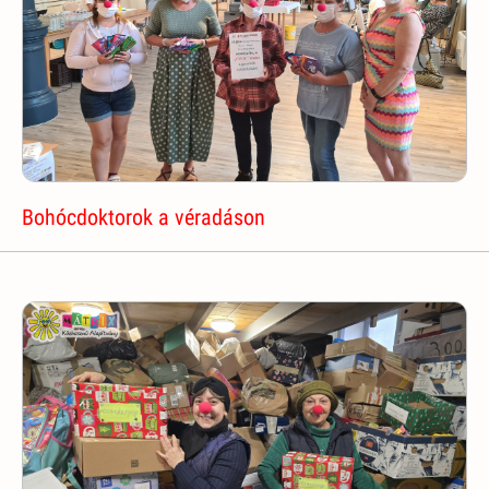
Bohócdoktorok a véradáson