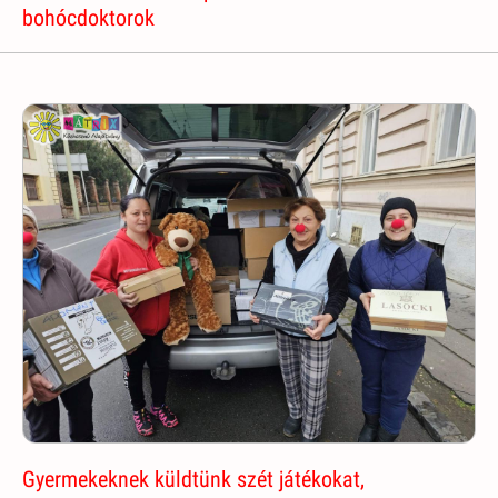
bohócdoktorok
Gyermekeknek küldtünk szét játékokat,