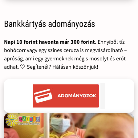
Bankkártyás adományozás
Napi 10 forint havonta már 300 forint.
Ennyiből tíz
bohócorr vagy egy színes ceruza is megvásárolható –
apróság, ami egy gyermeknek mégis mosolyt és erőt
adhat. 🤍 Segítenél? Hálásan köszönjük!