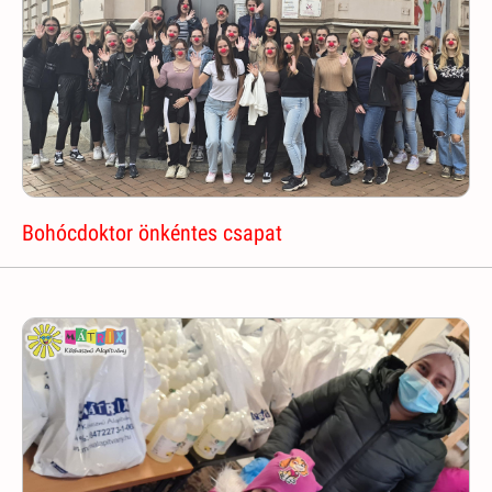
Bohócdoktor önkéntes csapat