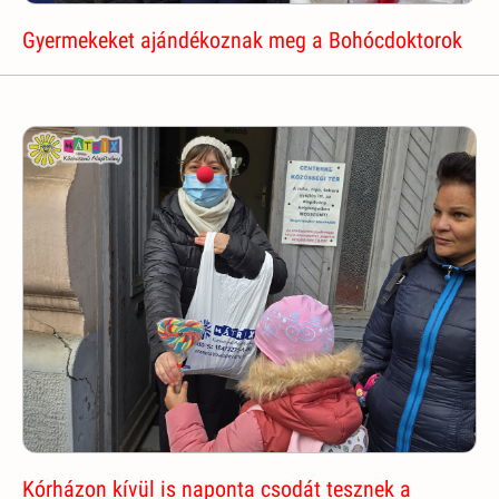
Gyermekeket ajándékoznak meg a Bohócdoktorok
Kórházon kívül is naponta csodát tesznek a