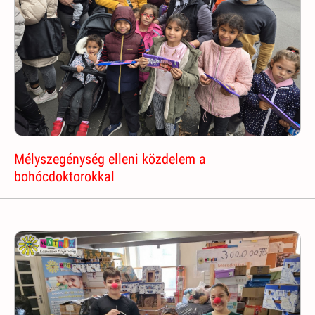
Mélyszegénység elleni közdelem a
bohócdoktorokkal