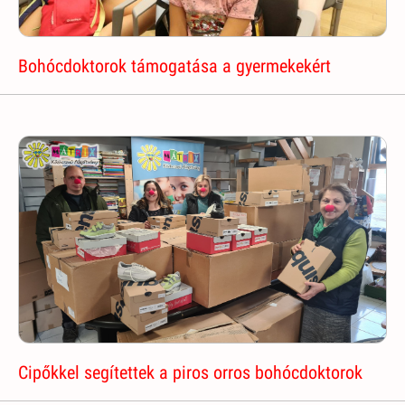
Bohócdoktorok támogatása a gyermekekért
Cipőkkel segítettek a piros orros bohócdoktorok