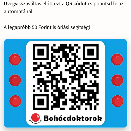
Üvegvisszaváltás előtt ezt a QR kódot csippantsd le az
automatánál.
A legapróbb 50 Forint is óriási segítség!