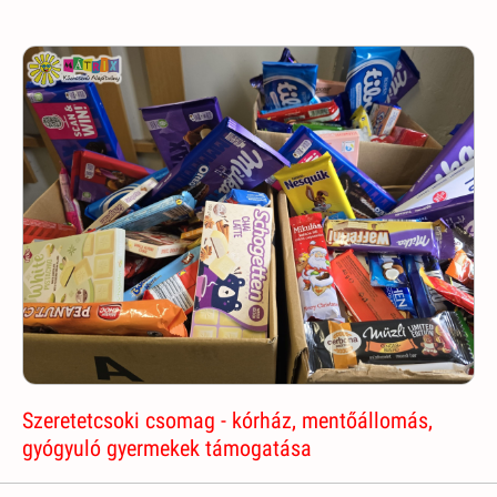
Szeretetcsoki csomag - kórház, mentőállomás,
gyógyuló gyermekek támogatása