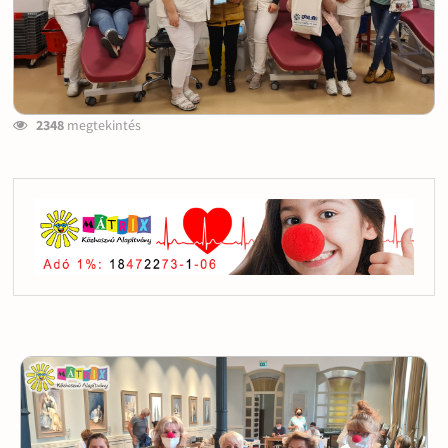
2348
megtekintés