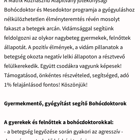
A Mátrix Közhasznú Alapítvány jótékonysági
Bohócdoktor és Mesedoktor programja a gyógyuláshoz
nélkülözhetetlen élményteremtés révén mosolyt
fakaszt a betegek arcán. Vidámsággal segítünk
feldolgozni az olykor nagybeteg gyermekek, felnőttek
állapotát. A pozitív élmények, a vidám pillanatok a
betegség okozta negatív lelki állapoton a résztvevő
felülkerekedik. Együtt csodákra vagyunk képesek!
Támogatásod, önkéntes részvételed, segítséged, adó
1% felajánlásod fontos! Köszönjük!
Gyermekmentő, gyógyítást segítő Bohócdoktorok
A gyerekek és felnőttek a bohócdoktorokkal:
- a betegség legyőzése során gyakori az agresszív -