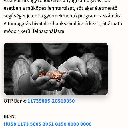
Az alkalmi vagy rendszeres anyagi támogatás sok
esetben a működés fenntartását, sőt akár életmentő
segítséget jelent a gyermekmentő programok számára.
A támogatás hivatalos bankszámlára érkezik, átlátható
módon kerül felhasználásra.
OTP Bank:
11735005-20510350
IBAN:
HU58 1173 5005 2051 0350 0000 0000