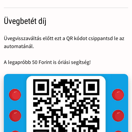
Üvegbetét díj
Üvegvisszaváltás előtt ezt a QR kódot csippantsd le az
automatánál.
A legapróbb 50 Forint is óriási segítség!