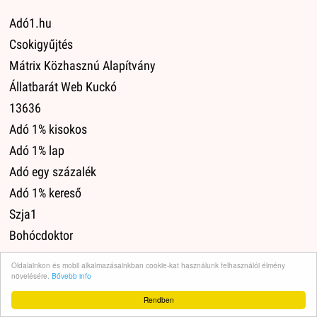
Adó1.hu
Csokigyűjtés
Mátrix Közhasznú Alapítvány
Állatbarát Web Kuckó
13636
Adó 1% kisokos
Adó 1% lap
Adó egy százalék
Adó 1% kereső
Szja1
Bohócdoktor
Szja 1+1
Oldalainkon és mobil alkalmazásainkban cookie-kat használunk felhasználói élmény
növelésére.
Bővebb info
Üvegbetét díj adomány
Rendben