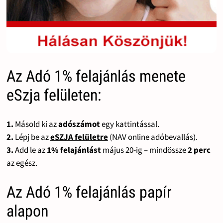
Az Adó 1% felajánlás menete
eSzja felületen:
1.
Másold ki az
adószámot
egy kattintással.
2.
Lépj be az
eSZJA felületre
(NAV online adóbevallás).
3.
Add le az
1% felajánlást
május 20-ig – mindössze
2 perc
az egész.
Az Adó 1% felajánlás papír
alapon