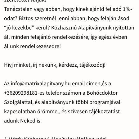
Tanácstalan vagy abban, hogy kinek ajánld fel adó 1%-
odat? Biztos szeretnél lenni abban, hogy felajánlásod
“jó kezekbe” kerül? Közhasznú Alapítványunk nyitottan
áll minden felajánló rendelkezésére, így egész évben
állunk rendelkezésedre!
Hívj minket, írj nekünk, kérdezz, tájékozódj!
Az info@matrixalapitvany.hu email címen,és a
+36209298181-es telefonszámon a Bohócdoktor
Szolgálattal, és alapítványunk többi programjával
kapcsolatban örömmel, és szívesen tájékoztatást
adunk Neked is.