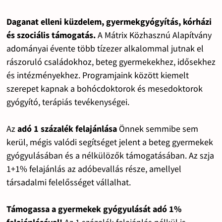
Daganat elleni küzdelem, gyermekgyógyítás, kórházi
és szociális támogatás.
A Mátrix Közhasznú Alapítvány
adományai évente több tízezer alkalommal jutnak el
rászoruló családokhoz, beteg gyermekekhez, idősekhez
és intézményekhez. Programjaink között kiemelt
szerepet kapnak a bohócdoktorok és mesedoktorok
gyógyító, terápiás tevékenységei.
Az
adó 1 százalék felajánlása
Önnek semmibe sem
kerül, mégis valódi segítséget jelent a beteg gyermekek
gyógyulásában és a nélkülözők támogatásában. Az szja
1+1% felajánlás az adóbevallás része, amellyel
társadalmi felelősséget vállalhat.
Támogassa a gyermekek gyógyulását adó 1%