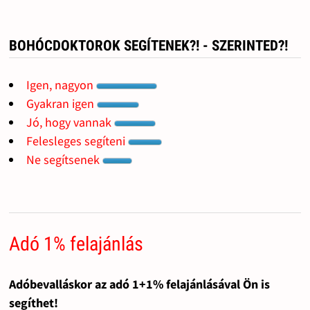
BOHÓCDOKTOROK SEGÍTENEK?! - SZERINTED?!
Igen, nagyon
Gyakran igen
Jó, hogy vannak
Felesleges segíteni
Ne segítsenek
Adó 1% felajánlás
Adóbevalláskor az adó 1+1% felajánlásával Ön is
segíthet!