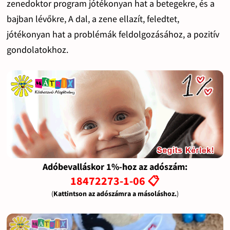
zenedoktor program jótékonyan hat a betegekre, és a
bajban lévőkre, A dal, a zene ellazít, feledtet,
jótékonyan hat a problémák feldolgozásához, a pozitív
gondolatokhoz.
Adóbevalláskor 1%-hoz az adószám:
18472273-1-06 📋
(
Kattintson az adószámra a másoláshoz.
)