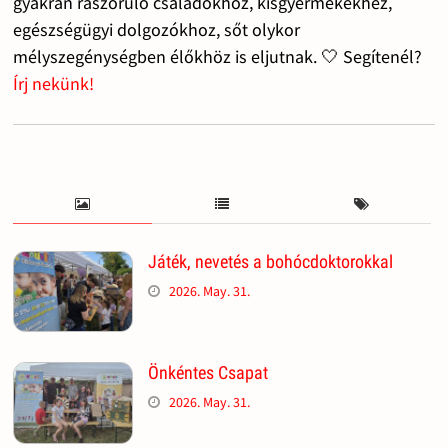
gyakran rászoruló családokhoz, kisgyermekekhez,
egészségügyi dolgozókhoz, sőt olykor
mélyszegénységben élőkhöz is eljutnak. 🤍 Segítenél?
Írj nekünk!
Játék, nevetés a bohócdoktorokkal
2026. May. 31.
Önkéntes Csapat
2026. May. 31.