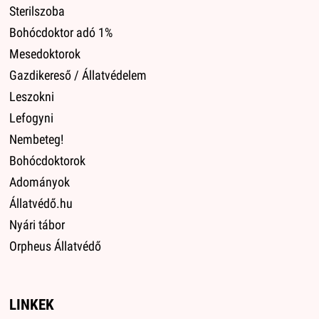
Sterilszoba
Bohócdoktor adó 1%
Mesedoktorok
Gazdikereső / Állatvédelem
Leszokni
Lefogyni
Nembeteg!
Bohócdoktorok
Adományok
Állatvédő.hu
Nyári tábor
Orpheus Állatvédő
LINKEK