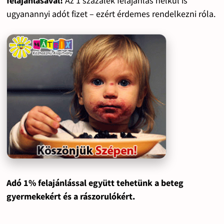
felajánlásával!
Az 1 százalék felajánlás nélkül is
ugyanannyi adót fizet – ezért érdemes rendelkezni róla.
Adó 1% felajánlással együtt tehetünk a beteg
gyermekekért és a rászorulókért.