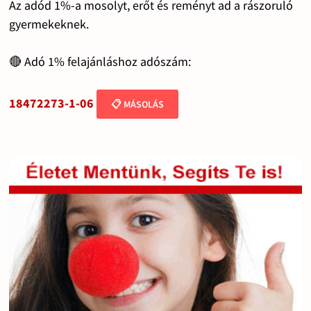
Az adód 1%-a mosolyt, erőt és reményt ad a rászoruló
gyermekeknek.
🔴 Adó 1% felajánláshoz adószám:
18472273-1-06
📋 MÁSOLÁS