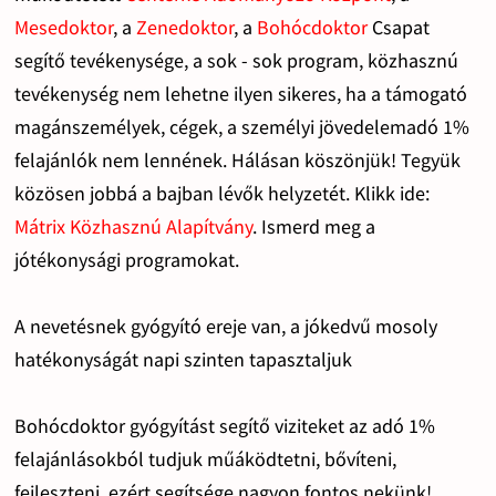
Mesedoktor
, a
Zenedoktor
, a
Bohócdoktor
Csapat
segítő tevékenysége, a sok - sok program, közhasznú
tevékenység nem lehetne ilyen sikeres, ha a támogató
magánszemélyek, cégek, a személyi jövedelemadó 1%
felajánlók nem lennének. Hálásan köszönjük! Tegyük
közösen jobbá a bajban lévők helyzetét. Klikk ide:
Mátrix Közhasznú Alapítvány
. Ismerd meg a
jótékonysági programokat.
A nevetésnek gyógyító ereje van, a jókedvű mosoly
hatékonyságát napi szinten tapasztaljuk
Bohócdoktor gyógyítást segítő viziteket az adó 1%
felajánlásokból tudjuk műáködtetni, bővíteni,
fejleszteni, ezért segítsége nagyon fontos nekünk!