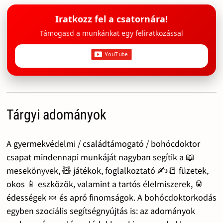
Iratkozz fel a csatornára!
Támogasd a munkánkat egy feliratkozással
Tárgyi adományok
A gyermekvédelmi / családtámogató / bohócdoktor
csapat mindennapi munkáját nagyban segítik a 📖
mesekönyvek, 🧸 játékok, foglalkoztató ✍️📒 füzetek,
okos 📱 eszközök, valamint a tartós élelmiszerek, 🥫
édességek 🍬 és apró finomságok. A bohócdoktorkodás
egyben szociális segítségnyújtás is: az adományok