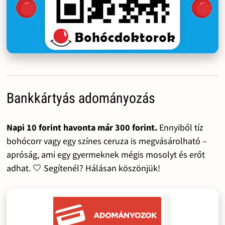
Bankkártyás adományozás
Napi 10 forint havonta már 300 forint.
Ennyiből tíz
bohócorr vagy egy színes ceruza is megvásárolható –
apróság, ami egy gyermeknek mégis mosolyt és erőt
adhat. 🤍 Segítenél? Hálásan köszönjük!