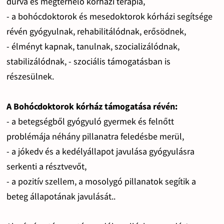
durva és megterhelő kórházi terápia,
- a bohócdoktorok és mesedoktorok kórházi segítsége
révén gyógyulnak, rehabilitálódnak, erősödnek,
- élményt kapnak, tanulnak, szocializálódnak,
stabilizálódnak, - szociális támogatásban is
részesülnek.
A Bohócdoktorok kórház támogatása révén:
- a betegségből gyógyuló gyermek és felnőtt
problémája néhány pillanatra feledésbe merül,
- a jókedv és a kedélyállapot javulása gyógyulásra
serkenti a résztvevőt,
- a pozitív szellem, a mosolygó pillanatok segítik a
beteg állapotának javulását..