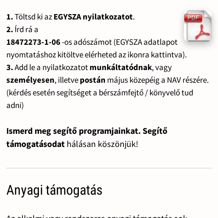
1.
Töltsd ki az
EGYSZA nyilatkozatot
.
2.
Írd rá a
18472273-1-06
-os adószámot (EGYSZA adatlapot
nyomtatáshoz kitöltve elérheted az ikonra kattintva).
3.
Add le a nyilatkozatot
munkáltatódnak
, vagy
személyesen
, illetve
postán
május közepéig a NAV részére.
(kérdés esetén segítséget a bérszámfejtő / könyvelő tud
adni)
Ismerd meg segítő programjainkat. Segítő
támogatásodat
hálásan köszönjük!
Anyagi támogatás