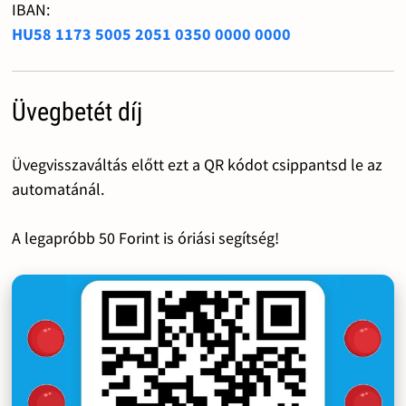
IBAN:
HU58 1173 5005 2051 0350 0000 0000
Üvegbetét díj
Üvegvisszaváltás előtt ezt a QR kódot csippantsd le az
automatánál.
A legapróbb 50 Forint is óriási segítség!