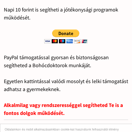
Napi 10 forint is segítheti a jótékonysági programok
működését.
PayPal támogatással gyorsan és biztonságosan
segítheted a Bohócdoktorok munkáját.
Egyetlen kattintással valódi mosolyt és lelki támogatást
adhatsz a gyermekeknek.
Alkalmilag vagy rendszerességgel segítheted Te is a
fontos dolgok működését.
Oldalainkon és mobil alkalmazásainkban cookie-kat használunk felhasználói élmény