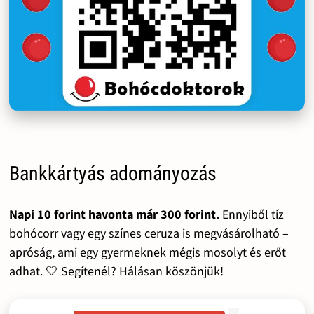
Bankkártyás adományozás
Napi 10 forint havonta már 300 forint.
Ennyiből tíz
bohócorr vagy egy színes ceruza is megvásárolható –
apróság, ami egy gyermeknek mégis mosolyt és erőt
adhat. 🤍 Segítenél? Hálásan köszönjük!