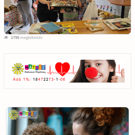
1790
megtekintés