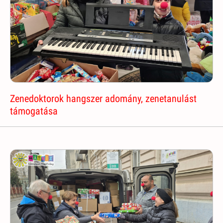
Zenedoktorok hangszer adomány, zenetanulást
támogatása