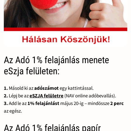
Az Adó 1% felajánlás menete
eSzja felületen:
1.
Másold ki az
adószámot
egy kattintással.
2.
Lépj be az
eSZJA felületre
(NAV online adóbevallás).
3.
Add le az
1% felajánlást
május 20-ig – mindössze
2 perc
az egész.
Az Adó 1% felajánlás papír