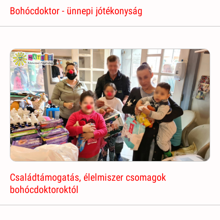
Bohócdoktor - ünnepi jótékonyság
Családtámogatás, élelmiszer csomagok
bohócdoktoroktól