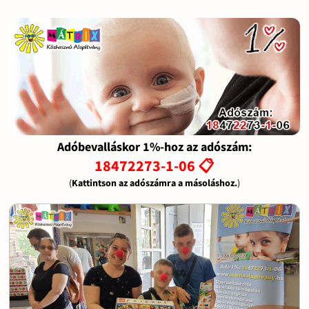
Adóbevalláskor 1%-hoz az adószám:
18472273-1-06 📋
(
Kattintson az adószámra a másoláshoz.
)