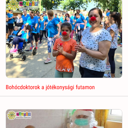
Bohócdoktorok a jótékonysági futamon