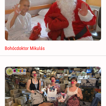
Bohócdoktor Mikulás