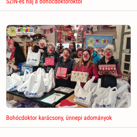
SZIN-es haj a bohócdoktoroktól
Bohócdoktor karácsony, ünnepi adományok