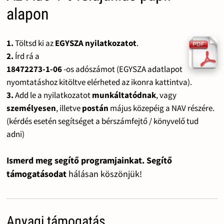
alapon
1.
Töltsd ki az
EGYSZA nyilatkozatot
.
2.
Írd rá a
18472273-1-06
-os adószámot (EGYSZA adatlapot
nyomtatáshoz kitöltve elérheted az ikonra kattintva).
3.
Add le a nyilatkozatot
munkáltatódnak
, vagy
személyesen
, illetve
postán
május közepéig a NAV részére.
(kérdés esetén segítséget a bérszámfejtő / könyvelő tud
adni)
Ismerd meg segítő programjainkat. Segítő
támogatásodat
hálásan köszönjük!
Anyagi támogatás