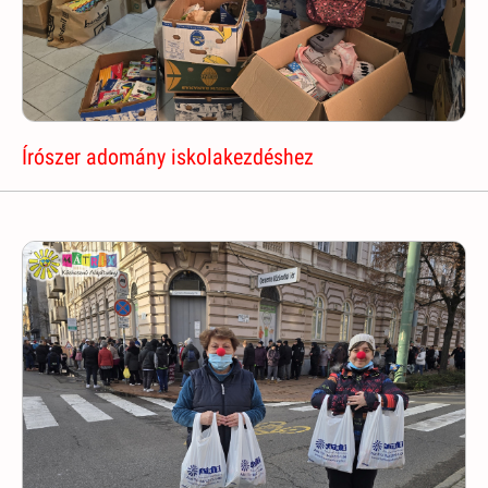
Írószer adomány iskolakezdéshez