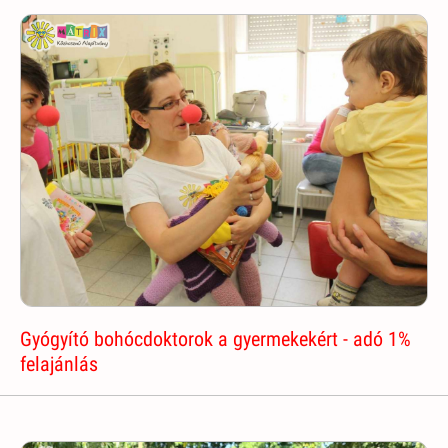
Gyógyító bohócdoktorok a gyermekekért - adó 1%
felajánlás