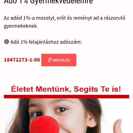
Adó 1% Gyermekvédelemre
Az adód 1%-a mosolyt, erőt és reményt ad a rászoruló
gyermekeknek.
🔴 Adó 1% felajánláshoz adószám:
18472273-1-06
📋 MÁSOLÁS