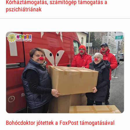
Kórháztámogatás, számítógép támogatás a
pszichiátriának
Bohócdoktor jótettek a FoxPost támogatásával