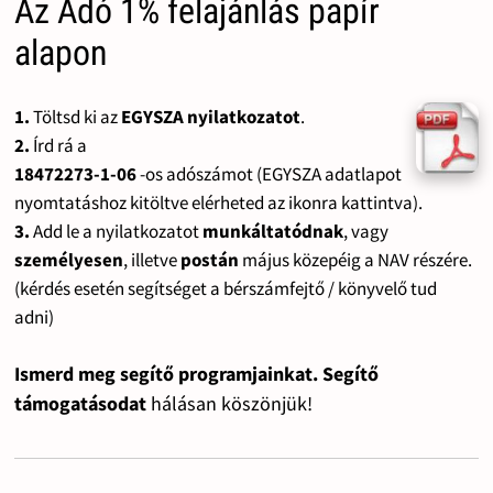
Az Adó 1% felajánlás papír
alapon
1.
Töltsd ki az
EGYSZA nyilatkozatot
.
2.
Írd rá a
18472273-1-06
-os adószámot (EGYSZA adatlapot
nyomtatáshoz kitöltve elérheted az ikonra kattintva).
3.
Add le a nyilatkozatot
munkáltatódnak
, vagy
személyesen
, illetve
postán
május közepéig a NAV részére.
(kérdés esetén segítséget a bérszámfejtő / könyvelő tud
adni)
Ismerd meg segítő programjainkat. Segítő
támogatásodat
hálásan köszönjük!