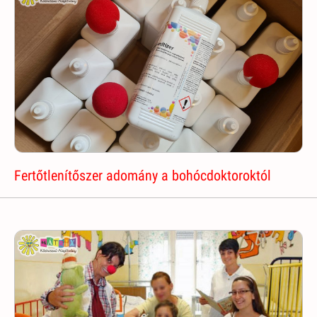
Fertőtlenítőszer adomány a bohócdoktoroktól