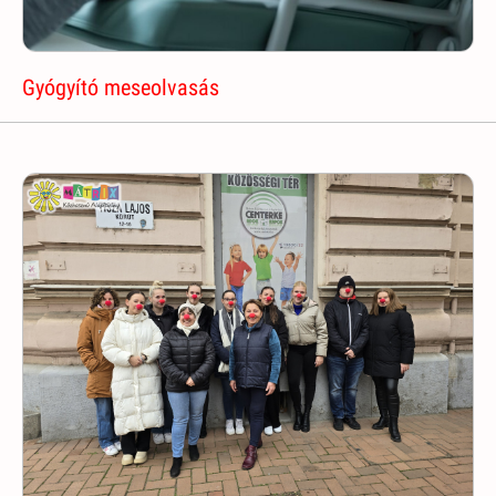
Gyógyító meseolvasás