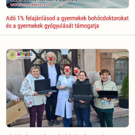
Adó 1% felajánlásod a gyermekek bohócdoktorokat
és a gyermekek gyógyulását támogatja