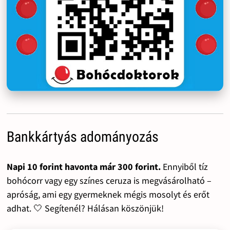
Bankkártyás adományozás
Napi 10 forint havonta már 300 forint.
Ennyiből tíz
bohócorr vagy egy színes ceruza is megvásárolható –
apróság, ami egy gyermeknek mégis mosolyt és erőt
adhat. 🤍 Segítenél? Hálásan köszönjük!