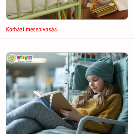
Kórházi meseolvasás