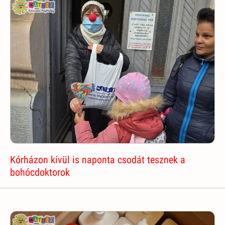
Kórházon kívül is naponta csodát tesznek a
bohócdoktorok