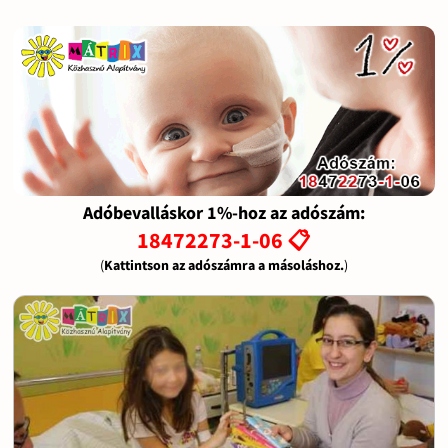
Adóbevalláskor 1%-hoz az adószám:
18472273-1-06 📋
(
Kattintson az adószámra a másoláshoz.
)