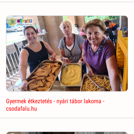
Gyermek étkeztetés - nyári tábor lakoma -
csodafalu.hu