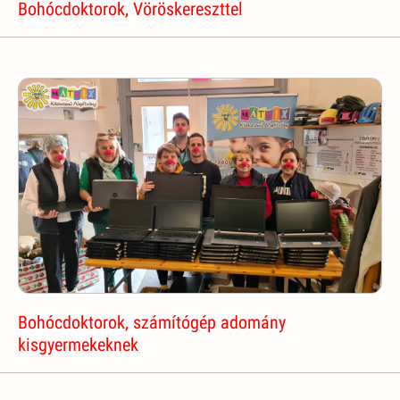
Bohócdoktorok, Vöröskereszttel
Bohócdoktorok, számítógép adomány
kisgyermekeknek