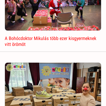
A Bohócdoktor Mikulás több ezer kisgyermeknek
vitt örömöt