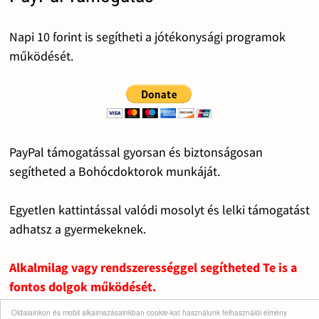
Napi 10 forint is segítheti a jótékonysági programok
működését.
PayPal támogatással gyorsan és biztonságosan
segítheted a Bohócdoktorok munkáját.
Egyetlen kattintással valódi mosolyt és lelki támogatást
adhatsz a gyermekeknek.
Alkalmilag vagy rendszerességgel segítheted Te is a
fontos dolgok működését.
Oldalainkon és mobil alkalmazásainkban cookie-kat használunk felhasználói élmény