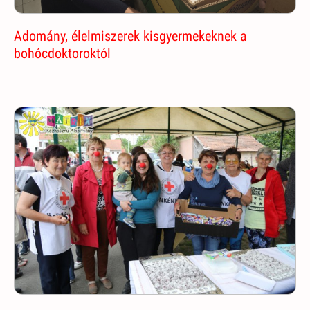
Adomány, élelmiszerek kisgyermekeknek a
bohócdoktoroktól