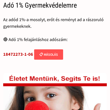
Adó 1% Gyermekvédelemre
Az adód 1%-a mosolyt, erőt és reményt ad a rászoruló
gyermekeknek.
🔴 Adó 1% felajánláshoz adószám:
18472273-1-06
📋 MÁSOLÁS