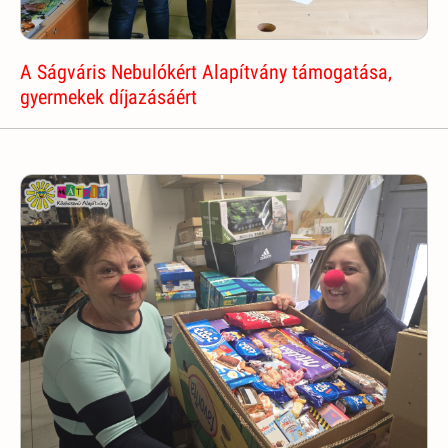
A Ságváris Nebulókért Alapítvány támogatása,
gyermekek díjazásáért