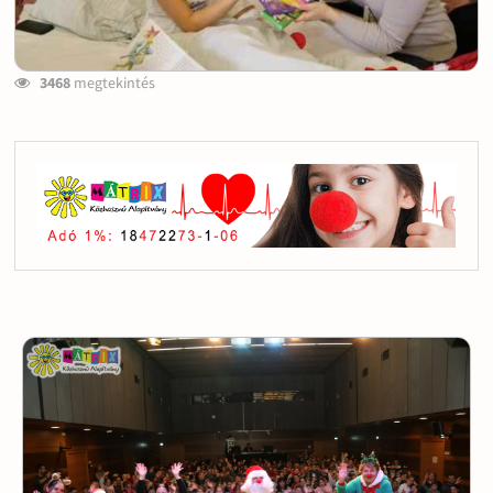
3468
megtekintés