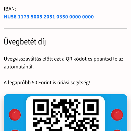
IBAN:
HU58 1173 5005 2051 0350 0000 0000
Üvegbetét díj
Üvegvisszaváltás előtt ezt a QR kódot csippantsd le az
automatánál.
A legapróbb 50 Forint is óriási segítség!