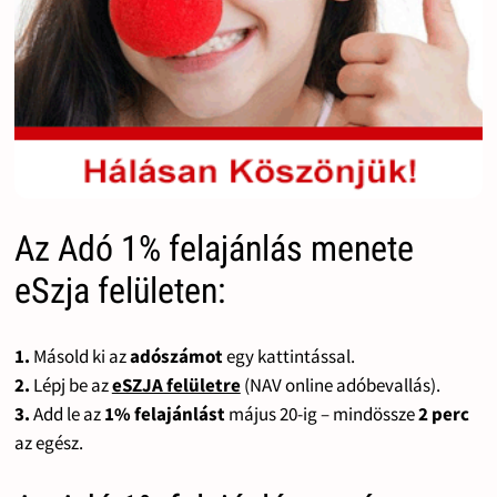
Az Adó 1% felajánlás menete
eSzja felületen:
1.
Másold ki az
adószámot
egy kattintással.
2.
Lépj be az
eSZJA felületre
(NAV online adóbevallás).
3.
Add le az
1% felajánlást
május 20-ig – mindössze
2 perc
az egész.