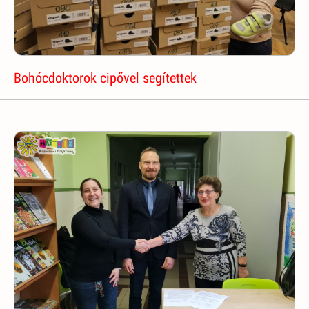
Bohócdoktorok cipővel segítettek