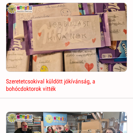
Szeretetcsokival küldött jókívánság, a
bohócdoktorok vitték