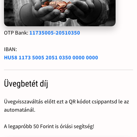
OTP Bank:
11735005-20510350
IBAN:
HU58 1173 5005 2051 0350 0000 0000
Üvegbetét díj
Üvegvisszaváltás előtt ezt a QR kódot csippantsd le az
automatánál.
A legapróbb 50 Forint is óriási segítség!