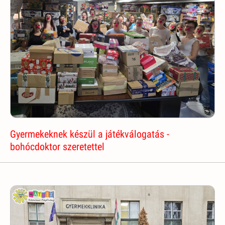
Gyermekeknek készül a játékválogatás -
bohócdoktor szeretettel