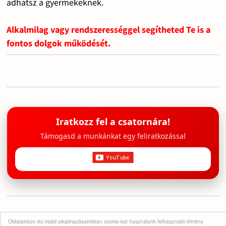
adhatsz a gyermekeknek.
Alkalmilag vagy rendszerességgel segítheted Te is a
fontos dolgok működését.
Iratkozz fel a csatornára!
Támogasd a munkánkat egy feliratkozással
Tárgyi adományok
Oldalainkon és mobil alkalmazásainkban cookie-kat használunk felhasználói élmény