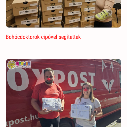
Bohócdoktorok cipővel segítettek