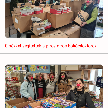
Cipőkkel segítettek a piros orros bohócdoktorok