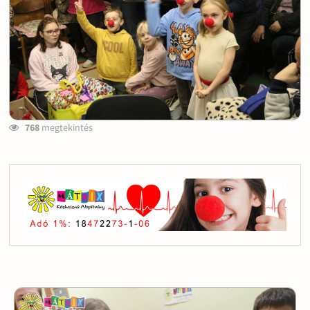
768
megtekintés