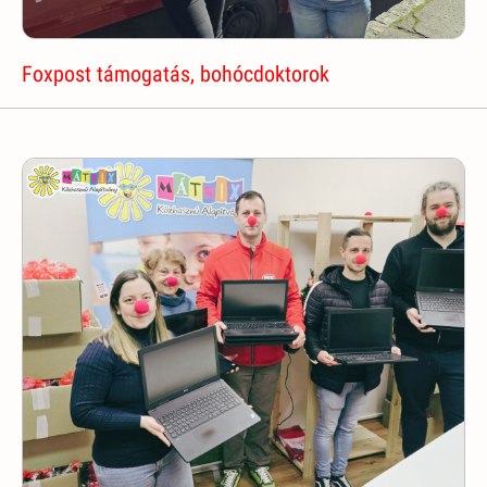
Foxpost támogatás, bohócdoktorok