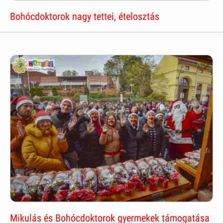
Bohócdoktorok nagy tettei, ételosztás
Mikulás és Bohócdoktorok gyermekek támogatása