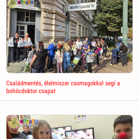
Családmentés, élelmiszer csomagokkal segí a
bohócdoktor csapat