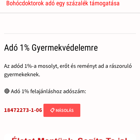
Bohócdoktorok adó egy százalék támogatása
Adó 1% Gyermekvédelemre
Az adód 1%-a mosolyt, erőt és reményt ad a rászoruló
gyermekeknek.
🔴 Adó 1% felajánláshoz adószám:
18472273-1-06
📋 MÁSOLÁS