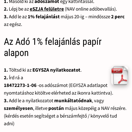
1.
Másold ki az
adószámot
egy kattintással.
2.
Lépj be az
eSZJA felületre
(NAV online adóbevallás).
3.
Add le az
1% felajánlást
május 20-ig – mindössze
2 perc
az egész.
Az Adó 1% felajánlás papír
alapon
1.
Töltsd ki az
EGYSZA nyilatkozatot
.
2.
Írd rá a
18472273-1-06
-os adószámot (EGYSZA adatlapot
nyomtatáshoz kitöltve elérheted az ikonra kattintva).
3.
Add le a nyilatkozatot
munkáltatódnak
, vagy
személyesen
, illetve
postán
május közepéig a NAV részére.
(kérdés esetén segítséget a bérszámfejtő / könyvelő tud
adni)