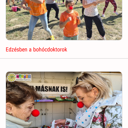
Edzésben a bohócdoktorok