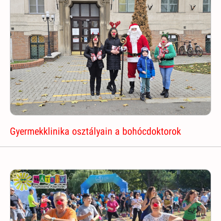
Gyermekklinika osztályain a bohócdoktorok