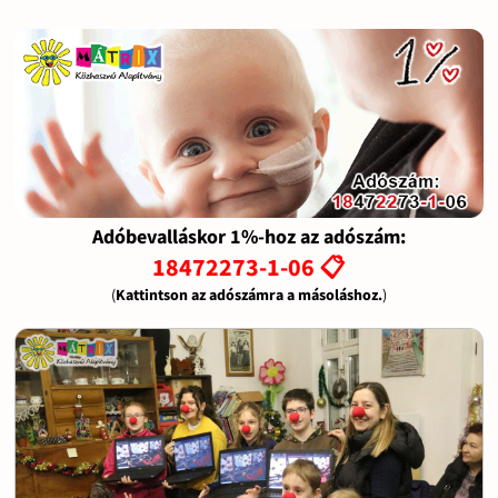
Adóbevalláskor 1%-hoz az adószám:
18472273-1-06 📋
(
Kattintson az adószámra a másoláshoz.
)