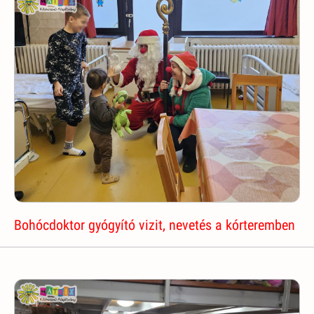
Bohócdoktor gyógyító vizit, nevetés a kórteremben