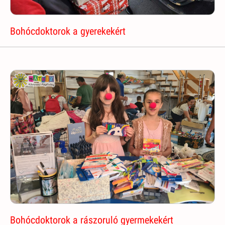
Bohócdoktorok a gyerekekért
Bohócdoktorok a rászoruló gyermekekért