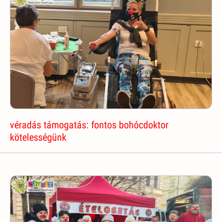
véradás támogatás: fontos bohócdoktor
kötelességünk