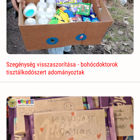
Szegénység visszaszorítása - bohócdoktorok
tisztálkodószert adományoztak