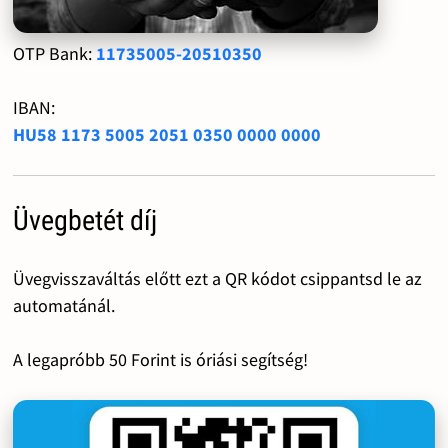
OTP Bank:
11735005-20510350
IBAN:
HU58 1173 5005 2051 0350 0000 0000
Üvegbetét díj
Üvegvisszaváltás előtt ezt a QR kódot csippantsd le az
automatánál.
A legapróbb 50 Forint is óriási segítség!