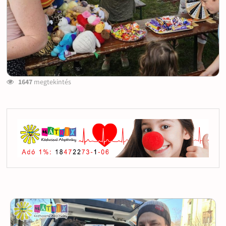
1647
megtekintés