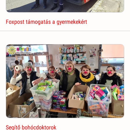
Foxpost támogatás a gyermekekért
Segítő bohócdoktorok