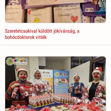
Szeretetcsokival küldött jókívánság, a
bohócdoktorok vitték