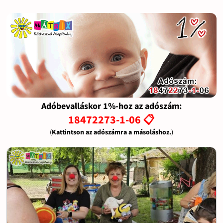
Adóbevalláskor 1%-hoz az adószám:
18472273-1-06 📋
(
Kattintson az adószámra a másoláshoz.
)