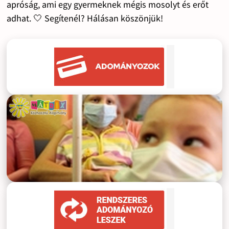
apróság, ami egy gyermeknek mégis mosolyt és erőt
adhat. 🤍 Segítenél? Hálásan köszönjük!