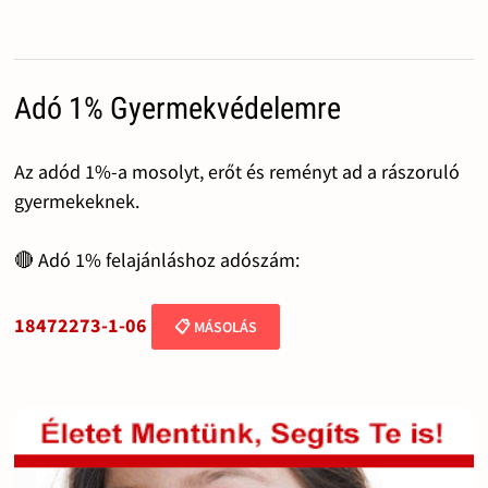
Adó 1% Gyermekvédelemre
Az adód 1%-a mosolyt, erőt és reményt ad a rászoruló
gyermekeknek.
🔴 Adó 1% felajánláshoz adószám:
18472273-1-06
📋 MÁSOLÁS