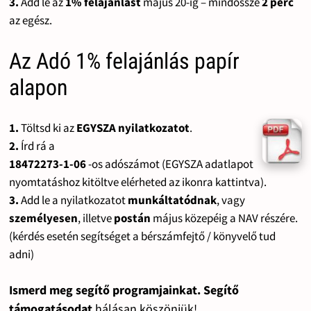
3.
Add le az
1% felajánlást
május 20-ig – mindössze
2 perc
az egész.
Az Adó 1% felajánlás papír
alapon
1.
Töltsd ki az
EGYSZA nyilatkozatot
.
2.
Írd rá a
18472273-1-06
-os adószámot (EGYSZA adatlapot
nyomtatáshoz kitöltve elérheted az ikonra kattintva).
3.
Add le a nyilatkozatot
munkáltatódnak
, vagy
személyesen
, illetve
postán
május közepéig a NAV részére.
(kérdés esetén segítséget a bérszámfejtő / könyvelő tud
adni)
Ismerd meg segítő programjainkat. Segítő
támogatásodat
hálásan köszönjük!