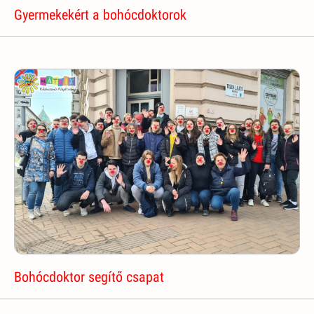
Gyermekekért a bohócdoktorok
Bohócdoktor segítő csapat