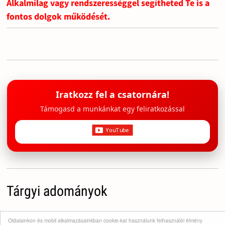
Alkalmilag vagy rendszerességgel segítheted Te is a
fontos dolgok működését.
Iratkozz fel a csatornára!
Támogasd a munkánkat egy feliratkozással
Tárgyi adományok
A gyermekvédelmi / családtámogató / bohócdoktor
Oldalainkon és mobil alkalmazásainkban cookie-kat használunk felhasználói élmény