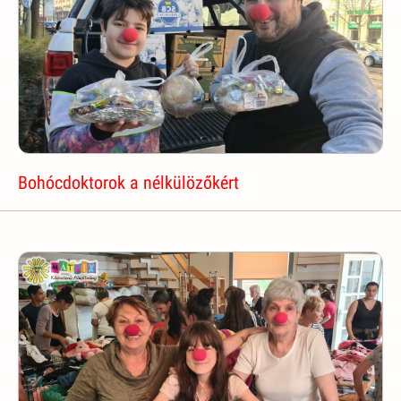
Bohócdoktorok a nélkülözőkért