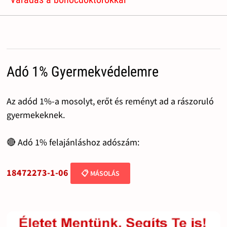
Adó 1% Gyermekvédelemre
Az adód 1%-a mosolyt, erőt és reményt ad a rászoruló
gyermekeknek.
🔴 Adó 1% felajánláshoz adószám:
18472273-1-06
📋 MÁSOLÁS