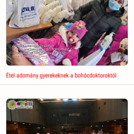
Étel adomány gyerekeknek a bohócdoktoroktól