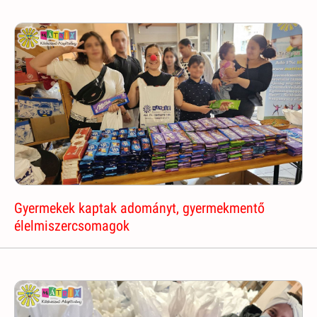
Gyermekek kaptak adományt, gyermekmentő
élelmiszercsomagok