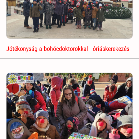
Jótékonyság a bohócdoktorokkal - óriáskerekezés