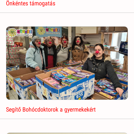
Önkéntes támogatás
Segítő Bohócdoktorok a gyermekekért