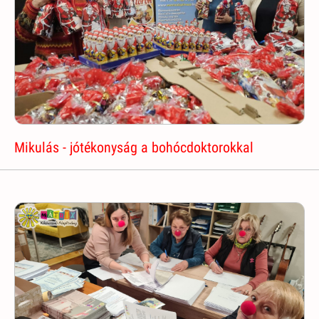
Mikulás - jótékonyság a bohócdoktorokkal