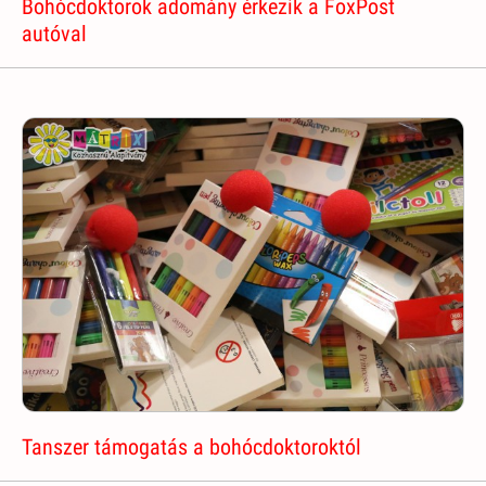
Bohócdoktorok adomány érkezik a FoxPost
autóval
Tanszer támogatás a bohócdoktoroktól