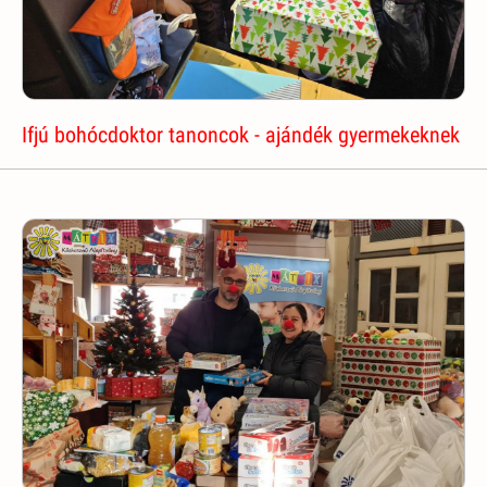
Ifjú bohócdoktor tanoncok - ajándék gyermekeknek