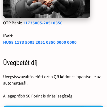
OTP Bank:
11735005-20510350
IBAN:
HU58 1173 5005 2051 0350 0000 0000
Üvegbetét díj
Üvegvisszaváltás előtt ezt a QR kódot csippantsd le az
automatánál.
A legapróbb 50 Forint is óriási segítség!