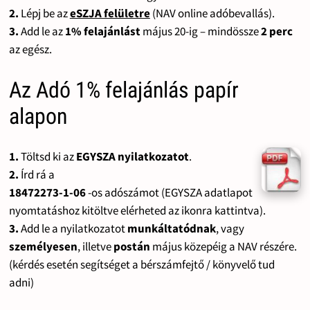
2.
Lépj be az
eSZJA felületre
(NAV online adóbevallás).
3.
Add le az
1% felajánlást
május 20-ig – mindössze
2 perc
az egész.
Az Adó 1% felajánlás papír
alapon
1.
Töltsd ki az
EGYSZA nyilatkozatot
.
2.
Írd rá a
18472273-1-06
-os adószámot (EGYSZA adatlapot
nyomtatáshoz kitöltve elérheted az ikonra kattintva).
3.
Add le a nyilatkozatot
munkáltatódnak
, vagy
személyesen
, illetve
postán
május közepéig a NAV részére.
(kérdés esetén segítséget a bérszámfejtő / könyvelő tud
adni)