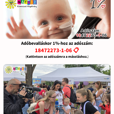
Adóbevalláskor 1%-hoz az adószám:
18472273-1-06 📋
(
Kattintson az adószámra a másoláshoz.
)