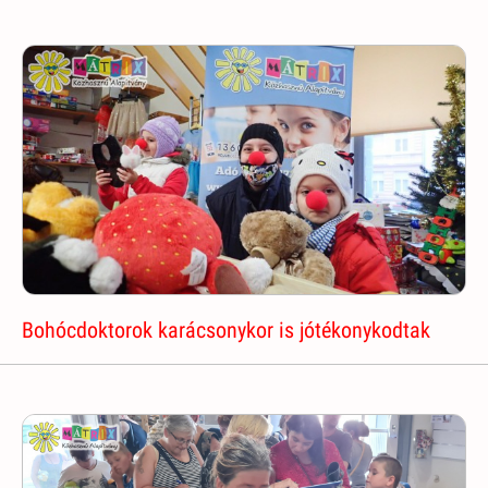
Bohócdoktorok karácsonykor is jótékonykodtak