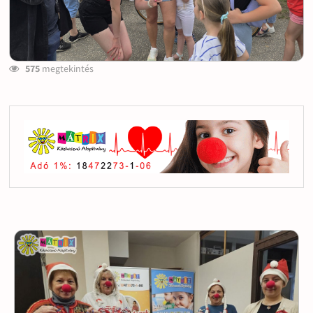
575
megtekintés