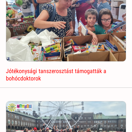
Jótékonysági tanszerosztást támogatták a
bohócdoktorok