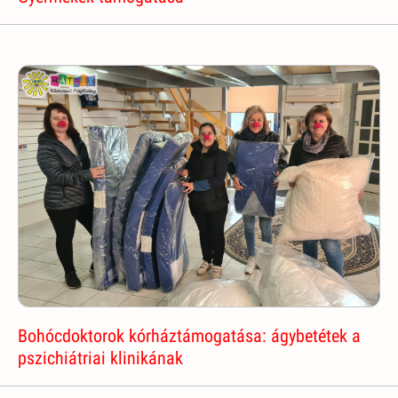
Bohócdoktorok kórháztámogatása: ágybetétek a
pszichiátriai klinikának