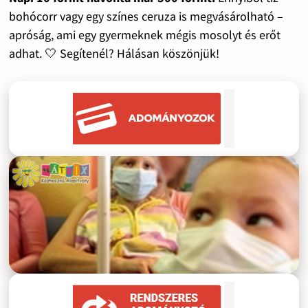
bohócorr vagy egy színes ceruza is megvásárolható –
apróság, ami egy gyermeknek mégis mosolyt és erőt
adhat. 🤍 Segítenél? Hálásan köszönjük!