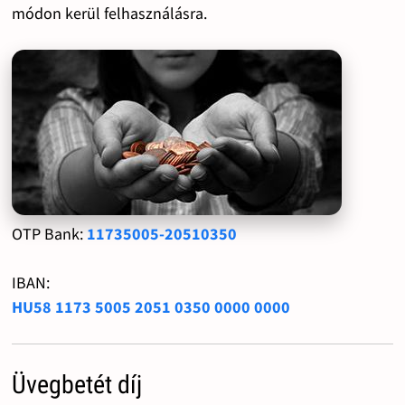
módon kerül felhasználásra.
OTP Bank:
11735005-20510350
IBAN:
HU58 1173 5005 2051 0350 0000 0000
Üvegbetét díj