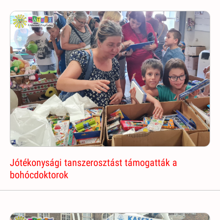
Jótékonysági tanszerosztást támogatták a
bohócdoktorok