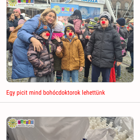
Egy picit mind bohócdoktorok lehettünk