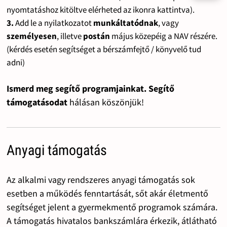
nyomtatáshoz kitöltve elérheted az ikonra kattintva).
3.
Add le a nyilatkozatot
munkáltatódnak
, vagy
személyesen
, illetve
postán
május közepéig a NAV részére.
(kérdés esetén segítséget a bérszámfejtő / könyvelő tud
adni)
Ismerd meg segítő programjainkat. Segítő
támogatásodat
hálásan köszönjük!
Anyagi támogatás
Az alkalmi vagy rendszeres anyagi támogatás sok
esetben a működés fenntartását, sőt akár életmentő
segítséget jelent a gyermekmentő programok számára.
A támogatás hivatalos bankszámlára érkezik, átlátható