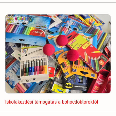
Iskolakezdési támogatás a bohócdoktoroktól