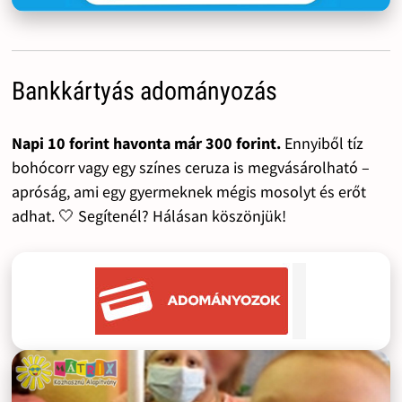
Bankkártyás adományozás
Napi 10 forint havonta már 300 forint.
Ennyiből tíz
bohócorr vagy egy színes ceruza is megvásárolható –
apróság, ami egy gyermeknek mégis mosolyt és erőt
adhat. 🤍 Segítenél? Hálásan köszönjük!