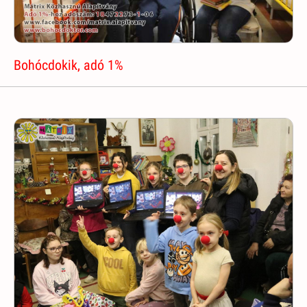
Bohócdokik, adó 1%