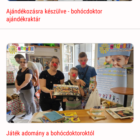
Ajándékozásra készülve - bohócdoktor
ajándékraktár
Játék adomány a bohócdoktoroktól