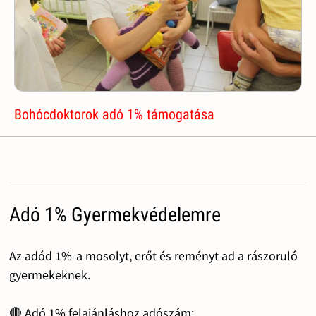
Bohócdoktorok adó 1% támogatása
Adó 1% Gyermekvédelemre
Az adód 1%-a mosolyt, erőt és reményt ad a rászoruló
gyermekeknek.
🔴 Adó 1% felajánláshoz adószám: