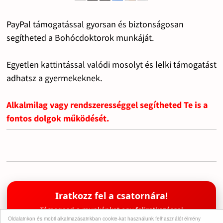
PayPal támogatással gyorsan és biztonságosan
segítheted a Bohócdoktorok munkáját.
Egyetlen kattintással valódi mosolyt és lelki támogatást
adhatsz a gyermekeknek.
Alkalmilag vagy rendszerességgel segítheted Te is a
fontos dolgok működését.
Iratkozz fel a csatornára!
Támogasd a munkánkat egy feliratkozással
Oldalainkon és mobil alkalmazásainkban cookie-kat használunk felhasználói élmény