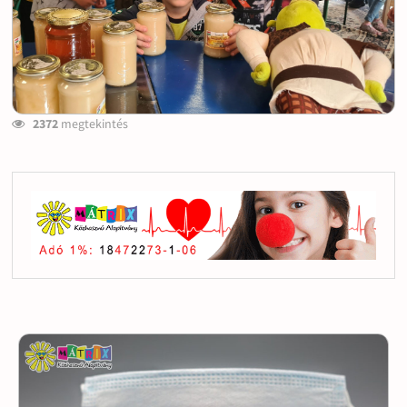
2372
megtekintés