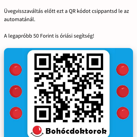
Üvegvisszaváltás előtt ezt a QR kódot csippantsd le az
automatánál.
A legapróbb 50 Forint is óriási segítség!