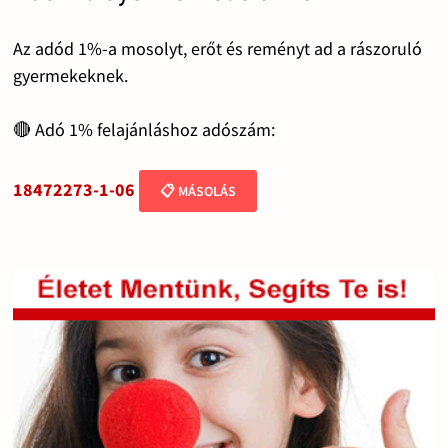
Az adód 1%-a mosolyt, erőt és reményt ad a rászoruló
gyermekeknek.
🔴 Adó 1% felajánláshoz adószám:
18472273-1-06
📋 MÁSOLÁS