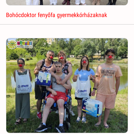
Bohócdoktor fenyőfa gyermekkórházaknak