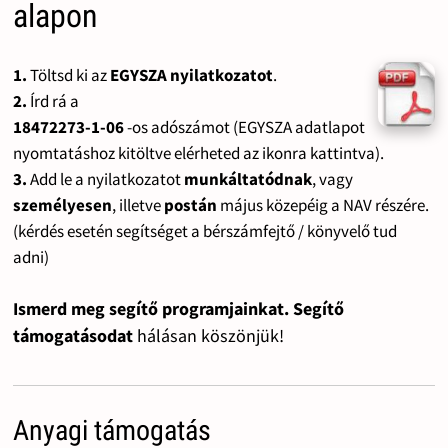
alapon
1.
Töltsd ki az
EGYSZA nyilatkozatot
.
2.
Írd rá a
18472273-1-06
-os adószámot (EGYSZA adatlapot
nyomtatáshoz kitöltve elérheted az ikonra kattintva).
3.
Add le a nyilatkozatot
munkáltatódnak
, vagy
személyesen
, illetve
postán
május közepéig a NAV részére.
(kérdés esetén segítséget a bérszámfejtő / könyvelő tud
adni)
Ismerd meg segítő programjainkat. Segítő
támogatásodat
hálásan köszönjük!
Anyagi támogatás