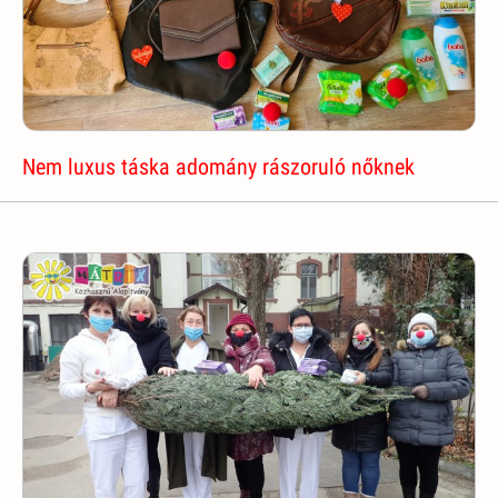
Nem luxus táska adomány rászoruló nőknek