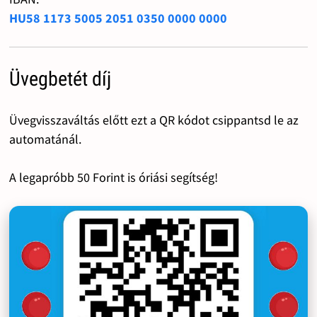
HU58 1173 5005 2051 0350 0000 0000
Üvegbetét díj
Üvegvisszaváltás előtt ezt a QR kódot csippantsd le az
automatánál.
A legapróbb 50 Forint is óriási segítség!