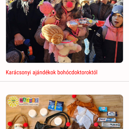
Karácsonyi ajándékok bohócdoktoroktól