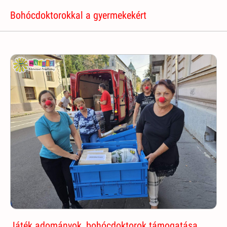
Bohócdoktorokkal a gyermekekért
Játék adományok, bohócdoktorok támogatása