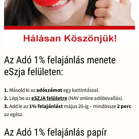
Az Adó 1% felajánlás menete
eSzja felületen:
1.
Másold ki az
adószámot
egy kattintással.
2.
Lépj be az
eSZJA felületre
(NAV online adóbevallás).
3.
Add le az
1% felajánlást
május 20-ig – mindössze
2 perc
az egész.
Az Adó 1% felajánlás papír