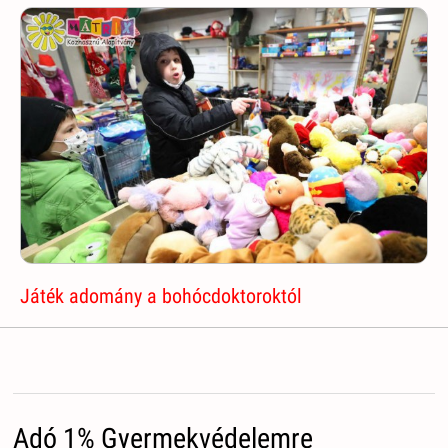
Játék adomány a bohócdoktoroktól
Adó 1% Gyermekvédelemre