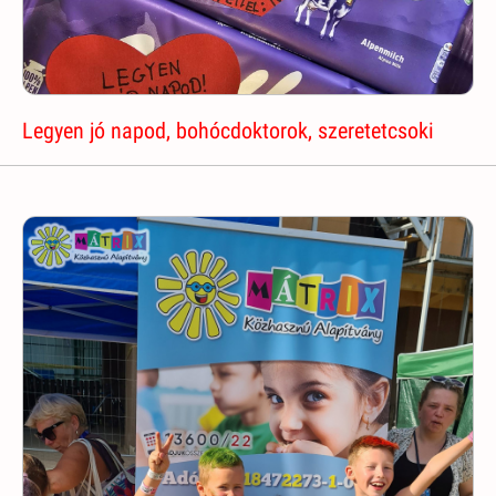
Legyen jó napod, bohócdoktorok, szeretetcsoki