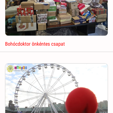
Bohócdoktor önkéntes csapat