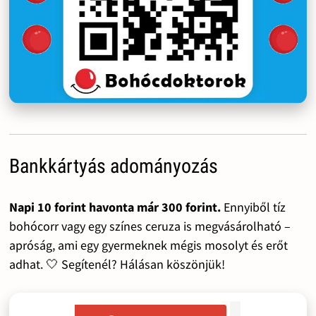
Bankkártyás adományozás
Napi 10 forint havonta már 300 forint.
Ennyiből tíz
bohócorr vagy egy színes ceruza is megvásárolható –
apróság, ami egy gyermeknek mégis mosolyt és erőt
adhat. 🤍 Segítenél? Hálásan köszönjük!