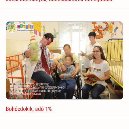
Bohócdokik, adó 1%