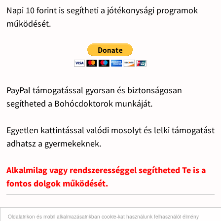
Napi 10 forint is segítheti a jótékonysági programok
működését.
PayPal támogatással gyorsan és biztonságosan
segítheted a Bohócdoktorok munkáját.
Egyetlen kattintással valódi mosolyt és lelki támogatást
adhatsz a gyermekeknek.
Alkalmilag vagy rendszerességgel segítheted Te is a
fontos dolgok működését.
Oldalainkon és mobil alkalmazásainkban cookie-kat használunk felhasználói élmény