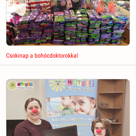
Csokinap a bohócdoktorokkal