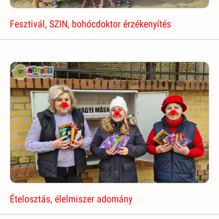
Fesztivál, SZIN, bohócdoktor érzékenyítés
Ételosztás, élelmiszer adomány