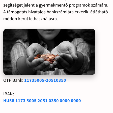
segítséget jelent a gyermekmentő programok számára.
A támogatás hivatalos bankszámlára érkezik, átlátható
módon kerül felhasználásra.
OTP Bank:
11735005-20510350
IBAN:
HU58 1173 5005 2051 0350 0000 0000