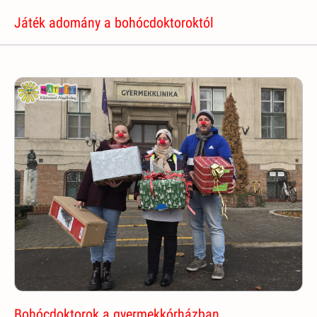
Játék adomány a bohócdoktoroktól
Bohócdoktorok a gyermekkórházban