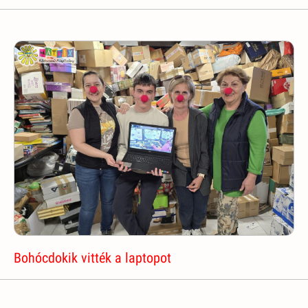
Bohócdokik vitték a laptopot