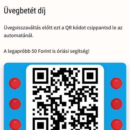
Üvegbetét díj
Üvegvisszaváltás előtt ezt a QR kódot csippantsd le az
automatánál.
A legapróbb 50 Forint is óriási segítség!