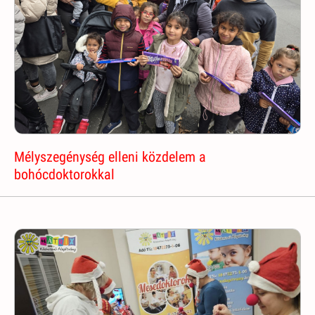
Mélyszegénység elleni közdelem a
bohócdoktorokkal