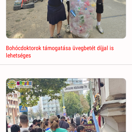
Bohócdoktorok támogatása üvegbetét díjjal is
lehetséges