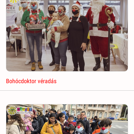
Bohócdoktor véradás