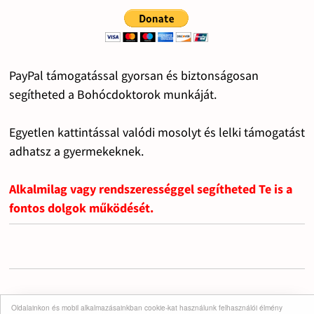
PayPal támogatással gyorsan és biztonságosan
segítheted a Bohócdoktorok munkáját.
Egyetlen kattintással valódi mosolyt és lelki támogatást
adhatsz a gyermekeknek.
Alkalmilag vagy rendszerességgel segítheted Te is a
fontos dolgok működését.
Oldalainkon és mobil alkalmazásainkban cookie-kat használunk felhasználói élmény