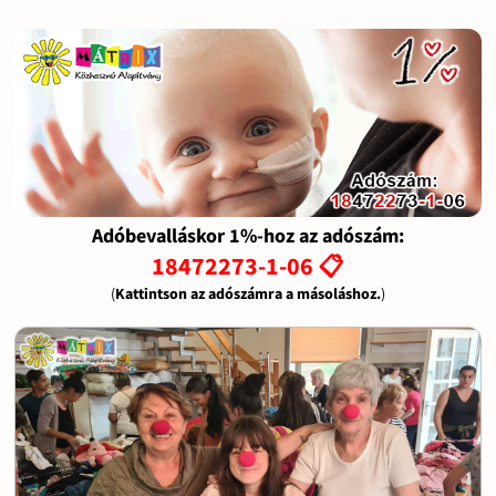
Adóbevalláskor 1%-hoz az adószám:
18472273-1-06 📋
(
Kattintson az adószámra a másoláshoz.
)