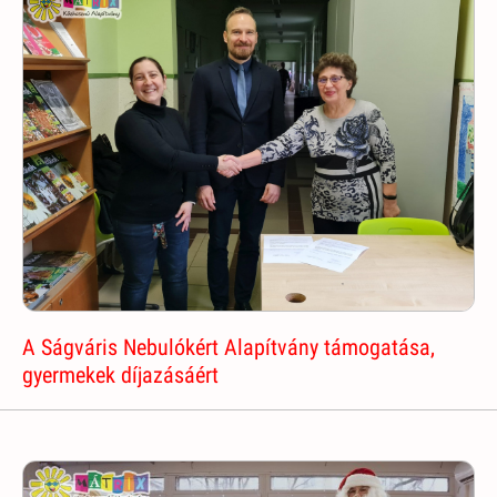
A Ságváris Nebulókért Alapítvány támogatása,
gyermekek díjazásáért