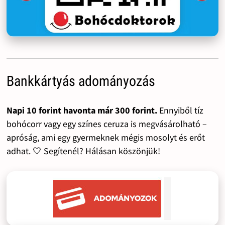
Bankkártyás adományozás
Napi 10 forint havonta már 300 forint.
Ennyiből tíz
bohócorr vagy egy színes ceruza is megvásárolható –
apróság, ami egy gyermeknek mégis mosolyt és erőt
adhat. 🤍 Segítenél? Hálásan köszönjük!