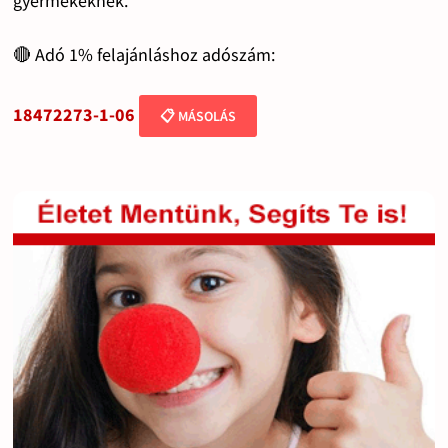
gyermekeknek.
🔴 Adó 1% felajánláshoz adószám:
18472273-1-06
📋 MÁSOLÁS