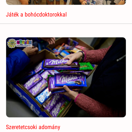
Játék a bohócdoktorokkal
Szeretetcsoki adomány