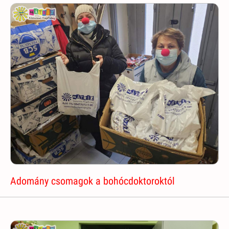
Adomány csomagok a bohócdoktoroktól