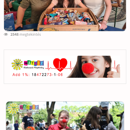
2548
megtekintés