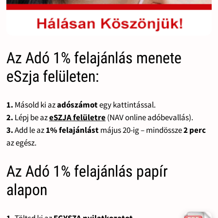
Az Adó 1% felajánlás menete
eSzja felületen:
1.
Másold ki az
adószámot
egy kattintással.
2.
Lépj be az
eSZJA felületre
(NAV online adóbevallás).
3.
Add le az
1% felajánlást
május 20-ig – mindössze
2 perc
az egész.
Az Adó 1% felajánlás papír
alapon