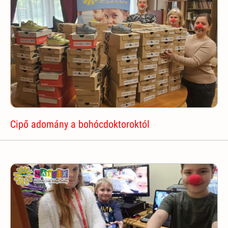
Cipő adomány a bohócdoktoroktól