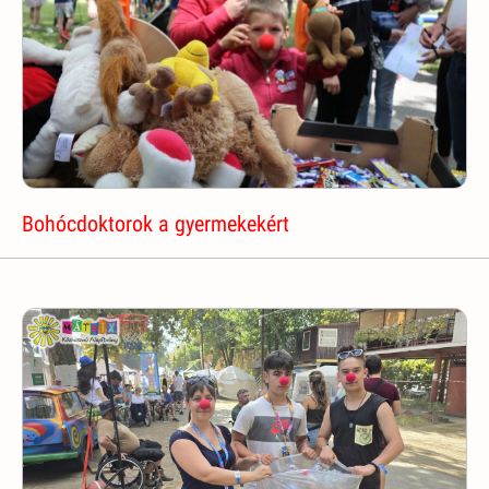
Bohócdoktorok a gyermekekért