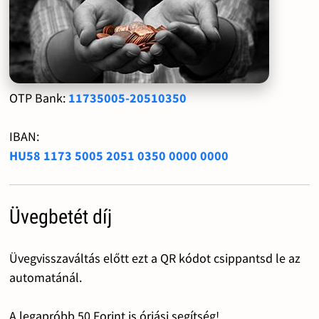
OTP Bank:
11735005-20510350
IBAN:
HU58 1173 5005 2051 0350 0000 0000
Üvegbetét díj
Üvegvisszaváltás előtt ezt a QR kódot csippantsd le az
automatánál.
A legapróbb 50 Forint is óriási segítség!