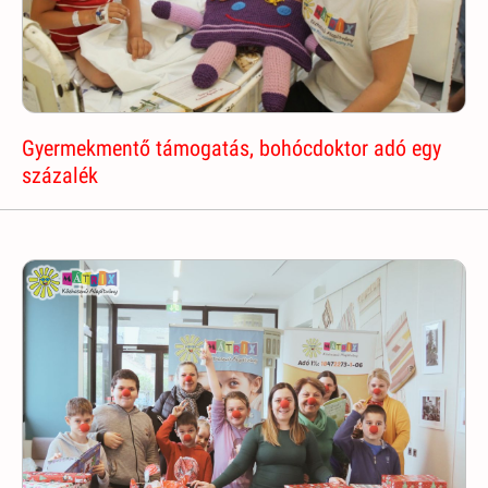
Gyermekmentő támogatás, bohócdoktor adó egy
százalék