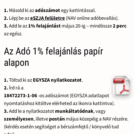
1.
Másold ki az
adószámot
egy kattintással.
2.
Lépj be az
eSZJA felületre
(NAV online adóbevallás).
3.
Add le az
1% felajánlást
május 20-ig – mindössze
2 perc
az egész.
Az Adó 1% felajánlás papír
alapon
1.
Töltsd ki az
EGYSZA nyilatkozatot
.
2.
Írd rá a
18472273-1-06
-os adószámot (EGYSZA adatlapot
nyomtatáshoz kitöltve elérheted az ikonra kattintva).
3.
Add le a nyilatkozatot
munkáltatódnak
, vagy
személyesen
, illetve
postán
május közepéig a NAV részére.
(kérdés esetén segítséget a bérszámfejtő / könyvelő tud