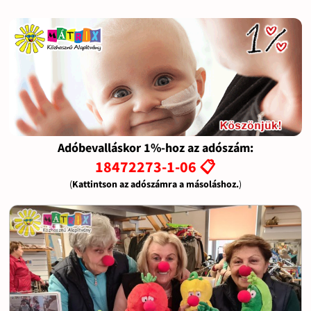
Adóbevalláskor 1%-hoz az adószám:
18472273-1-06 📋
(
Kattintson az adószámra a másoláshoz.
)