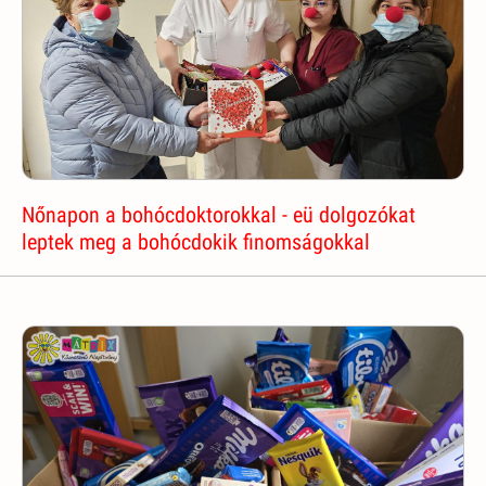
Nőnapon a bohócdoktorokkal - eü dolgozókat
leptek meg a bohócdokik finomságokkal