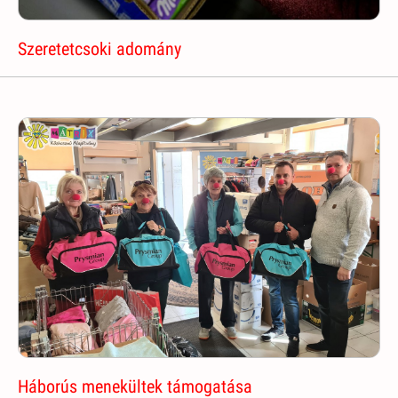
Szeretetcsoki adomány
Háborús menekültek támogatása