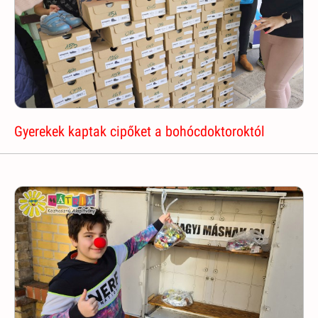
Gyerekek kaptak cipőket a bohócdoktoroktól