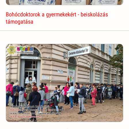
Bohócdoktorok a gyermekekért - beiskolázás
támogatása