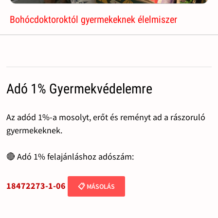
Bohócdoktoroktól gyermekeknek élelmiszer
Adó 1% Gyermekvédelemre
Az adód 1%-a mosolyt, erőt és reményt ad a rászoruló
gyermekeknek.
🔴 Adó 1% felajánláshoz adószám:
18472273-1-06
📋 MÁSOLÁS