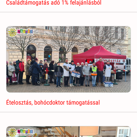
Családtámogatás adó 1% felajánlásból
Ételosztás, bohócdoktor támogatással