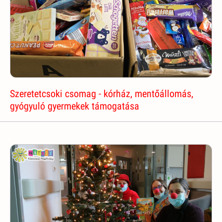
Szeretetcsoki csomag - kórház, mentőállomás,
gyógyuló gyermekek támogatása