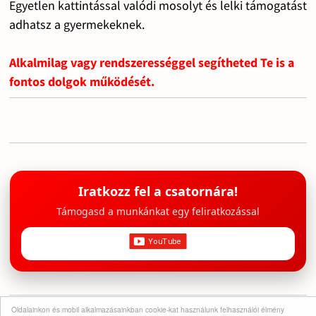
Egyetlen kattintással valódi mosolyt és lelki támogatást
adhatsz a gyermekeknek.
Alkalmilag vagy rendszerességgel segítheted Te is a
fontos dolgok működését.
Iratkozz fel a csatornára!
Támogasd a munkánkat egy feliratkozással
Oldalainkon és mobil alkalmazásainkban cookie-kat használunk felhasználói élmény