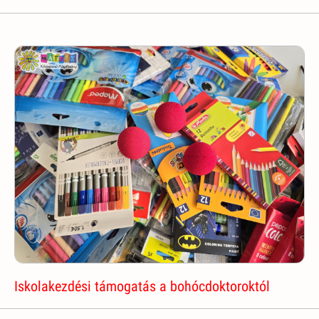
Iskolakezdési támogatás a bohócdoktoroktól