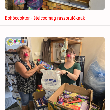
Bohócdoktor - ételcsomag rászorulóknak