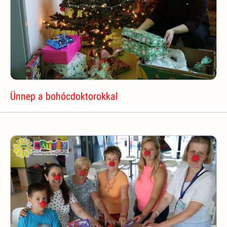
Ünnep a bohócdoktorokkal