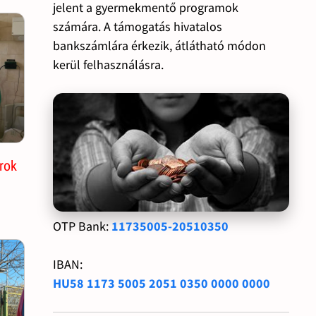
jelent a gyermekmentő programok
számára. A támogatás hivatalos
bankszámlára érkezik, átlátható módon
kerül felhasználásra.
rok
OTP Bank:
11735005-20510350
IBAN:
HU58 1173 5005 2051 0350 0000 0000