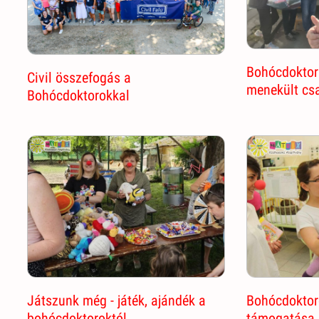
Bohócdoktor
Civil összefogás a
menekült cs
Bohócdoktorokkal
Játszunk még - játék, ajándék a
Bohócdoktor
bohócdoktoroktól
támogatása