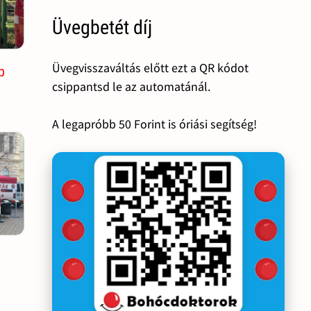
Üvegbetét díj
Üvegvisszaváltás előtt ezt a QR kódot
p
csippantsd le az automatánál.
A legapróbb 50 Forint is óriási segítség!