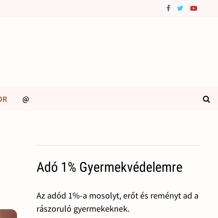
OR
@
Adó 1% Gyermekvédelemre
Az adód 1%-a mosolyt, erőt és reményt ad a
rászoruló gyermekeknek.