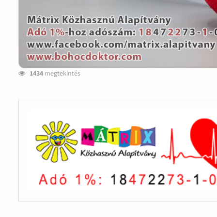
1434
megtekintés