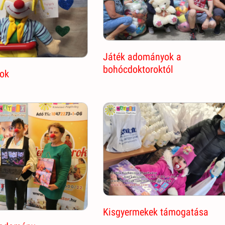
Játék adományok a
bohócdoktoroktól
ok
Kisgyermekek támogatása