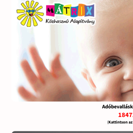
Adóbevallásk
1847
(
Kattintson a