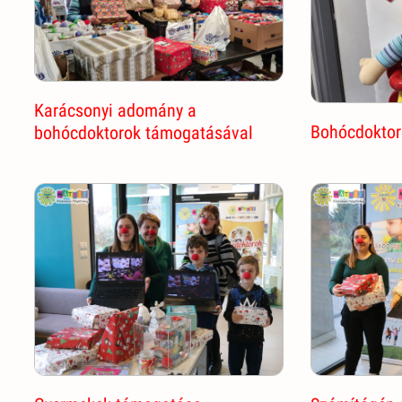
Karácsonyi adomány a
Bohócdoktor
bohócdoktorok támogatásával