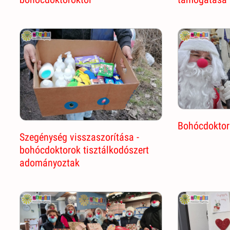
Bohócdoktor
Szegénység visszaszorítása -
bohócdoktorok tisztálkodószert
adományoztak