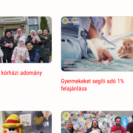
 kórházi adomány
Gyermekeket segíti adó 1%
felajánlása