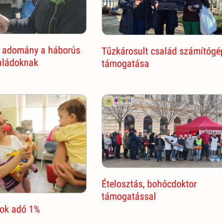
 adomány a háborús
Tűzkárosult család számítógé
aládoknak
támogatása
Ételosztás, bohócdoktor
támogatással
ok adó 1%