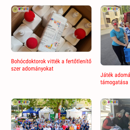
Bohócdoktorok vitték a fertőtlenítő
szer adományokat
Játék adomá
támogatása