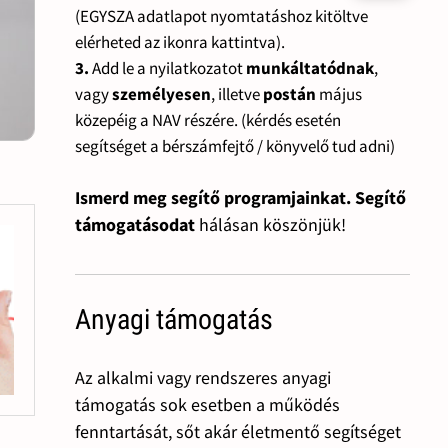
(EGYSZA adatlapot nyomtatáshoz kitöltve
elérheted az ikonra kattintva).
3.
Add le a nyilatkozatot
munkáltatódnak
,
vagy
személyesen
, illetve
postán
május
közepéig a NAV részére. (kérdés esetén
segítséget a bérszámfejtő / könyvelő tud adni)
Ismerd meg segítő programjainkat. Segítő
támogatásodat
hálásan köszönjük!
Anyagi támogatás
Az alkalmi vagy rendszeres anyagi
támogatás sok esetben a működés
fenntartását, sőt akár életmentő segítséget