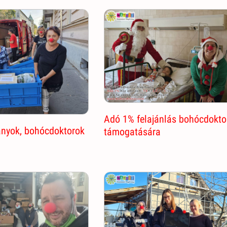
Adó 1% felajánlás bohócdokto
nyok, bohócdoktorok
támogatására