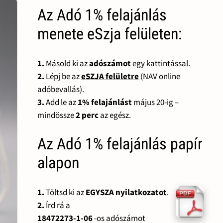
Az Adó 1% felajánlás
menete eSzja felületen:
1.
Másold ki az
adószámot
egy kattintással.
2.
Lépj be az
eSZJA felületre
(NAV online
adóbevallás).
3.
Add le az
1% felajánlást
május 20-ig –
mindössze
2 perc
az egész.
Az Adó 1% felajánlás papír
alapon
1.
Töltsd ki az
EGYSZA nyilatkozatot
.
2.
Írd rá a
18472273-1-06
-os adószámot