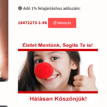
🔴 Adó 1% felajánláshoz adószám:
18472273-1-06
📋 MÁSOLÁS