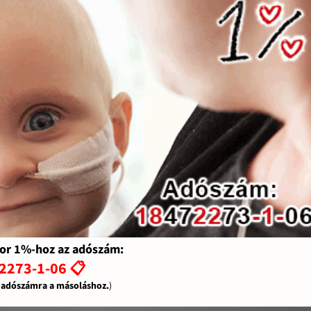
or 1%-hoz az adószám:
2273-1-06 📋
z adószámra a másoláshoz.
)