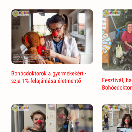
Bohócdoktorok a gyermekekért -
Fesztivál, ha
szja 1% felajánlása életmentő
Bohócdoktor