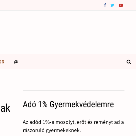
OR
@
Adó 1% Gyermekvédelemre
tak
Az adód 1%-a mosolyt, erőt és reményt ad a
rászoruló gyermekeknek.