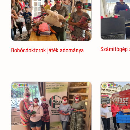
Számítógép
Bohócdoktorok játék adománya