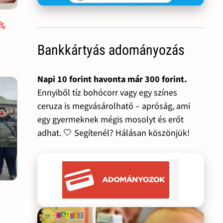
1%
Bankkártyás adományozás
Napi 10 forint havonta már 300 forint.
Ennyiből tíz bohócorr vagy egy színes
ceruza is megvásárolható – apróság, ami
egy gyermeknek mégis mosolyt és erőt
adhat. 🤍 Segítenél? Hálásan köszönjük!