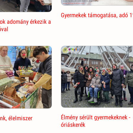
Gyermekek támogatása, adó 
ok adomány érkezik a
óval
Élmény sérült gyermekeknek -
nk, élelmiszer
óriáskerék