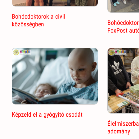
Bohócdoktorok a civil
Bohócdoktor
közösségben
FoxPost aut
Képzeld el a gyógyító csodát
Élelmiszerba
adomány