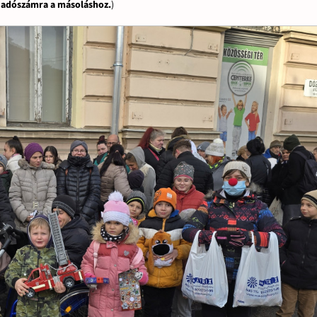
z adószámra a másoláshoz.
)