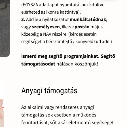
(EGYSZA adatlapot nyomtatáshoz kitöltve
elérheted az ikonra kattintva).
3.
Add le a nyilatkozatot
munkáltatódnak
,
vagy
személyesen
, illetve
postán
május
közepéig a NAV részére. (kérdés esetén
segítséget a bérszámfejtő / könyvelő tud adni)
Ismerd meg segítő programjainkat. Segítő
támogatásodat
hálásan köszönjük!
Anyagi támogatás
Az alkalmi vagy rendszeres anyagi
támogatás sok esetben a működés
fenntartását, sőt akár életmentő segítséget