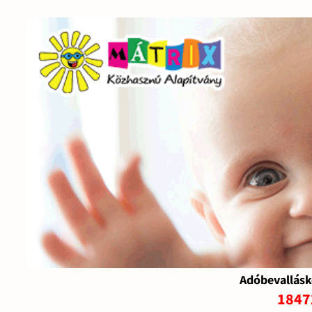
Adóbevallásk
1847