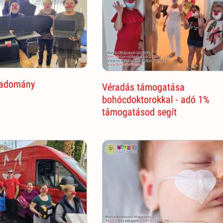
 adomány
Véradás támogatása
bohócdoktorokkal - adó 1%
támogatásod segít