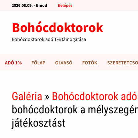
2026.08.09. - Emõd
Belépés
Bohócdoktorok
Bohócdoktorok adó 1% támogatása
ADÓ 1%
FŐLAP
OLVASÓ
FOTÓK
SZERETETCSO
Galéria
»
Bohócdoktorok adó
bohócdoktorok a mélyszegény
játékosztást