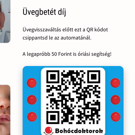
Üvegbetét díj
Üvegvisszaváltás előtt ezt a QR kódot
csippantsd le az automatánál.
A legapróbb 50 Forint is óriási segítség!