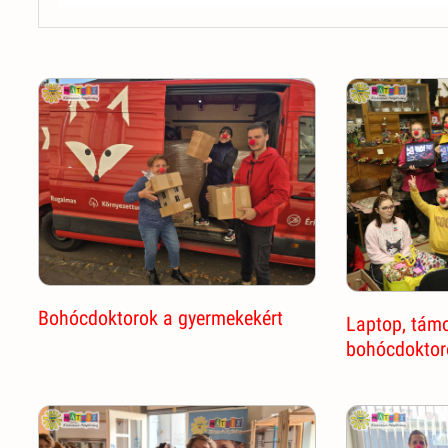
Bohócdoktorok a gyermekekért
Laptop, tám
bohócdoktor