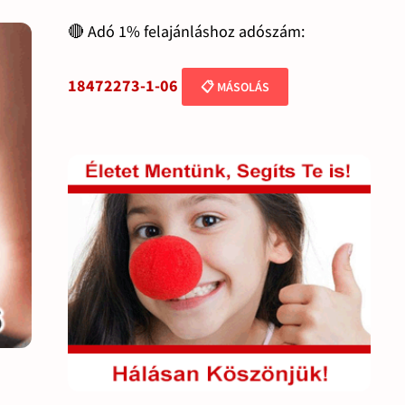
🔴 Adó 1% felajánláshoz adószám:
18472273-1-06
📋 MÁSOLÁS