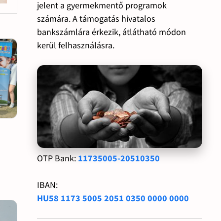
jelent a gyermekmentő programok
számára. A támogatás hivatalos
bankszámlára érkezik, átlátható módon
kerül felhasználásra.
OTP Bank:
11735005-20510350
IBAN:
HU58 1173 5005 2051 0350 0000 0000