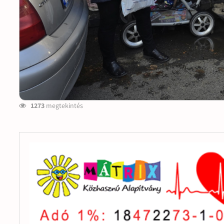
1273
megtekintés