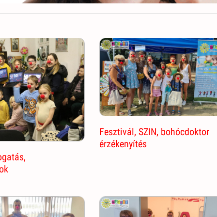
Fesztivál, SZIN, bohócdoktor
érzékenyítés
ogatás,
ok