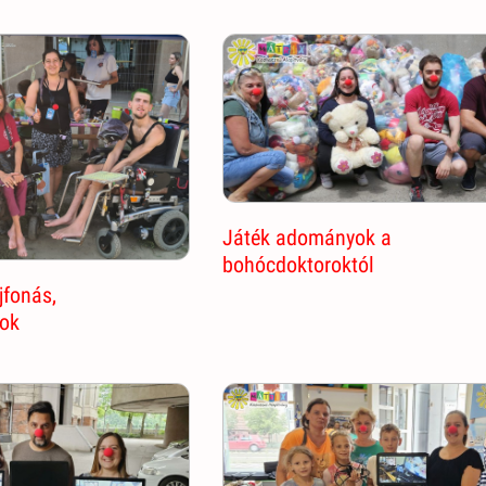
Játék adományok a
bohócdoktoroktól
jfonás,
ok