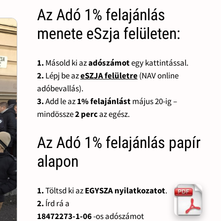
Az Adó 1% felajánlás
menete eSzja felületen:
1.
Másold ki az
adószámot
egy kattintással.
2.
Lépj be az
eSZJA felületre
(NAV online
adóbevallás).
3.
Add le az
1% felajánlást
május 20-ig –
mindössze
2 perc
az egész.
Az Adó 1% felajánlás papír
alapon
1.
Töltsd ki az
EGYSZA nyilatkozatot
.
2.
Írd rá a
18472273-1-06
-os adószámot