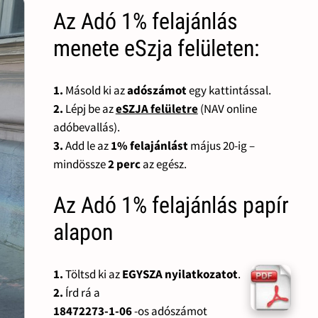
Az Adó 1% felajánlás
menete eSzja felületen:
1.
Másold ki az
adószámot
egy kattintással.
2.
Lépj be az
eSZJA felületre
(NAV online
adóbevallás).
3.
Add le az
1% felajánlást
május 20-ig –
mindössze
2 perc
az egész.
Az Adó 1% felajánlás papír
alapon
1.
Töltsd ki az
EGYSZA nyilatkozatot
.
2.
Írd rá a
18472273-1-06
-os adószámot