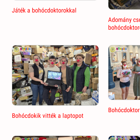
Játék a bohócdoktorokkal
Adomány cs
bohócdoktor
Bohócdoktor
Bohócdokik vitték a laptopot