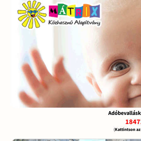
Adóbevallásk
1847
(
Kattintson a