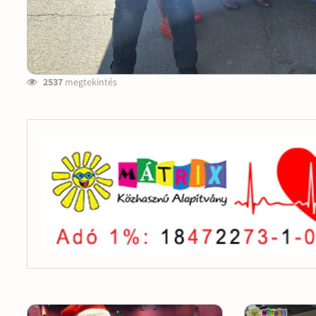
2537
megtekintés