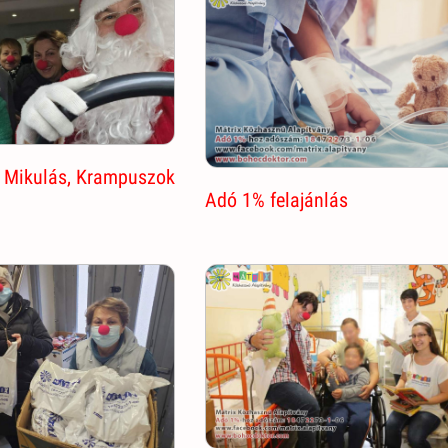
 Mikulás, Krampuszok
Adó 1% felajánlás