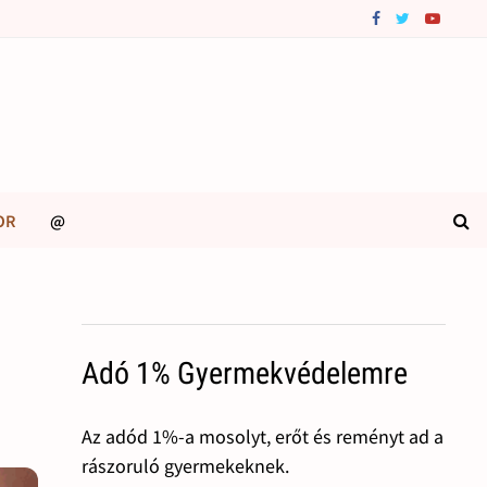
OR
@
Adó 1% Gyermekvédelemre
Az adód 1%-a mosolyt, erőt és reményt ad a
rászoruló gyermekeknek.