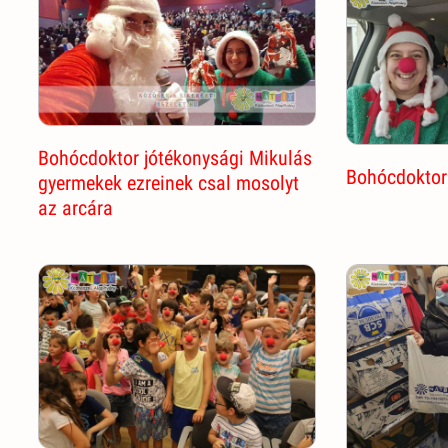
Bohócdoktor jótékonysági Mikulás
Bohócdoktor
gyermekek ezreinek csal mosolyt
az arcára