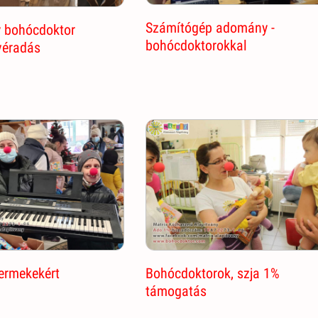
Számítógép adomány -
 bohócdoktor
bohócdoktorokkal
véradás
ermekekért
Bohócdoktorok, szja 1%
támogatás