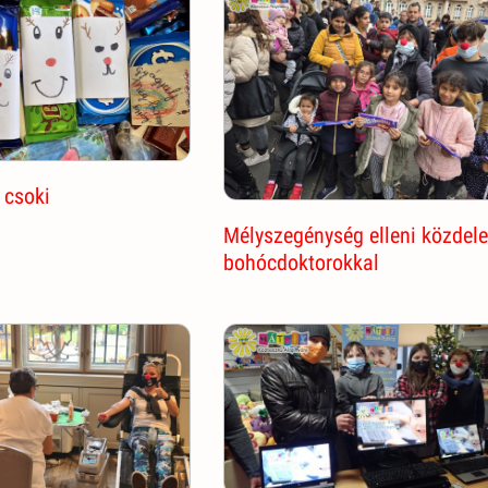
 csoki
Mélyszegénység elleni közdel
bohócdoktorokkal