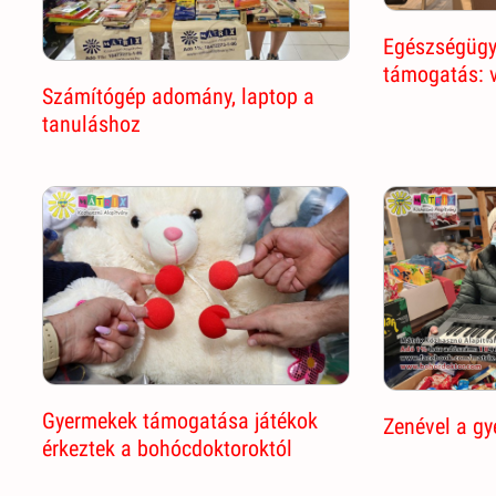
Egészségügy
támogatás: 
Számítógép adomány, laptop a
tanuláshoz
Gyermekek támogatása játékok
Zenével a gy
érkeztek a bohócdoktoroktól