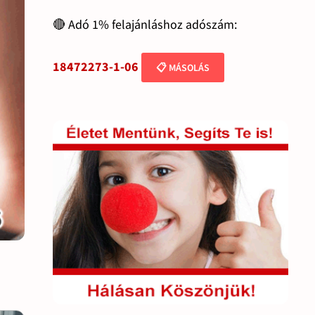
🔴 Adó 1% felajánláshoz adószám:
18472273-1-06
📋 MÁSOLÁS