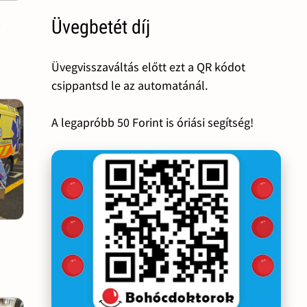
s
Üvegbetét díj
Üvegvisszaváltás előtt ezt a QR kódot
csippantsd le az automatánál.
A legapróbb 50 Forint is óriási segítség!