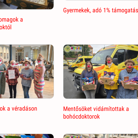
Gyermekek, adó 1% támogatá
omagok a
októl
ok a véradáson
Mentősöket vidámítottak a
bohócdoktorok