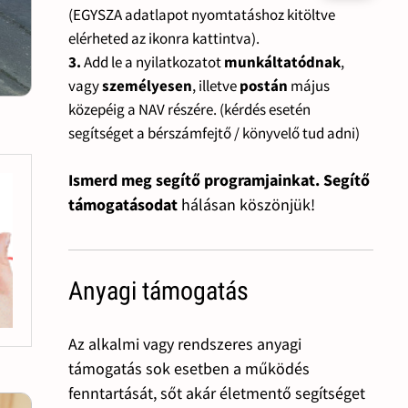
(EGYSZA adatlapot nyomtatáshoz kitöltve
elérheted az ikonra kattintva).
3.
Add le a nyilatkozatot
munkáltatódnak
,
vagy
személyesen
, illetve
postán
május
közepéig a NAV részére. (kérdés esetén
segítséget a bérszámfejtő / könyvelő tud adni)
Ismerd meg segítő programjainkat. Segítő
támogatásodat
hálásan köszönjük!
Anyagi támogatás
Az alkalmi vagy rendszeres anyagi
támogatás sok esetben a működés
fenntartását, sőt akár életmentő segítséget