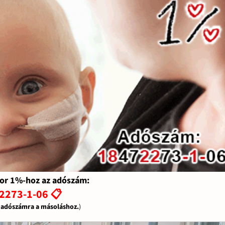
or 1%-hoz az adószám:
2273-1-06 📋
z adószámra a másoláshoz.
)