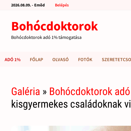
2026.08.09. - Emõd
Belépés
Bohócdoktorok
Bohócdoktorok adó 1% támogatása
ADÓ 1%
FŐLAP
OLVASÓ
FOTÓK
SZERETETCSO
Galéria
»
Bohócdoktorok adó
kisgyermekes családoknak vi