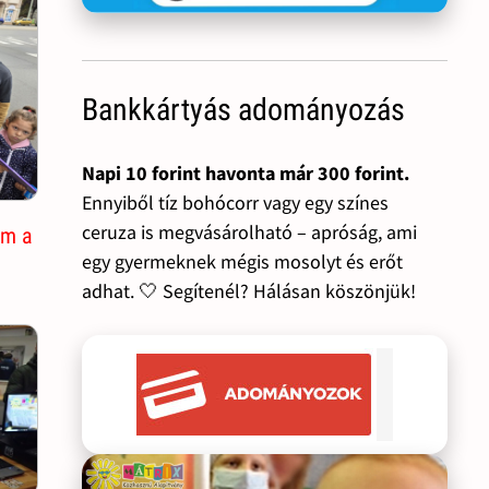
Bankkártyás adományozás
Napi 10 forint havonta már 300 forint.
Ennyiből tíz bohócorr vagy egy színes
ceruza is megvásárolható – apróság, ami
em a
egy gyermeknek mégis mosolyt és erőt
adhat. 🤍 Segítenél? Hálásan köszönjük!