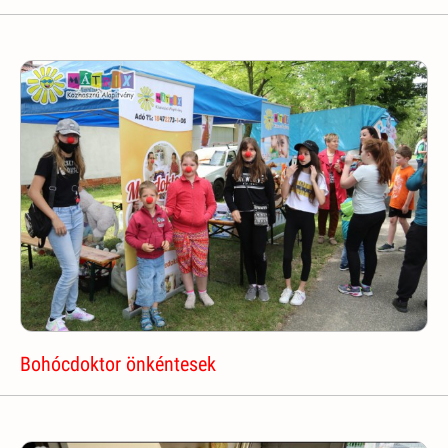
Bohócdoktor önkéntesek