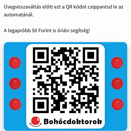
Üvegvisszaváltás előtt ezt a QR kódot csippantsd le az
automatánál.
A legapróbb 50 Forint is óriási segítség!