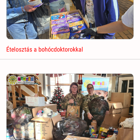
Ételosztás a bohócdoktorokkal