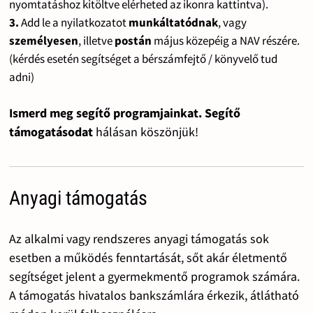
nyomtatáshoz kitöltve elérheted az ikonra kattintva).
3.
Add le a nyilatkozatot
munkáltatódnak
, vagy
személyesen
, illetve
postán
május közepéig a NAV részére.
(kérdés esetén segítséget a bérszámfejtő / könyvelő tud
adni)
Ismerd meg segítő programjainkat. Segítő
támogatásodat
hálásan köszönjük!
Anyagi támogatás
Az alkalmi vagy rendszeres anyagi támogatás sok
esetben a működés fenntartását, sőt akár életmentő
segítséget jelent a gyermekmentő programok számára.
A támogatás hivatalos bankszámlára érkezik, átlátható