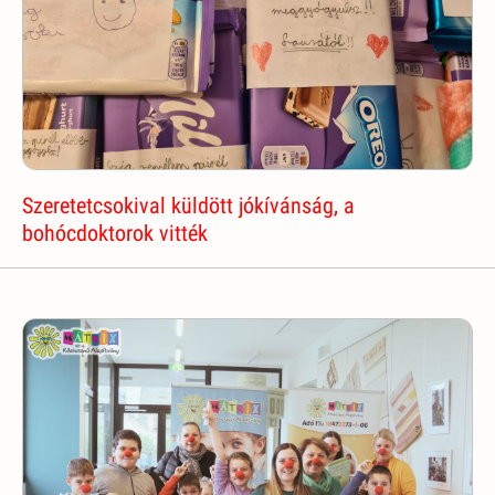
Szeretetcsokival küldött jókívánság, a
bohócdoktorok vitték