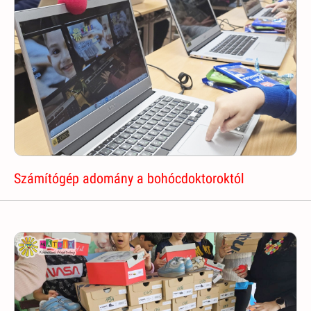
Számítógép adomány a bohócdoktoroktól