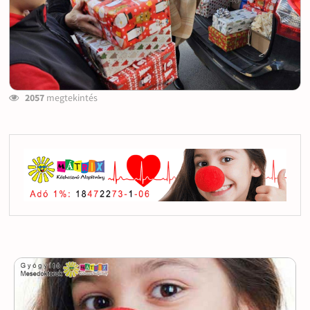
2057
megtekintés