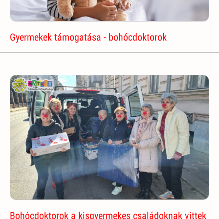
Gyermekek támogatása - bohócdoktorok
Bohócdoktorok a kisgyermekes családoknak vittek