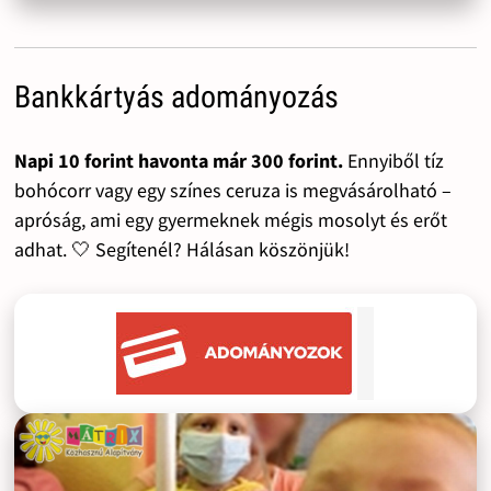
Bankkártyás adományozás
Napi 10 forint havonta már 300 forint.
Ennyiből tíz
bohócorr vagy egy színes ceruza is megvásárolható –
apróság, ami egy gyermeknek mégis mosolyt és erőt
adhat. 🤍 Segítenél? Hálásan köszönjük!