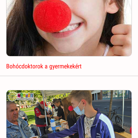
Bohócdoktorok a gyermekekért