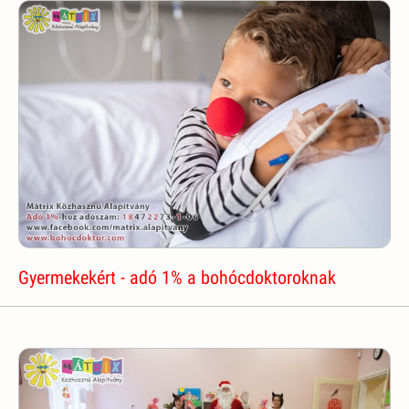
Gyermekekért - adó 1% a bohócdoktoroknak