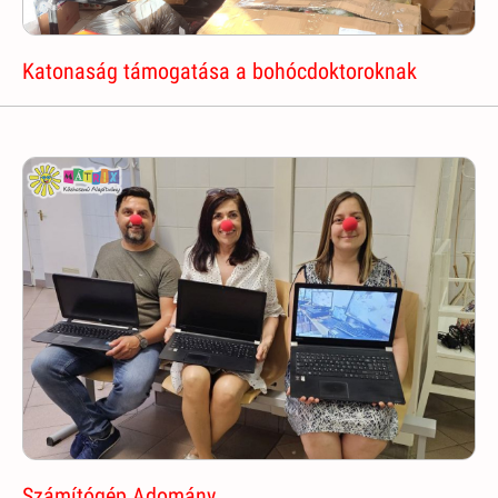
Katonaság támogatása a bohócdoktoroknak
Számítógép Adomány