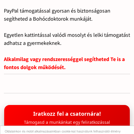
PayPal támogatással gyorsan és biztonságosan
segítheted a Bohócdoktorok munkáját.
Egyetlen kattintással valódi mosolyt és lelki támogatást
adhatsz a gyermekeknek.
Alkalmilag vagy rendszerességgel segítheted Te is a
fontos dolgok működését.
Iratkozz fel a csatornára!
Támogasd a munkánkat egy feliratkozással
Oldalainkon és mobil alkalmazásainkban cookie-kat használunk felhasználói élmény