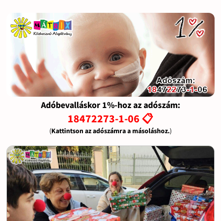
Adóbevalláskor 1%-hoz az adószám:
18472273-1-06 📋
(
Kattintson az adószámra a másoláshoz.
)