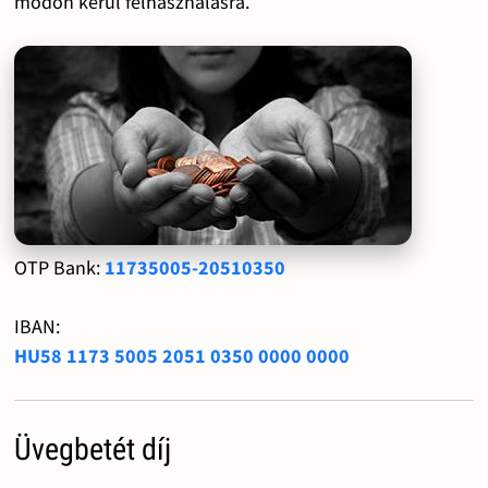
módon kerül felhasználásra.
OTP Bank:
11735005-20510350
IBAN:
HU58 1173 5005 2051 0350 0000 0000
Üvegbetét díj