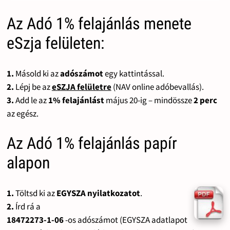
Az Adó 1% felajánlás menete
eSzja felületen:
1.
Másold ki az
adószámot
egy kattintással.
2.
Lépj be az
eSZJA felületre
(NAV online adóbevallás).
3.
Add le az
1% felajánlást
május 20-ig – mindössze
2 perc
az egész.
Az Adó 1% felajánlás papír
alapon
1.
Töltsd ki az
EGYSZA nyilatkozatot
.
2.
Írd rá a
18472273-1-06
-os adószámot (EGYSZA adatlapot