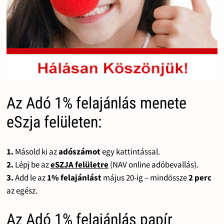
Az Adó 1% felajánlás menete
eSzja felületen:
1.
Másold ki az
adószámot
egy kattintással.
2.
Lépj be az
eSZJA felületre
(NAV online adóbevallás).
3.
Add le az
1% felajánlást
május 20-ig – mindössze
2 perc
az egész.
Az Adó 1% felajánlás papír