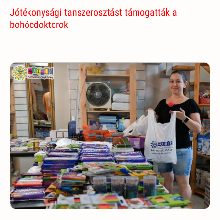
Jótékonysági tanszerosztást támogatták a
bohócdoktorok