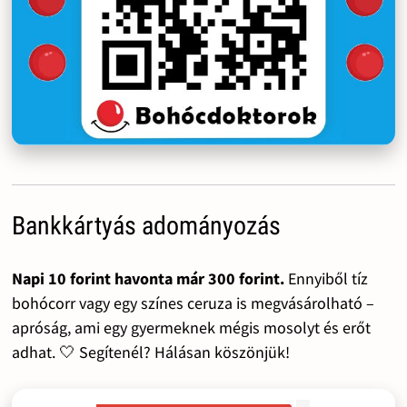
Bankkártyás adományozás
Napi 10 forint havonta már 300 forint.
Ennyiből tíz
bohócorr vagy egy színes ceruza is megvásárolható –
apróság, ami egy gyermeknek mégis mosolyt és erőt
adhat. 🤍 Segítenél? Hálásan köszönjük!