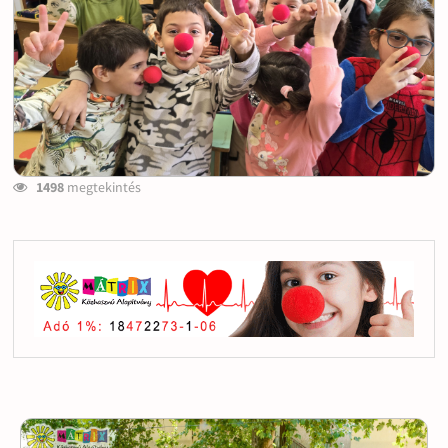
1498
megtekintés