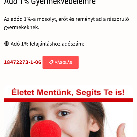
Adó 1% Gyermekvédelemre
Az adód 1%-a mosolyt, erőt és reményt ad a rászoruló
gyermekeknek.
🔴 Adó 1% felajánláshoz adószám:
18472273-1-06
📋 MÁSOLÁS