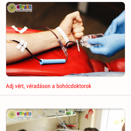
Adj vért, véradáson a bohócdoktorok