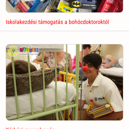
Iskolakezdési támogatás a bohócdoktoroktól