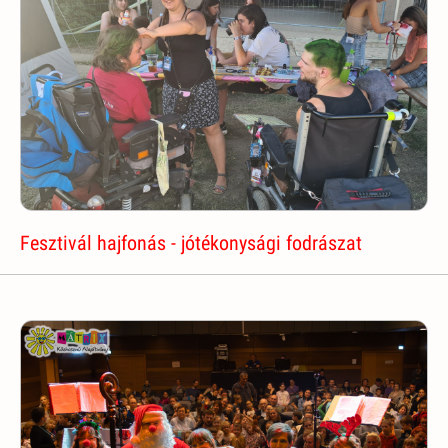
Fesztivál hajfonás - jótékonysági fodrászat