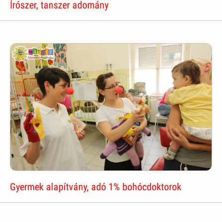
Írószer, tanszer adomány
Gyermek alapítvány, adó 1% bohócdoktorok