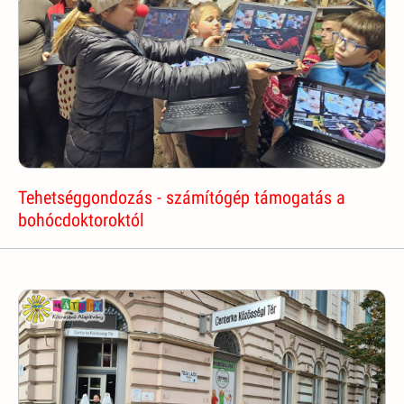
Tehetséggondozás - számítógép támogatás a
bohócdoktoroktól