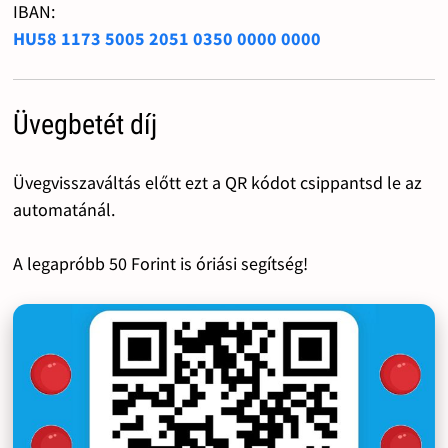
IBAN:
HU58 1173 5005 2051 0350 0000 0000
Üvegbetét díj
Üvegvisszaváltás előtt ezt a QR kódot csippantsd le az
automatánál.
A legapróbb 50 Forint is óriási segítség!