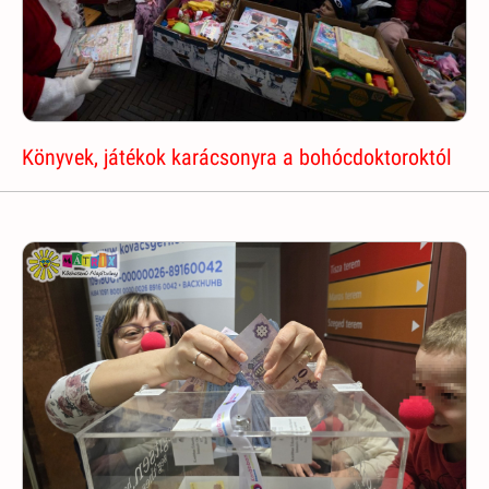
Könyvek, játékok karácsonyra a bohócdoktoroktól