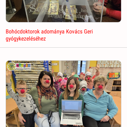
Bohócdoktorok adománya Kovács Geri
gyógykezeléséhez