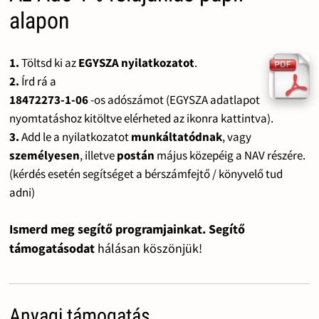
alapon
1.
Töltsd ki az
EGYSZA nyilatkozatot
.
2.
Írd rá a
18472273-1-06
-os adószámot (EGYSZA adatlapot
nyomtatáshoz kitöltve elérheted az ikonra kattintva).
3.
Add le a nyilatkozatot
munkáltatódnak
, vagy
személyesen
, illetve
postán
május közepéig a NAV részére.
(kérdés esetén segítséget a bérszámfejtő / könyvelő tud
adni)
Ismerd meg segítő programjainkat. Segítő
támogatásodat
hálásan köszönjük!
Anyagi támogatás