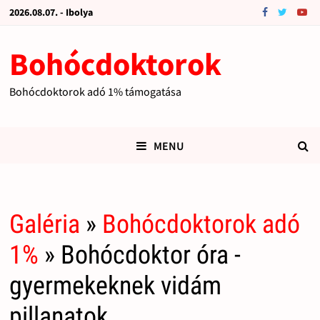
2026.08.07. - Ibolya
Bohócdoktorok
Bohócdoktorok adó 1% támogatása
MENU
Galéria
»
Bohócdoktorok adó
1%
» Bohócdoktor óra -
gyermekeknek vidám
pillanatok