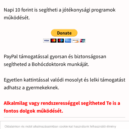
Napi 10 forint is segítheti a jótékonysági programok
működését.
PayPal támogatással gyorsan és biztonságosan
segítheted a Bohócdoktorok munkáját.
Egyetlen kattintással valódi mosolyt és lelki támogatást
adhatsz a gyermekeknek.
Alkalmilag vagy rendszerességgel segítheted Te is a
fontos dolgok működését.
Oldalainkon és mobil alkalmazásainkban cookie-kat használunk felhasználói élmény