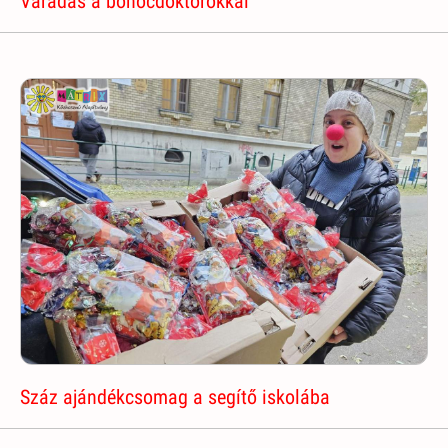
Váradás a bohócdoktorokkal
Száz ajándékcsomag a segítő iskolába