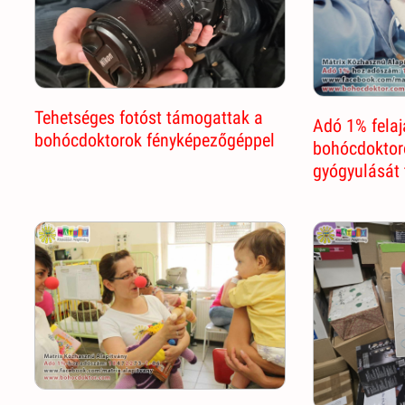
Tehetséges fotóst támogattak a
Adó 1% fela
bohócdoktorok fényképezőgéppel
bohócdoktor
gyógyulását