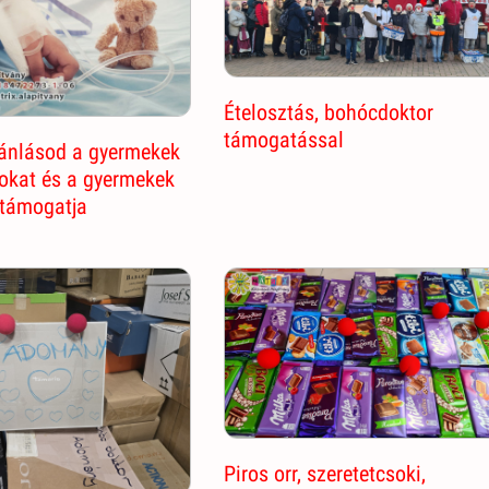
Ételosztás, bohócdoktor
támogatással
jánlásod a gyermekek
okat és a gyermekek
 támogatja
Piros orr, szeretetcsoki,