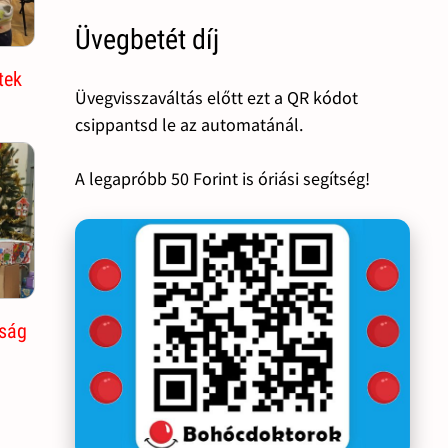
Üvegbetét díj
tek
Üvegvisszaváltás előtt ezt a QR kódot
csippantsd le az automatánál.
A legapróbb 50 Forint is óriási segítség!
yság