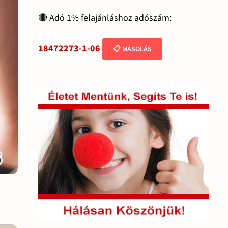
🔴 Adó 1% felajánláshoz adószám:
18472273-1-06
📋 MÁSOLÁS