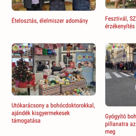
Fesztivál, S
Ételosztás, élelmiszer adomány
érzékenyítés
Utókarácsony a bohócdoktorokkal,
ajándék kisgyermekesek
Gyógyító bo
támogatása
pillanatra a
meg