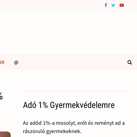
OR
@
%
Adó 1% Gyermekvédelemre
Az adód 1%-a mosolyt, erőt és reményt ad a
rászoruló gyermekeknek.