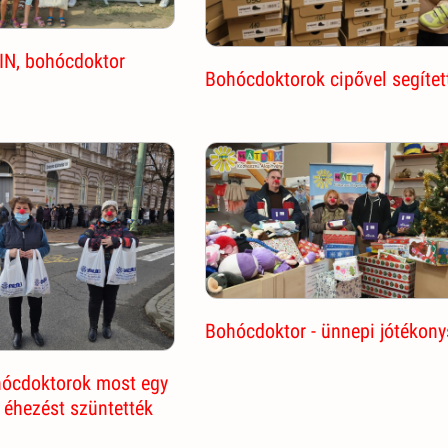
ZIN, bohócdoktor
Bohócdoktorok cipővel segítet
Bohócdoktor - ünnepi jótékon
hócdoktorok most egy
z éhezést szüntették