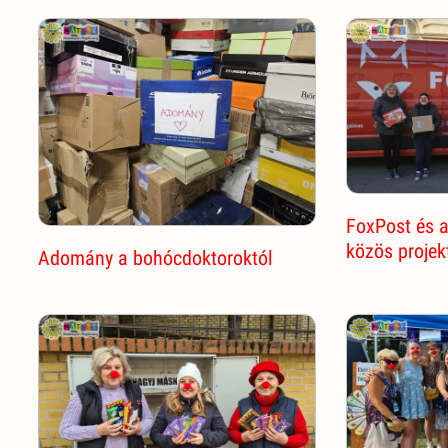
FoxPost és 
közös projek
Adomány a bohócdoktoroktól