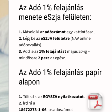
Az Adó 1% felajánlás
menete eSzja felületen:
1.
Másold ki az
adószámot
egy kattintással.
2.
Lépj be az
eSZJA felületre
(NAV online
adóbevallás).
3.
Add le az
1% felajánlást
május 20-ig –
mindössze
2 perc
az egész.
Az Adó 1% felajánlás papír
alapon
1.
Töltsd ki az
EGYSZA nyilatkozatot
.
2.
Írd rá a
18472273-1-06
-os adószámot