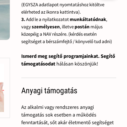
(EGYSZA adatlapot nyomtatáshoz kitöltve
elérheted az ikonra kattintva).
3.
Add le a nyilatkozatot
munkáltatódnak
,
vagy
személyesen
, illetve
postán
május
közepéig a NAV részére. (kérdés esetén
segítséget a bérszámfejtő / könyvelő tud adni)
Ismerd meg segítő programjainkat. Segítő
támogatásodat
hálásan köszönjük!
Anyagi támogatás
Az alkalmi vagy rendszeres anyagi
támogatás sok esetben a működés
fenntartását, sőt akár életmentő segítséget