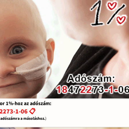
or 1%-hoz az adószám:
2273-1-06 📋
z adószámra a másoláshoz.
)