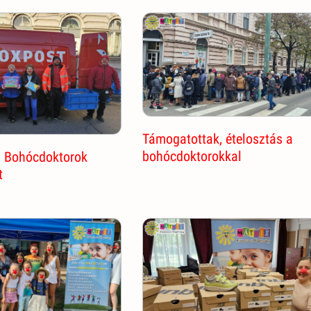
Támogatottak, ételosztás a
bohócdoktorokkal
a Bohócdoktorok
t