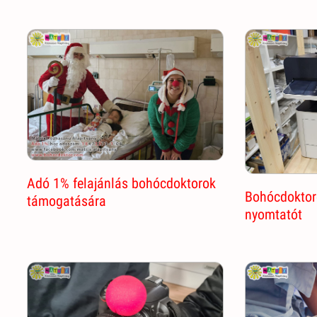
Adó 1% felajánlás bohócdoktorok
Bohócdoktoro
támogatására
nyomtatót