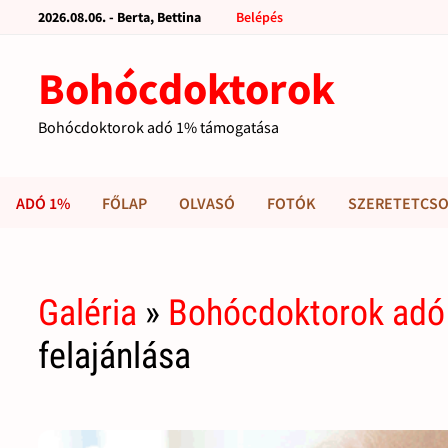
2026.08.06. - Berta, Bettina
Belépés
Bohócdoktorok
Bohócdoktorok adó 1% támogatása
ADÓ 1%
FŐLAP
OLVASÓ
FOTÓK
SZERETETCSO
Galéria
»
Bohócdoktorok adó
felajánlása