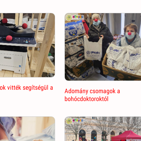
k vitték segítségül a
Adomány csomagok a
bohócdoktoroktól