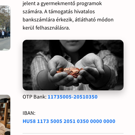
jelent a gyermekmentő programok
számára. A támogatás hivatalos
bankszámlára érkezik, átlátható módon
kerül felhasználásra.
OTP Bank:
11735005-20510350
IBAN:
HU58 1173 5005 2051 0350 0000 0000