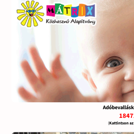
Adóbevallásk
1847
(
Kattintson a