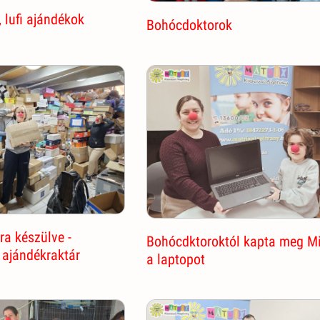
 lufi ajándékok
Bohócdoktorok
a készülve -
Bohócdktoroktól kapta meg M
 ajándékraktár
a laptopot