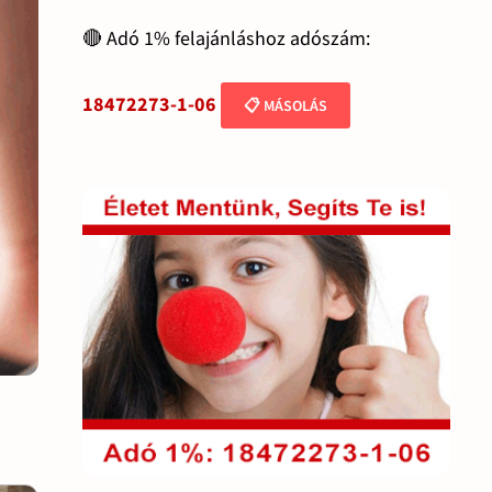
🔴 Adó 1% felajánláshoz adószám:
18472273-1-06
📋 MÁSOLÁS