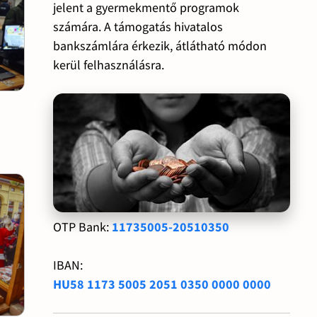
jelent a gyermekmentő programok
számára. A támogatás hivatalos
bankszámlára érkezik, átlátható módon
kerül felhasználásra.
OTP Bank:
11735005-20510350
IBAN:
HU58 1173 5005 2051 0350 0000 0000