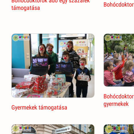
Bohócdoktorok adó egy százalék
Bohócdoktor
támogatása
Bohócdoktor
gyermekek
Gyermekek támogatása