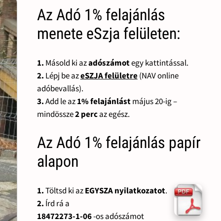
Az Adó 1% felajánlás
menete eSzja felületen:
1.
Másold ki az
adószámot
egy kattintással.
2.
Lépj be az
eSZJA felületre
(NAV online
adóbevallás).
3.
Add le az
1% felajánlást
május 20-ig –
mindössze
2 perc
az egész.
Az Adó 1% felajánlás papír
alapon
1.
Töltsd ki az
EGYSZA nyilatkozatot
.
2.
Írd rá a
18472273-1-06
-os adószámot