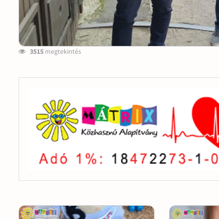
3515
megtekintés