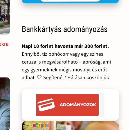
Bankkártyás adományozás
okra
Napi 10 forint havonta már 300 forint.
Ennyiből tíz bohócorr vagy egy színes
ceruza is megvásárolható – apróság, ami
egy gyermeknek mégis mosolyt és erőt
adhat. 🤍 Segítenél? Hálásan köszönjük!