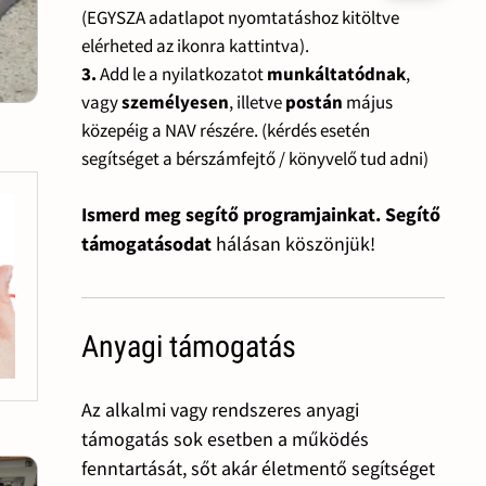
(EGYSZA adatlapot nyomtatáshoz kitöltve
elérheted az ikonra kattintva).
3.
Add le a nyilatkozatot
munkáltatódnak
,
vagy
személyesen
, illetve
postán
május
közepéig a NAV részére. (kérdés esetén
segítséget a bérszámfejtő / könyvelő tud adni)
Ismerd meg segítő programjainkat. Segítő
támogatásodat
hálásan köszönjük!
Anyagi támogatás
Az alkalmi vagy rendszeres anyagi
támogatás sok esetben a működés
fenntartását, sőt akár életmentő segítséget