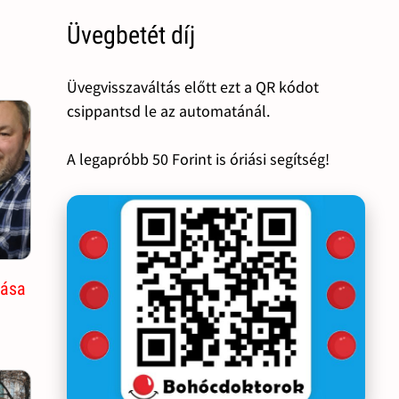
Üvegbetét díj
Üvegvisszaváltás előtt ezt a QR kódot
csippantsd le az automatánál.
A legapróbb 50 Forint is óriási segítség!
tása