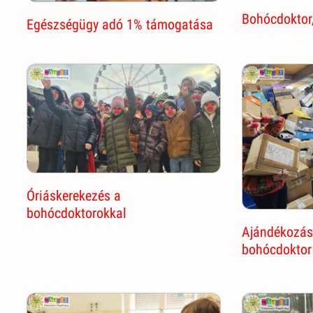
Bohócdoktor,
Egészségügy adó 1% támogatása
Óriáskerekezés a
bohócdoktorokkal
Ajándékozásr
bohócdoktor