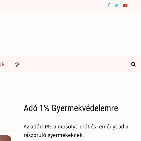
OR
@
Adó 1% Gyermekvédelemre
Az adód 1%-a mosolyt, erőt és reményt ad a
rászoruló gyermekeknek.