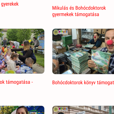
 gyerekek
Mikulás és Bohócdoktorok
gyermekek támogatása
ok támogatása -
Bohócdoktorok könyv támoga