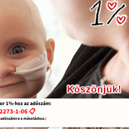
or 1%-hoz az adószám:
2273-1-06 📋
z adószámra a másoláshoz.
)