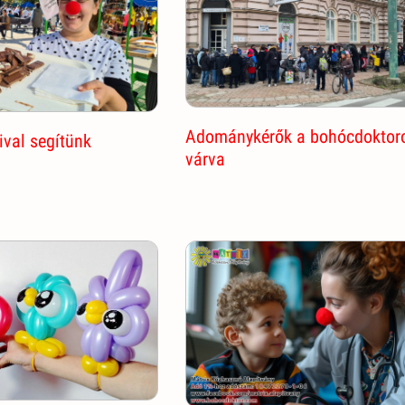
Adománykérők a bohócdoktor
ival segítünk
várva