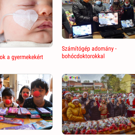
Számítógép adomány -
bohócdoktorokkal
ok a gyermekekért