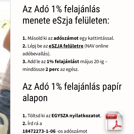
Az Adó 1% felajánlás
menete eSzja felületen:
1.
Másold ki az
adószámot
egy kattintással.
2.
Lépj be az
eSZJA felületre
(NAV online
adóbevallás).
3.
Add le az
1% felajánlást
május 20-ig –
mindössze
2 perc
az egész.
Az Adó 1% felajánlás papír
alapon
1.
Töltsd ki az
EGYSZA nyilatkozatot
.
2.
Írd rá a
18472273-1-06
-os adószámot