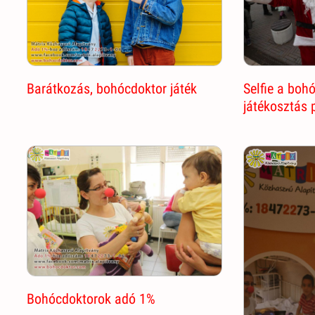
Barátkozás, bohócdoktor játék
Selfie a boh
játékosztás 
Bohócdoktorok adó 1%