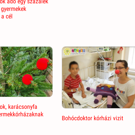
ok adó egy százalék
 gyermekek
a cél
ok, karácsonyfa
ermekkórházaknak
Bohócdoktor kórházi vizit