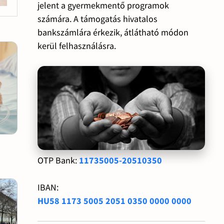
jelent a gyermekmentő programok
számára. A támogatás hivatalos
bankszámlára érkezik, átlátható módon
kerül felhasználásra.
OTP Bank:
11735005-20510350
IBAN:
HU58 1173 5005 2051 0350 0000 0000