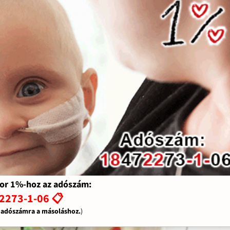
or 1%-hoz az adószám:
2273-1-06 📋
z adószámra a másoláshoz.
)