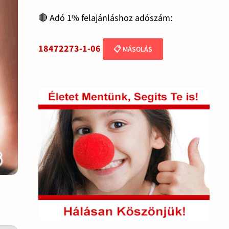
🔴 Adó 1% felajánláshoz adószám:
18472273-1-06
📋 MÁSOLÁS