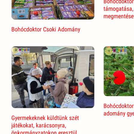
Bohócdoktor
támogatása,
megmentése 
Bohócdoktor Csoki Adomány
Bohócdoktor
adomány gy
Gyermekeknek küldtünk szét
játékokat, karácsonyra,
önkormányzatokon eresztül