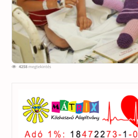
4258
megtekintés