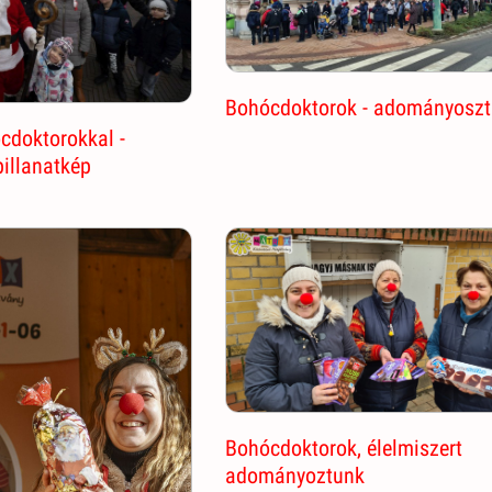
Bohócdoktorok - adományosz
ócdoktorokkal -
pillanatkép
Bohócdoktorok, élelmiszert
adományoztunk