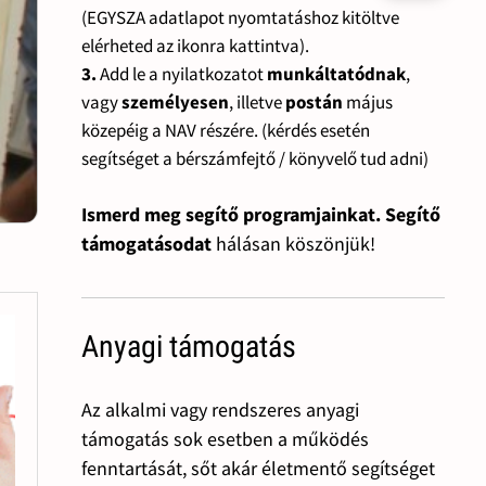
(EGYSZA adatlapot nyomtatáshoz kitöltve
elérheted az ikonra kattintva).
3.
Add le a nyilatkozatot
munkáltatódnak
,
vagy
személyesen
, illetve
postán
május
közepéig a NAV részére. (kérdés esetén
segítséget a bérszámfejtő / könyvelő tud adni)
Ismerd meg segítő programjainkat. Segítő
támogatásodat
hálásan köszönjük!
Anyagi támogatás
Az alkalmi vagy rendszeres anyagi
támogatás sok esetben a működés
fenntartását, sőt akár életmentő segítséget