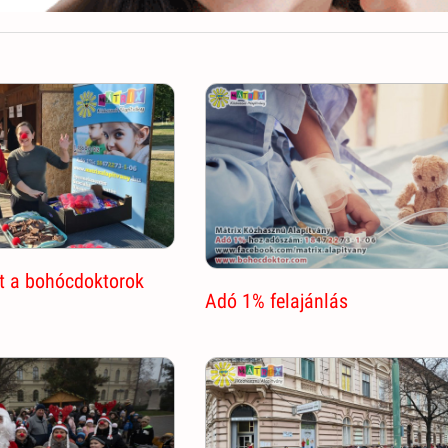
t a bohócdoktorok
Adó 1% felajánlás