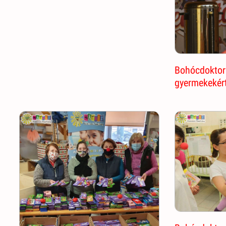
Bohócdoktor
gyermekekér