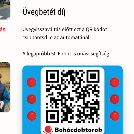
Üvegbetét díj
tás
Üvegvisszaváltás előtt ezt a QR kódot
csippantsd le az automatánál.
A legapróbb 50 Forint is óriási segítség!