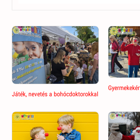
Gyermekekér
Játék, nevetés a bohócdoktorokkal