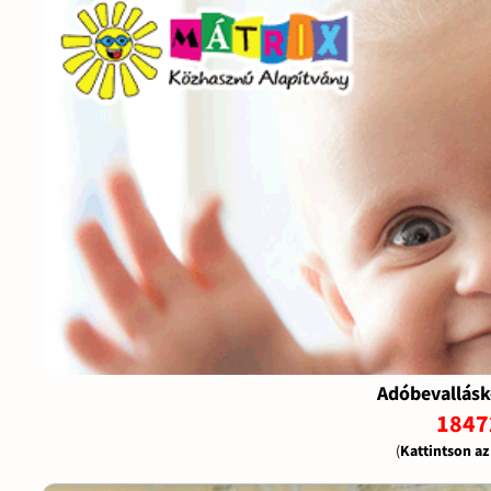
Adóbevallásk
1847
(
Kattintson a