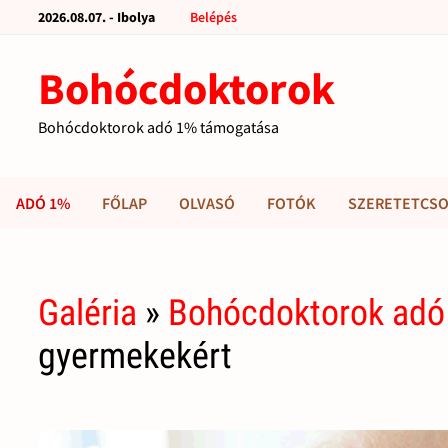
2026.08.07. - Ibolya
Belépés
Bohócdoktorok
Bohócdoktorok adó 1% támogatása
ADÓ 1%
FŐLAP
OLVASÓ
FOTÓK
SZERETETCSO
Galéria
»
Bohócdoktorok adó
gyermekekért