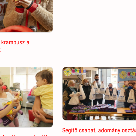
 krampusz a
t
Segítő csapat, adomány osztá