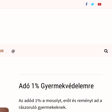
OR
@
Adó 1% Gyermekvédelemre
Az adód 1%-a mosolyt, erőt és reményt ad a
rászoruló gyermekeknek.