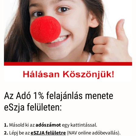
Az Adó 1% felajánlás menete
eSzja felületen:
1.
Másold ki az
adószámot
egy kattintással.
2.
Lépj be az
eSZJA felületre
(NAV online adóbevallás).