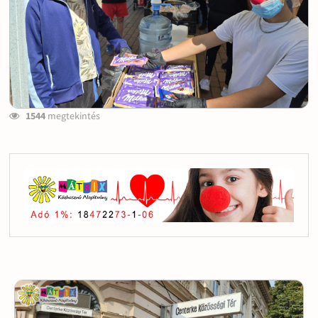
1544
megtekintés