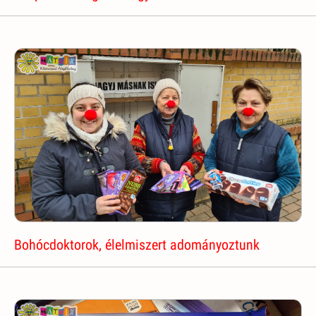
Bohócdoktorok, élelmiszert adományoztunk