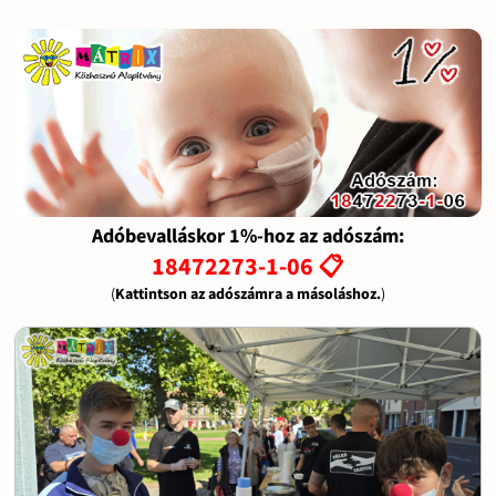
Adóbevalláskor 1%-hoz az adószám:
18472273-1-06 📋
(
Kattintson az adószámra a másoláshoz.
)