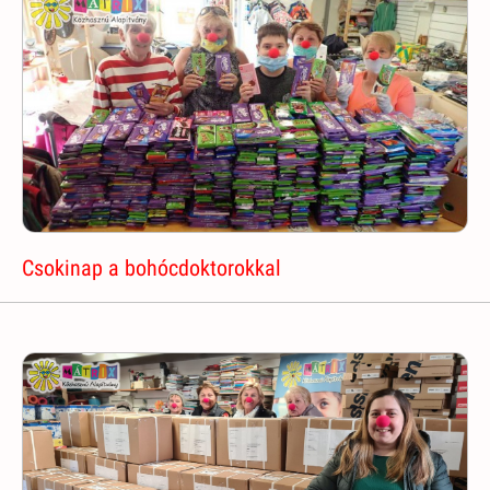
Csokinap a bohócdoktorokkal