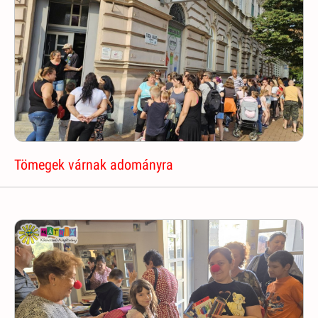
Tömegek várnak adományra