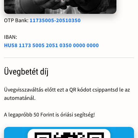
OTP Bank:
11735005-20510350
IBAN:
HU58 1173 5005 2051 0350 0000 0000
Üvegbetét díj
Üvegvisszaváltás előtt ezt a QR kódot csippantsd le az
automatánál.
A legapróbb 50 Forint is óriási segítség!