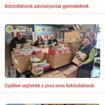
Bohócdoktorok adományoztak gyermekeknek
Cipőkkel segítettek a piros orros bohócdoktorok