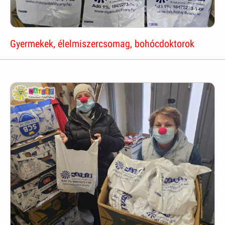
Gyermekek, élelmiszercsomag, bohócdoktorok