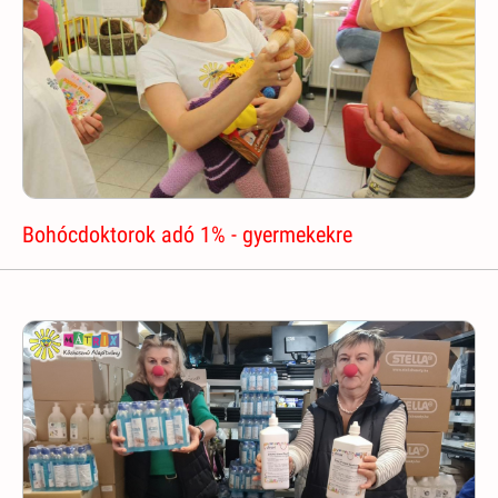
Bohócdoktorok adó 1% - gyermekekre