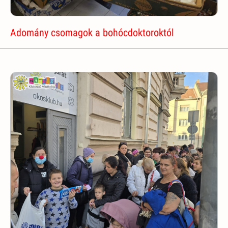
Adomány csomagok a bohócdoktoroktól