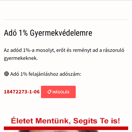
Adó 1% Gyermekvédelemre
Az adód 1%-a mosolyt, erőt és reményt ad a rászoruló
gyermekeknek.
🔴 Adó 1% felajánláshoz adószám:
18472273-1-06
📋 MÁSOLÁS