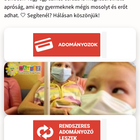
apróság, ami egy gyermeknek mégis mosolyt és erőt
adhat. 🤍 Segítenél? Hálásan köszönjük!