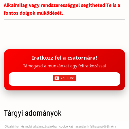
Alkalmilag vagy rendszerességgel segítheted Te is a
fontos dolgok működését.
Iratkozz fel a csatornára!
Támogasd a munkánkat egy feliratkozással
Tárgyi adományok
Oldalainkon és mobil alkalmazásainkban cookie-kat használunk felhasználói élmény