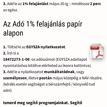
3.
Add le az
1% felajánlást
május 20-ig – mindössze
2 perc
az egész.
Az Adó 1% felajánlás papír
alapon
1.
Töltsd ki az
EGYSZA nyilatkozatot
.
2.
Írd rá a
18472273-1-06
-os adószámot (EGYSZA adatlapot
nyomtatáshoz kitöltve elérheted az ikonra kattintva).
3.
Add le a nyilatkozatot
munkáltatódnak
, vagy
személyesen
, illetve
postán
május közepéig a NAV részére.
(kérdés esetén segítséget a bérszámfejtő / könyvelő tud
adni)
Ismerd meg segítő programjainkat. Segítő