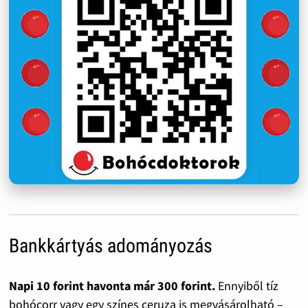
Bankkártyás adományozás
Napi 10 forint havonta már 300 forint.
Ennyiből tíz
bohócorr vagy egy színes ceruza is megvásárolható –