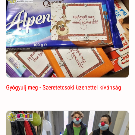
Gyógyulj meg - Szeretetcsoki üzenettel kívánság