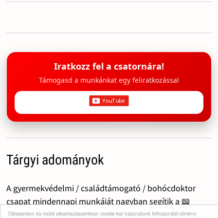
Iratkozz fel a csatornára!
Támogasd a munkánkat egy feliratkozással
Tárgyi adományok
A gyermekvédelmi / családtámogató / bohócdoktor
csapat mindennapi munkáját nagyban segítik a 📖
mesekönyvek, 🧸 játékok, foglalkoztató ✍️📒 füzetek,
Oldalainkon és mobil alkalmazásainkban cookie-kat használunk felhasználói élmény