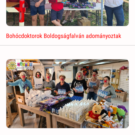
Bohócdoktorok Boldogságfalván adományoztak