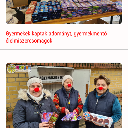
Gyermekek kaptak adományt, gyermekmentő
élelmiszercsomagok