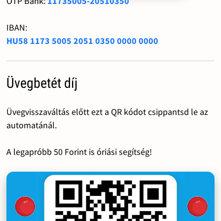
OTP Bank:
11735005-20510350
IBAN:
HU58 1173 5005 2051 0350 0000 0000
Üvegbetét díj
Üvegvisszaváltás előtt ezt a QR kódot csippantsd le az
automatánál.
A legapróbb 50 Forint is óriási segítség!