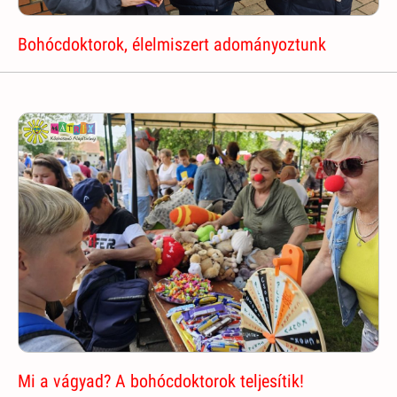
Bohócdoktorok, élelmiszert adományoztunk
Mi a vágyad? A bohócdoktorok teljesítik!