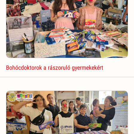
Bohócdoktorok a rászoruló gyermekekért