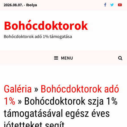
2026.08.07. - Ibolya
Bohócdoktorok
Bohócdoktorok adó 1% támogatása
MENU
Galéria
»
Bohócdoktorok adó
1%
» Bohócdoktorok szja 1%
támogatásával egész éves
jótetteket segít