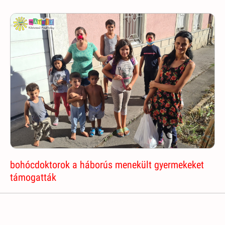
bohócdoktorok a háborús menekült gyermekeket
támogatták