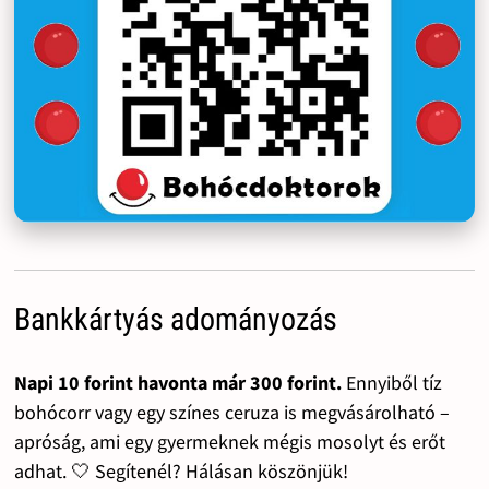
Bankkártyás adományozás
Napi 10 forint havonta már 300 forint.
Ennyiből tíz
bohócorr vagy egy színes ceruza is megvásárolható –
apróság, ami egy gyermeknek mégis mosolyt és erőt
adhat. 🤍 Segítenél? Hálásan köszönjük!