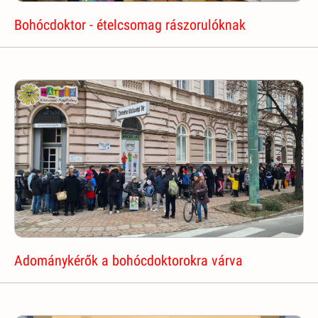
Bohócdoktor - ételcsomag rászorulóknak
Adománykérők a bohócdoktorokra várva