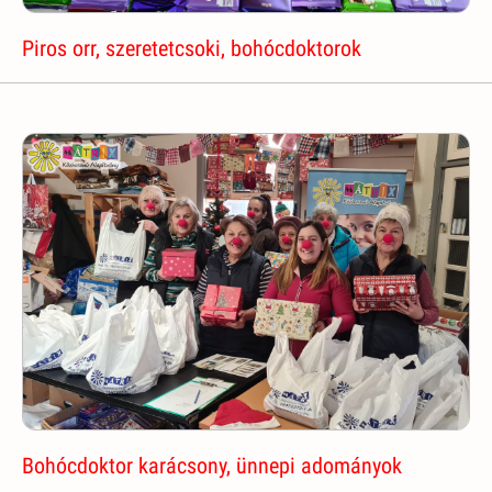
Piros orr, szeretetcsoki, bohócdoktorok
Bohócdoktor karácsony, ünnepi adományok