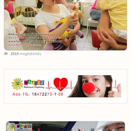
2515
megtekintés