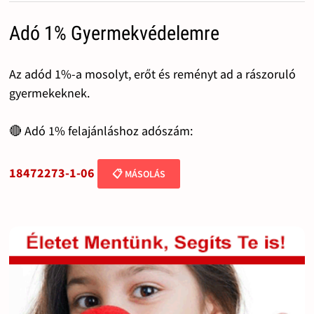
Adó 1% Gyermekvédelemre
Az adód 1%-a mosolyt, erőt és reményt ad a rászoruló
gyermekeknek.
🔴 Adó 1% felajánláshoz adószám:
18472273-1-06
📋 MÁSOLÁS