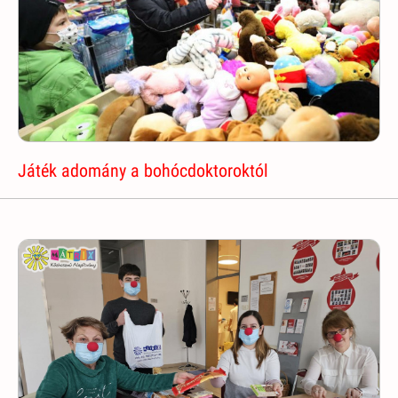
Játék adomány a bohócdoktoroktól