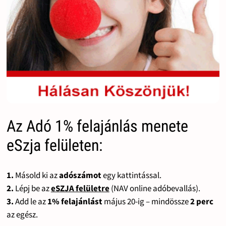
Az Adó 1% felajánlás menete
eSzja felületen:
1.
Másold ki az
adószámot
egy kattintással.
2.
Lépj be az
eSZJA felületre
(NAV online adóbevallás).
3.
Add le az
1% felajánlást
május 20-ig – mindössze
2 perc
az egész.