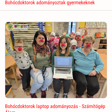
Bohócdoktorok adományoztak gyermekeknek
Bohócdoktorok laptop adományozás - Számítógép