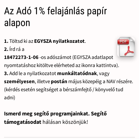
Az Adó 1% felajánlás papír
alapon
1.
Töltsd ki az
EGYSZA nyilatkozatot
.
2.
Írd rá a
18472273-1-06
-os adószámot (EGYSZA adatlapot
nyomtatáshoz kitöltve elérheted az ikonra kattintva).
3.
Add le a nyilatkozatot
munkáltatódnak
, vagy
személyesen
, illetve
postán
május közepéig a NAV részére.
(kérdés esetén segítséget a bérszámfejtő / könyvelő tud
adni)
Ismerd meg segítő programjainkat. Segítő
támogatásodat
hálásan köszönjük!