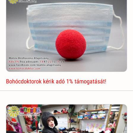
Bohócdoktorok kérik adó 1% támogatását!