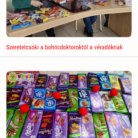
Szeretetcsoki a bohócdoktoroktól a véradóknak