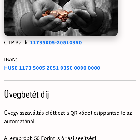
OTP Bank:
11735005-20510350
IBAN:
HU58 1173 5005 2051 0350 0000 0000
Üvegbetét díj
Üvegvisszaváltás előtt ezt a QR kódot csippantsd le az
automatánál.
A legapróbb 50 Forint is óriási segítség!