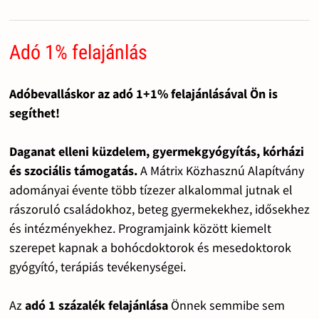
Adó 1% felajánlás
Adóbevalláskor az adó 1+1% felajánlásával Ön is
segíthet!
Daganat elleni küzdelem, gyermekgyógyítás, kórházi
és szociális támogatás.
A Mátrix Közhasznú Alapítvány
adományai évente több tízezer alkalommal jutnak el
rászoruló családokhoz, beteg gyermekekhez, idősekhez
és intézményekhez. Programjaink között kiemelt
szerepet kapnak a bohócdoktorok és mesedoktorok
gyógyító, terápiás tevékenységei.
Az
adó 1 százalék felajánlása
Önnek semmibe sem