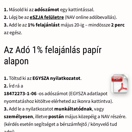
1.
Másold ki az
adószámot
egy kattintással.
2.
Lépj be az
eSZJA felületre
(NAV online adóbevallás).
3.
Add le az
1% felajánlást
május 20-ig – mindössze
2 perc
az egész.
Az Adó 1% felajánlás papír
alapon
1.
Töltsd ki az
EGYSZA nyilatkozatot
.
2.
Írd rá a
18472273-1-06
-os adószámot (EGYSZA adatlapot
nyomtatáshoz kitöltve elérheted az ikonra kattintva).
3.
Add le a nyilatkozatot
munkáltatódnak
, vagy
személyesen
, illetve
postán
május közepéig a NAV részére.
(kérdés esetén segítséget a bérszámfejtő / könyvelő tud
adni)