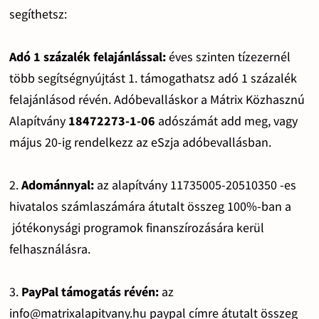
segíthetsz:
Adó 1 százalék felajánlással:
éves szinten tízezernél
több segítségnyújtást 1. támogathatsz adó 1 százalék
felajánlásod révén. Adóbevalláskor a Mátrix Közhasznú
Alapítvány
18472273-1-06
adószámát add meg, vagy
május 20-ig rendelkezz az eSzja adóbevallásban.
2.
Adománnyal:
az alapítvány 11735005-20510350 -es
hivatalos számlaszámára átutalt összeg 100%-ban a
jótékonysági programok finanszírozására kerül
felhasználásra.
3.
PayPal támogatás révén:
az
info@matrixalapitvany.hu paypal címre átutalt összeg