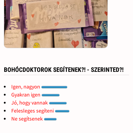
BOHÓCDOKTOROK SEGÍTENEK?! - SZERINTED?!
Igen, nagyon
Gyakran igen
Jó, hogy vannak
Felesleges segíteni
Ne segítsenek