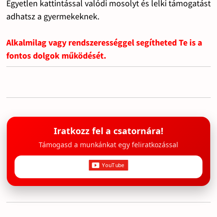
Egyetlen kattintással valódi mosolyt és lelki támogatást
adhatsz a gyermekeknek.
Alkalmilag vagy rendszerességgel segítheted Te is a
fontos dolgok működését.
Iratkozz fel a csatornára!
Támogasd a munkánkat egy feliratkozással