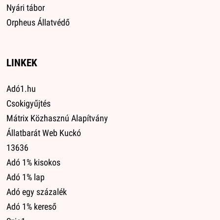
Nyári tábor
Orpheus Állatvédő
LINKEK
Adó1.hu
Csokigyűjtés
Mátrix Közhasznú Alapítvány
Állatbarát Web Kuckó
13636
Adó 1% kisokos
Adó 1% lap
Adó egy százalék
Adó 1% kereső