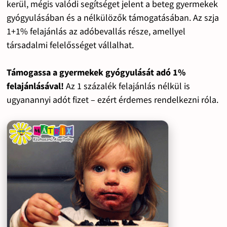
kerül, mégis valódi segítséget jelent a beteg gyermekek
gyógyulásában és a nélkülözők támogatásában. Az szja
1+1% felajánlás az adóbevallás része, amellyel
társadalmi felelősséget vállalhat.
Támogassa a gyermekek gyógyulását adó 1%
felajánlásával!
Az 1 százalék felajánlás nélkül is
ugyanannyi adót fizet – ezért érdemes rendelkezni róla.