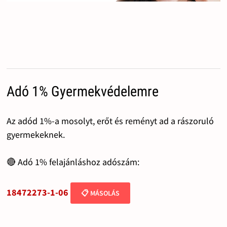
Adó 1% Gyermekvédelemre
Az adód 1%-a mosolyt, erőt és reményt ad a rászoruló
gyermekeknek.
🔴 Adó 1% felajánláshoz adószám:
18472273-1-06
📋 MÁSOLÁS