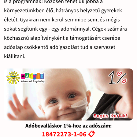
is a programnak! Közösen tehetjük jobbá a
környezetünkben élő, hátrányos helyzetű gyerekek
életét. Gyakran nem kerül semmibe sem, és mégis
sokat segítünk egy - egy adománnyal. Cégek számára
közhasznú alapítványként a támogatásért cserébe
adóalap csökkentő adóigazolást tud a szervezet
kiállítani.
Adóbevalláskor 1%-hoz az adószám:
18472273-1-06 📋