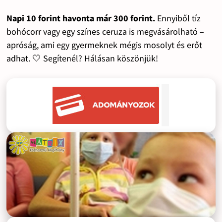
Napi 10 forint havonta már 300 forint.
Ennyiből tíz
bohócorr vagy egy színes ceruza is megvásárolható –
apróság, ami egy gyermeknek mégis mosolyt és erőt
adhat. 🤍 Segítenél? Hálásan köszönjük!