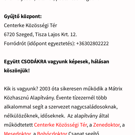
Gyűjtő központ:
Centerke Közösségi Tér
6720 Szeged, Tisza Lajos Krt. 12.
Forródrót (időpont egyeztetés): +36302802222
Együtt CSODÁKRA vagyunk képesek, hálásan
köszönjük!
Kik is vagyunk? 2003 óta sikeresen működik a Mátrix
Közhasznú Alapítvány. Évente tízezernél több
alkalommal segít a szervezet nagycsaládosoknak,
nélkülözőknek, időseknek. Az alapítvány által
működtetett
Centerke Közösségi Tér
, a
Zenedoktor
, a
Mesedoktor
, a
Bohócdoktor
Csapat segítő