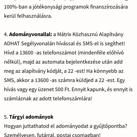
100%-ban a jótékonysági programok finanszírozására
kerül felhasználásra.
4.
Adományvonallal:
a Mátrix Közhasznú Alapítvány
ADHAT Segélyvonalán hívással és SMS-el is segíthet!
Hívd a 13600 -as telefonszámot (mindenféle előhívó
nélkül), majd az automata bejelentkezése után add
meg az alapítvány kódját, a 22 -est! Ha könnyebb az
SMS, akkor a 13600 -as számra küldjed a 22 -est. Egy
hívás vagy egy üzenet 500 Ft. Ennyit kapunk, és ennyit is
számláznak az adott telefonszámlára!
5.
Tárgyi adományok
Hogyan juttathatod el adományodat a gyűjtőpontba?
Személyesen, futárral, postai csomagban!