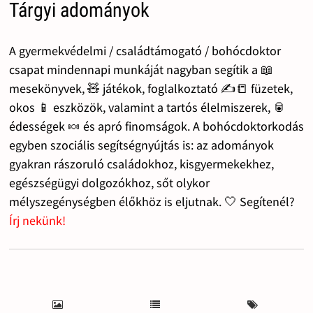
Tárgyi adományok
A gyermekvédelmi / családtámogató / bohócdoktor
csapat mindennapi munkáját nagyban segítik a 📖
mesekönyvek, 🧸 játékok, foglalkoztató ✍️📒 füzetek,
okos 📱 eszközök, valamint a tartós élelmiszerek, 🥫
édességek 🍬 és apró finomságok. A bohócdoktorkodás
egyben szociális segítségnyújtás is: az adományok
gyakran rászoruló családokhoz, kisgyermekekhez,
egészségügyi dolgozókhoz, sőt olykor
mélyszegénységben élőkhöz is eljutnak. 🤍 Segítenél?
Írj nekünk!