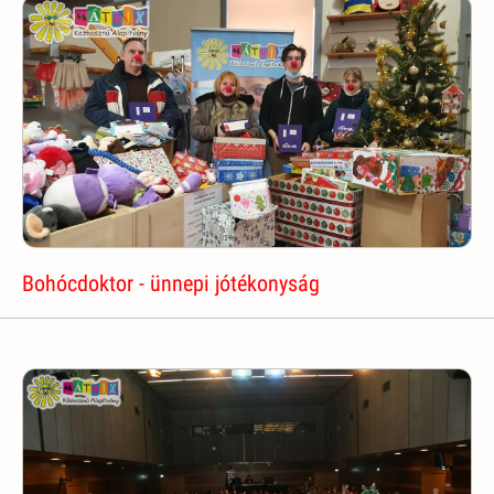
Bohócdoktor - ünnepi jótékonyság