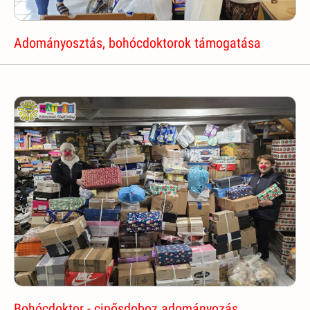
Adományosztás, bohócdoktorok támogatása
Bohócdoktor - cipősdoboz adományozás