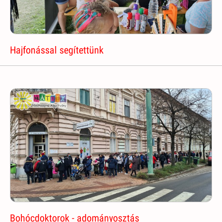
Hajfonással segítettünk
Bohócdoktorok - adományosztás