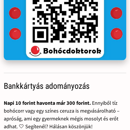
Bankkártyás adományozás
Napi 10 forint havonta már 300 forint.
Ennyiből tíz
bohócorr vagy egy színes ceruza is megvásárolható –
apróság, ami egy gyermeknek mégis mosolyt és erőt
adhat. 🤍 Segítenél? Hálásan köszönjük!