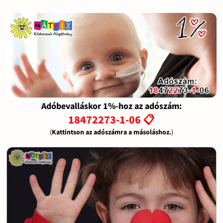
Adóbevalláskor 1%-hoz az adószám:
18472273-1-06 📋
(
Kattintson az adószámra a másoláshoz.
)