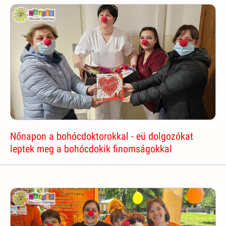
Nőnapon a bohócdoktorokkal - eü dolgozókat
leptek meg a bohócdokik finomságokkal