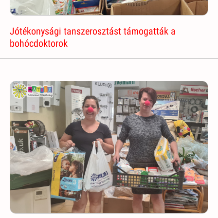
Jótékonysági tanszerosztást támogatták a
bohócdoktorok