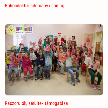
Bohócdoktor adomány csomag
Rászorulók, sérültek támogatása