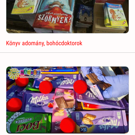
Könyv adomány, bohócdoktorok