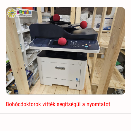
Bohócdoktorok vitték segítségül a nyomtatót