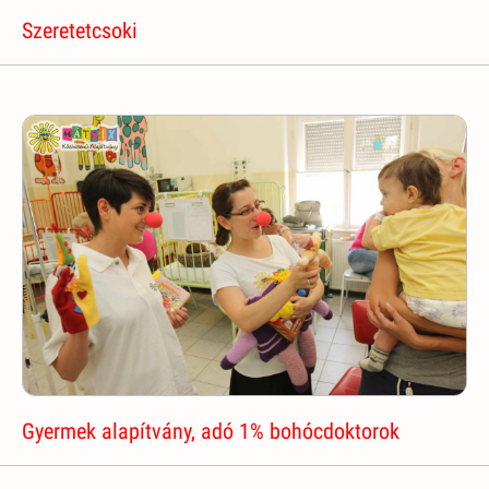
Szeretetcsoki
Gyermek alapítvány, adó 1% bohócdoktorok