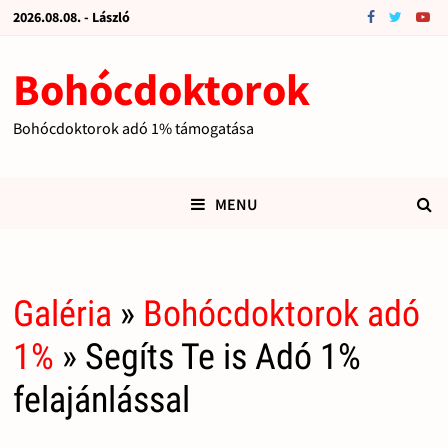
2026.08.08. - László
Bohócdoktorok
Bohócdoktorok adó 1% támogatása
MENU
Galéria
»
Bohócdoktorok adó
1%
» Segíts Te is Adó 1%
felajánlással