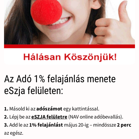
Az Adó 1% felajánlás menete
eSzja felületen:
1.
Másold ki az
adószámot
egy kattintással.
2.
Lépj be az
eSZJA felületre
(NAV online adóbevallás).
3.
Add le az
1% felajánlást
május 20-ig – mindössze
2 perc
az egész.