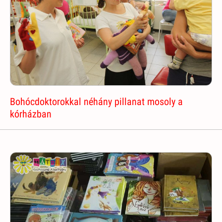
Bohócdoktorokkal néhány pillanat mosoly a
kórházban