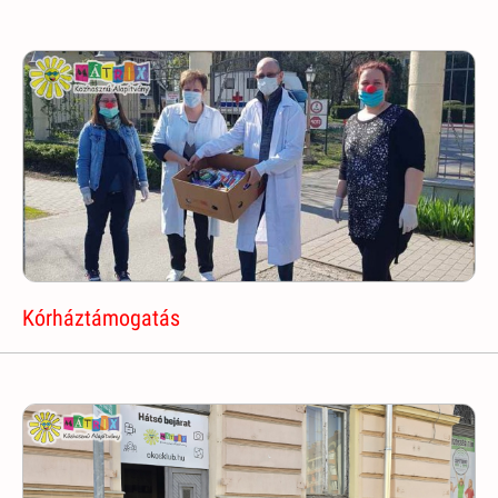
Kórháztámogatás