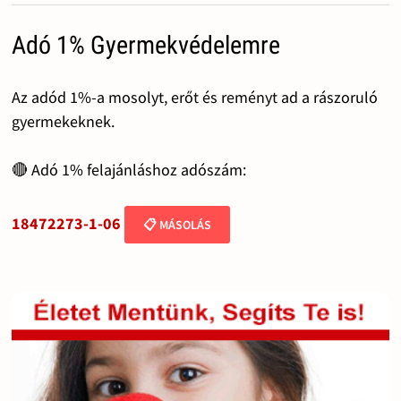
Adó 1% Gyermekvédelemre
Az adód 1%-a mosolyt, erőt és reményt ad a rászoruló
gyermekeknek.
🔴 Adó 1% felajánláshoz adószám:
18472273-1-06
📋 MÁSOLÁS