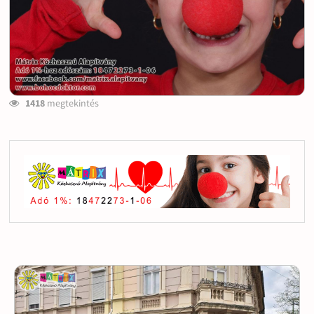
1418
megtekintés