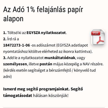
Az Adó 1% felajánlás papír
alapon
1.
Töltsd ki az
EGYSZA nyilatkozatot
.
2.
Írd rá a
18472273-1-06
-os adószámot (EGYSZA adatlapot
nyomtatáshoz kitöltve elérheted az ikonra kattintva).
3.
Add le a nyilatkozatot
munkáltatódnak
, vagy
személyesen
, illetve
postán
május közepéig a NAV részére.
(kérdés esetén segítséget a bérszámfejtő / könyvelő tud
adni)
Ismerd meg segítő programjainkat. Segítő
támogatásodat
hálásan köszönjük!