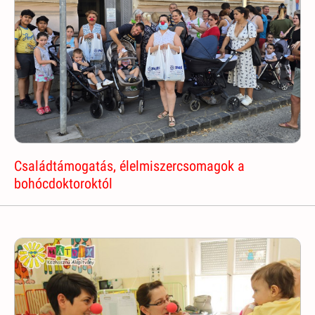
Családtámogatás, élelmiszercsomagok a
bohócdoktoroktól