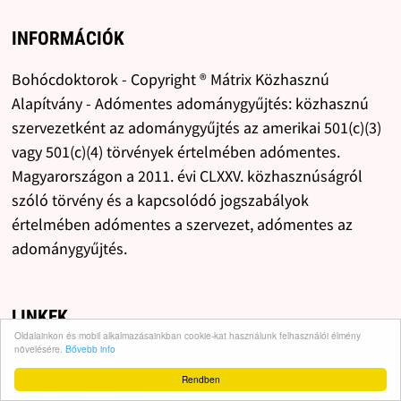
INFORMÁCIÓK
Bohócdoktorok - Copyright ® Mátrix Közhasznú
Alapítvány - Adómentes adománygyűjtés: közhasznú
szervezetként az adománygyűjtés az amerikai 501(c)(3)
vagy 501(c)(4) törvények értelmében adómentes.
Magyarországon a 2011. évi CLXXV. közhasznúságról
szóló törvény és a kapcsolódó jogszabályok
értelmében adómentes a szervezet, adómentes az
adománygyűjtés.
LINKEK
Oldalainkon és mobil alkalmazásainkban cookie-kat használunk felhasználói élmény
növelésére.
Bővebb info
Sterilszoba
Rendben
Bohócdoktor adó 1%