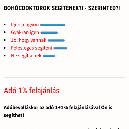
BOHÓCDOKTOROK SEGÍTENEK?! - SZERINTED?!
Igen, nagyon
Gyakran igen
Jó, hogy vannak
Felesleges segíteni
Ne segítsenek
Adó 1% felajánlás
Adóbevalláskor az adó 1+1% felajánlásával Ön is
segíthet!