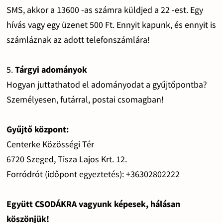
SMS, akkor a 13600 -as számra küldjed a 22 -est. Egy
hívás vagy egy üzenet 500 Ft. Ennyit kapunk, és ennyit is
számláznak az adott telefonszámlára!
5.
Tárgyi adományok
Hogyan juttathatod el adományodat a gyűjtőpontba?
Személyesen, futárral, postai csomagban!
Gyűjtő központ:
Centerke Közösségi Tér
6720 Szeged, Tisza Lajos Krt. 12.
Forródrót (időpont egyeztetés): +36302802222
Együtt CSODÁKRA vagyunk képesek, hálásan
köszönjük!