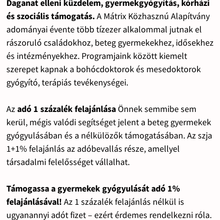
Daganat elleni küzdelem, gyermekgyógyítás, kórházi
és szociális támogatás.
A Mátrix Közhasznú Alapítvány
adományai évente több tízezer alkalommal jutnak el
rászoruló családokhoz, beteg gyermekekhez, idősekhez
és intézményekhez. Programjaink között kiemelt
szerepet kapnak a bohócdoktorok és mesedoktorok
gyógyító, terápiás tevékenységei.
Az
adó 1 százalék felajánlása
Önnek semmibe sem
kerül, mégis valódi segítséget jelent a beteg gyermekek
gyógyulásában és a nélkülözők támogatásában. Az szja
1+1% felajánlás az adóbevallás része, amellyel
társadalmi felelősséget vállalhat.
Támogassa a gyermekek gyógyulását adó 1%
felajánlásával!
Az 1 százalék felajánlás nélkül is
ugyanannyi adót fizet – ezért érdemes rendelkezni róla.