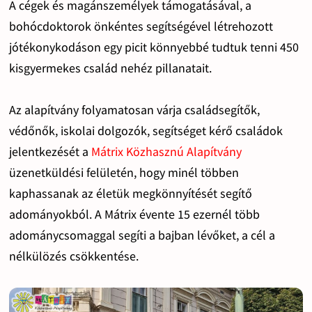
A cégek és magánszemélyek támogatásával, a
bohócdoktorok önkéntes segítségével létrehozott
jótékonykodáson egy picit könnyebbé tudtuk tenni 450
kisgyermekes család nehéz pillanatait.
Az alapítvány folyamatosan várja családsegítők,
védőnők, iskolai dolgozók, segítséget kérő családok
jelentkezését a
Mátrix Közhasznú Alapítvány
üzenetküldési felületén, hogy minél többen
kaphassanak az életük megkönnyítését segítő
adományokból. A Mátrix évente 15 ezernél több
adománycsomaggal segíti a bajban lévőket, a cél a
nélkülözés csökkentése.