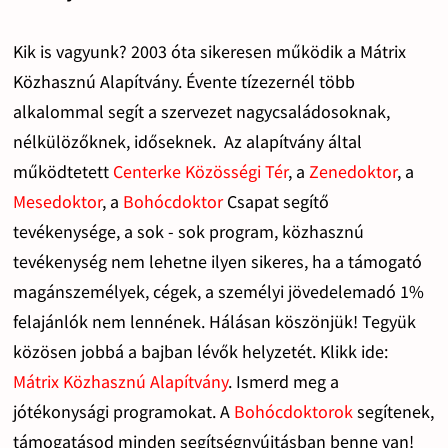
Kik is vagyunk? 2003 óta sikeresen működik a Mátrix
Közhasznú Alapítvány. Évente tízezernél több
alkalommal segít a szervezet nagycsaládosoknak,
nélkülözőknek, időseknek. Az alapítvány által
működtetett
Centerke Közösségi Tér
, a
Zenedoktor
, a
Mesedoktor
, a
Bohócdoktor
Csapat segítő
tevékenysége, a sok - sok program, közhasznú
tevékenység nem lehetne ilyen sikeres, ha a támogató
magánszemélyek, cégek, a személyi jövedelemadó 1%
felajánlók nem lennének. Hálásan köszönjük! Tegyük
közösen jobbá a bajban lévők helyzetét. Klikk ide:
Mátrix Közhasznú Alapítvány
. Ismerd meg a
jótékonysági programokat. A
Bohócdoktorok
segítenek,
támogatásod minden segítségnyújtásban benne van!