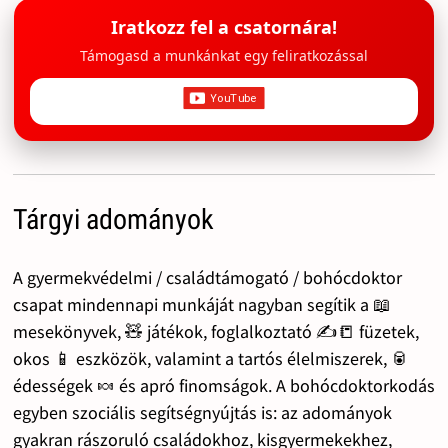
Iratkozz fel a csatornára!
Támogasd a munkánkat egy feliratkozással
Tárgyi adományok
A gyermekvédelmi / családtámogató / bohócdoktor
csapat mindennapi munkáját nagyban segítik a 📖
mesekönyvek, 🧸 játékok, foglalkoztató ✍️📒 füzetek,
okos 📱 eszközök, valamint a tartós élelmiszerek, 🥫
édességek 🍬 és apró finomságok. A bohócdoktorkodás
egyben szociális segítségnyújtás is: az adományok
gyakran rászoruló családokhoz, kisgyermekekhez,