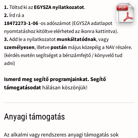
1.
Töltsd ki az
EGYSZA nyilatkozatot
.
2.
Írd rá a
18472273-1-06
-os adószámot (EGYSZA adatlapot
nyomtatáshoz kitöltve elérheted az ikonra kattintva).
3.
Add le a nyilatkozatot
munkáltatódnak
, vagy
személyesen
, illetve
postán
május közepéig a NAV részére.
(kérdés esetén segítséget a bérszámfejtő / könyvelő tud
adni)
Ismerd meg segítő programjainkat. Segítő
támogatásodat
hálásan köszönjük!
Anyagi támogatás
Az alkalmi vagy rendszeres anyagi támogatás sok