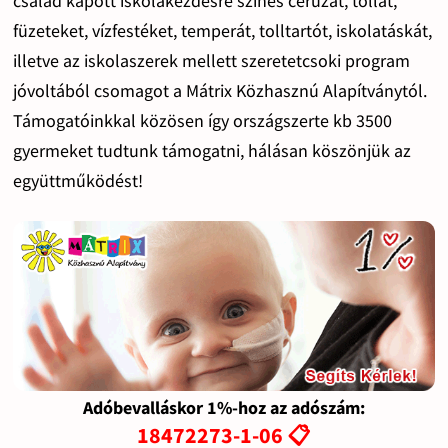
család kapott iskolakezdésre színes ceruzát, tollat,
füzeteket, vízfestéket, temperát, tolltartót, iskolatáskát,
illetve az iskolaszerek mellett szeretetcsoki program
jóvoltából csomagot a Mátrix Közhasznú Alapítványtól.
Támogatóinkkal közösen így országszerte kb 3500
gyermeket tudtunk támogatni, hálásan köszönjük az
együttműködést!
Adóbevalláskor 1%-hoz az adószám:
18472273-1-06 📋