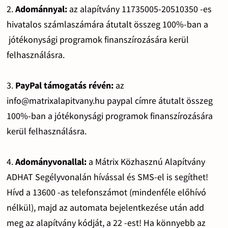
2.
Adománnyal:
az alapítvány 11735005-20510350 -es
hivatalos számlaszámára átutalt összeg 100%-ban a
jótékonysági programok finanszírozására kerül
felhasználásra.
3.
PayPal támogatás révén:
az
info@matrixalapitvany.hu paypal címre átutalt összeg
100%-ban a jótékonysági programok finanszírozására
kerül felhasználásra.
4.
Adományvonallal:
a Mátrix Közhasznú Alapítvány
ADHAT Segélyvonalán hívással és SMS-el is segíthet!
Hívd a 13600 -as telefonszámot (mindenféle előhívó
nélkül), majd az automata bejelentkezése után add
meg az alapítvány kódját, a 22 -est! Ha könnyebb az