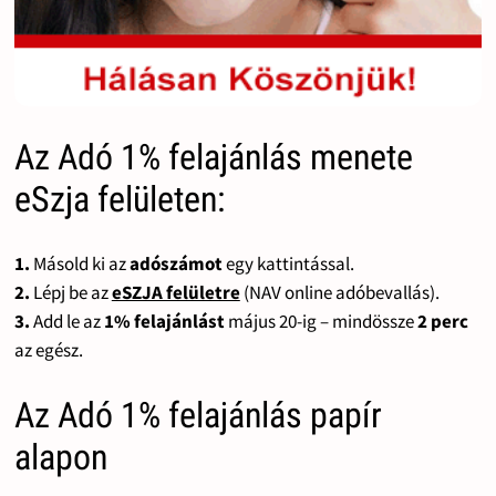
Az Adó 1% felajánlás menete
eSzja felületen:
1.
Másold ki az
adószámot
egy kattintással.
2.
Lépj be az
eSZJA felületre
(NAV online adóbevallás).
3.
Add le az
1% felajánlást
május 20-ig – mindössze
2 perc
az egész.
Az Adó 1% felajánlás papír
alapon