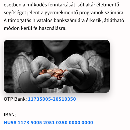
esetben a működés fenntartását, sőt akár életmentő
segítséget jelent a gyermekmentő programok számára.
A támogatás hivatalos bankszámlára érkezik, átlátható
módon kerül felhasználásra.
OTP Bank:
11735005-20510350
IBAN:
HU58 1173 5005 2051 0350 0000 0000