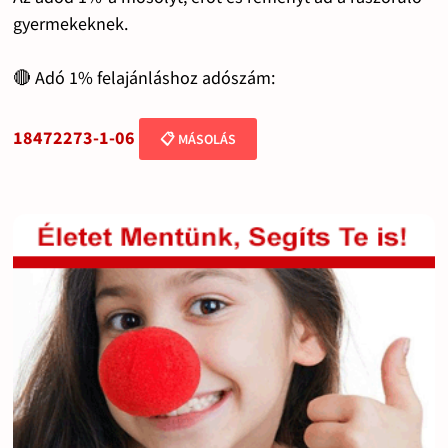
gyermekeknek.
🔴 Adó 1% felajánláshoz adószám:
18472273-1-06
📋 MÁSOLÁS