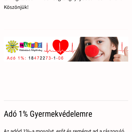
Köszönjük!
Adó 1% Gyermekvédelemre
Az adód 1%-a mosolyt, erőt és reményt ad a rászoruló