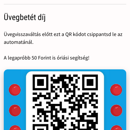
Üvegbetét díj
Üvegvisszaváltás előtt ezt a QR kódot csippantsd le az
automatánál.
A legapróbb 50 Forint is óriási segítség!