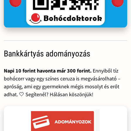
Bankkártyás adományozás
Napi 10 forint havonta már 300 forint.
Ennyiből tíz
bohócorr vagy egy színes ceruza is megvásárolható –
apróság, ami egy gyermeknek mégis mosolyt és erőt
adhat. 🤍 Segítenél? Hálásan köszönjük!