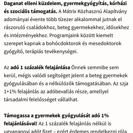
Daganat elleni küzdelem, gyermekgyógyítás, kórházi
és szociális támogatás.
A Mátrix Közhasznú Alapítvány
adományai évente több tízezer alkalommal jutnak el
rászoruló családokhoz, beteg gyermekekhez, idősekhez
és intézményekhez. Programjaink között kiemelt
szerepet kapnak a bohócdoktorok és mesedoktorok
gyógyító, terápiás tevékenységei.
Az
adó 1 százalék felajánlása
Önnek semmibe sem
kerül, mégis valódi segítséget jelent a beteg gyermekek
gyógyulásában és a nélkülözők támogatásában. Az szja
1+1% felajánlás az adóbevallás része, amellyel
társadalmi felelősséget vállalhat.
Támogassa a gyermekek gyógyulását adó 1%
felajánlásával!
Az 1 százalék felajánlás nélkül is
ugyanannyi adót fizet – ezért érdemes rendelkezni róla.