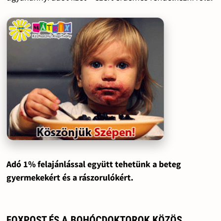
Adó 1% felajánlással együtt tehetünk a beteg
gyermekekért és a rászorulókért.
FOXPOST ÉS A BOHÓCDOKTOROK KÖZÖS