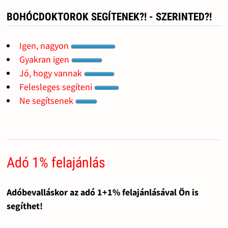
BOHÓCDOKTOROK SEGÍTENEK?! - SZERINTED?!
Igen, nagyon
Gyakran igen
Jó, hogy vannak
Felesleges segíteni
Ne segítsenek
Adó 1% felajánlás
Adóbevalláskor az adó 1+1% felajánlásával Ön is
segíthet!