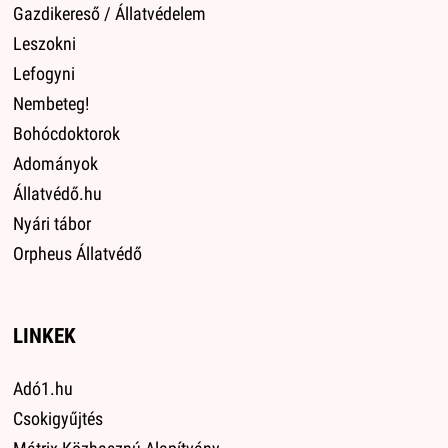
Gazdikereső / Állatvédelem
Leszokni
Lefogyni
Nembeteg!
Bohócdoktorok
Adományok
Állatvédő.hu
Nyári tábor
Orpheus Állatvédő
LINKEK
Adó1.hu
Csokigyűjtés