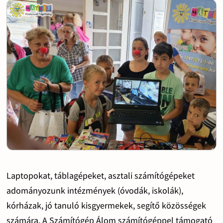
Laptopokat, táblagépeket, asztali számítógépeket
adományozunk intézmények (óvodák, iskolák),
kórházak, jó tanuló kisgyermekek, segítő közösségek
számára. A Számítógép Álom számítógéppel támogató