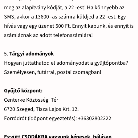
meg az alapítvány kódját, a 22 -est! Ha könnyebb az
SMS, akkor a 13600 -as számra küldjed a 22 -est. Egy
hívás vagy egy üzenet 500 Ft. Ennyit kapunk, és ennyit is
számláznak az adott telefonszámlára!
5.
Tárgyi adományok
Hogyan juttathatod el adományodat a gyűjtőpontba?
Személyesen, futárral, postai csomagban!
Gyűjtő központ:
Centerke Közösségi Tér
6720 Szeged, Tisza Lajos Krt. 12.
Forródrót (időpont egyeztetés): +36302802222
Együtt CSODÁKRA vagyunk képesek, hálásan