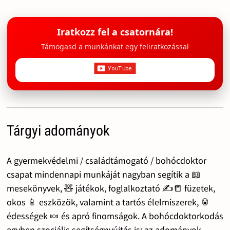
Iratkozz fel a csatornára!
Támogasd a munkánkat egy feliratkozással
Tárgyi adományok
A gyermekvédelmi / családtámogató / bohócdoktor
csapat mindennapi munkáját nagyban segítik a 📖
mesekönyvek, 🧸 játékok, foglalkoztató ✍️📒 füzetek,
okos 📱 eszközök, valamint a tartós élelmiszerek, 🥫
édességek 🍬 és apró finomságok. A bohócdoktorkodás
egyben szociális segítségnyújtás is: az adományok