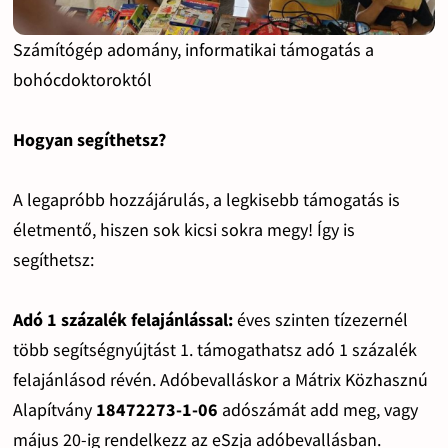
Számítógép adomány, informatikai támogatás a
bohócdoktoroktól
Hogyan segíthetsz?
A legapróbb hozzájárulás, a legkisebb támogatás is
életmentő, hiszen sok kicsi sokra megy! Így is
segíthetsz:
Adó 1 százalék felajánlással:
éves szinten tízezernél
több segítségnyújtást 1. támogathatsz adó 1 százalék
felajánlásod révén. Adóbevalláskor a Mátrix Közhasznú
Alapítvány
18472273-1-06
adószámát add meg, vagy
május 20-ig rendelkezz az eSzja adóbevallásban.