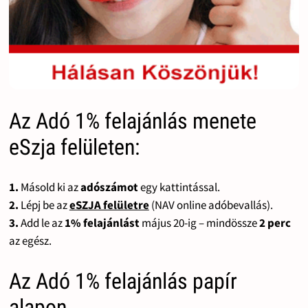
Az Adó 1% felajánlás menete
eSzja felületen:
1.
Másold ki az
adószámot
egy kattintással.
2.
Lépj be az
eSZJA felületre
(NAV online adóbevallás).
3.
Add le az
1% felajánlást
május 20-ig – mindössze
2 perc
az egész.
Az Adó 1% felajánlás papír
alapon