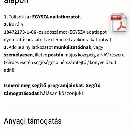
1.
Töltsd ki az
EGYSZA nyilatkozatot
.
2.
Írd rá a
18472273-1-06
-os adószámot (EGYSZA adatlapot
nyomtatáshoz kitöltve elérheted az ikonra kattintva).
3.
Add le a nyilatkozatot
munkáltatódnak
, vagy
személyesen
, illetve
postán
május közepéig a NAV részére.
(kérdés esetén segítséget a bérszámfejtő / könyvelő tud
adni)
Ismerd meg segítő programjainkat. Segítő
támogatásodat
hálásan köszönjük!
Anyagi támogatás