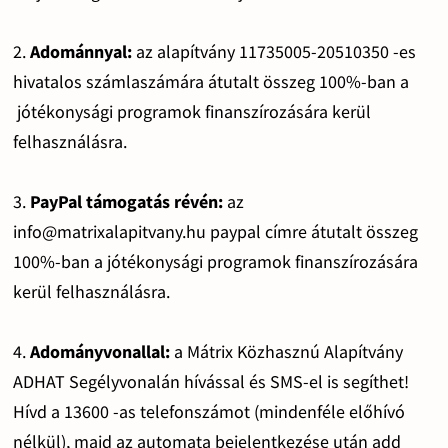
2.
Adománnyal:
az alapítvány 11735005-20510350 -es
hivatalos számlaszámára átutalt összeg 100%-ban a
jótékonysági programok finanszírozására kerül
felhasználásra.
3.
PayPal támogatás révén:
az
info@matrixalapitvany.hu paypal címre átutalt összeg
100%-ban a jótékonysági programok finanszírozására
kerül felhasználásra.
4.
Adományvonallal:
a Mátrix Közhasznú Alapítvány
ADHAT Segélyvonalán hívással és SMS-el is segíthet!
Hívd a 13600 -as telefonszámot (mindenféle előhívó
nélkül), majd az automata bejelentkezése után add