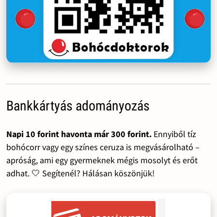
Bankkártyás adományozás
Napi 10 forint havonta már 300 forint.
Ennyiből tíz
bohócorr vagy egy színes ceruza is megvásárolható –
apróság, ami egy gyermeknek mégis mosolyt és erőt
adhat. 🤍 Segítenél? Hálásan köszönjük!