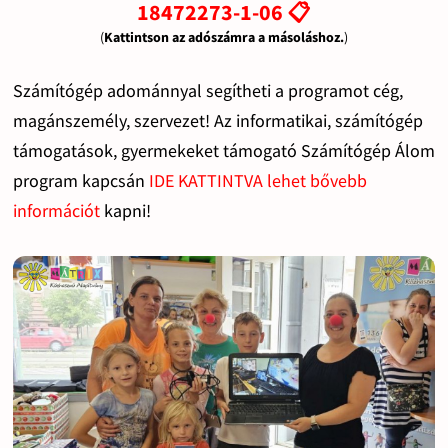
18472273-1-06 📋
(
Kattintson az adószámra a másoláshoz.
)
Számítógép adománnyal segítheti a programot cég,
magánszemély, szervezet! Az informatikai, számítógép
támogatások, gyermekeket támogató Számítógép Álom
program kapcsán
IDE KATTINTVA lehet bővebb
információt
kapni!