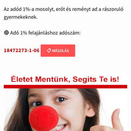
Az adód 1%-a mosolyt, erőt és reményt ad a rászoruló
gyermekeknek.
🔴 Adó 1% felajánláshoz adószám:
18472273-1-06
📋 MÁSOLÁS