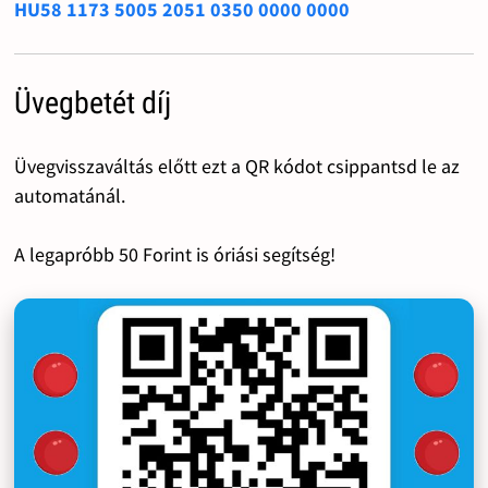
HU58 1173 5005 2051 0350 0000 0000
Üvegbetét díj
Üvegvisszaváltás előtt ezt a QR kódot csippantsd le az
automatánál.
A legapróbb 50 Forint is óriási segítség!