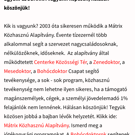
köszönjük!
Kik is vagyunk? 2003 óta sikeresen működik a Mátrix
Közhasznú Alapítvány. Évente tízezernél több
alkalommal segít a szervezet nagycsaládosoknak,
nélkülözőknek, időseknek. Az alapítvány által
működtetett
Centerke Közösségi Tér
, a
Zenedoktor
, a
Mesedoktor
, a
Bohócdoktor
Csapat segítő
tevékenysége, a sok - sok program, közhasznú
tevékenység nem lehetne ilyen sikeres, ha a támogató
magánszemélyek, cégek, a személyi jövedelemadó 1%
felajánlók nem lennének. Hálásan köszönjük! Tegyük
közösen jobbá a bajban lévők helyzetét. Klikk ide:
Mátrix Közhasznú Alapítvány
. Ismerd meg a
jótékonysági programokat. A
Bohócdoktorok
segítenek,