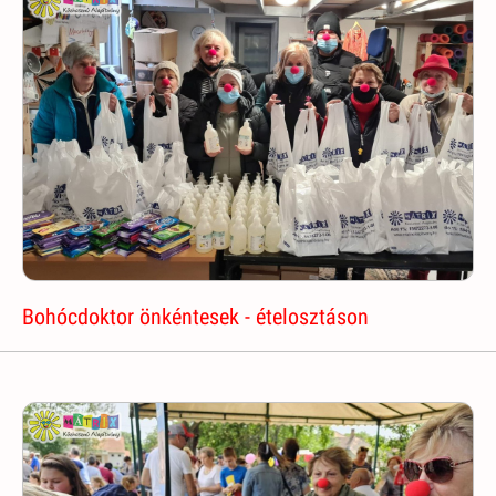
Bohócdoktor önkéntesek - ételosztáson