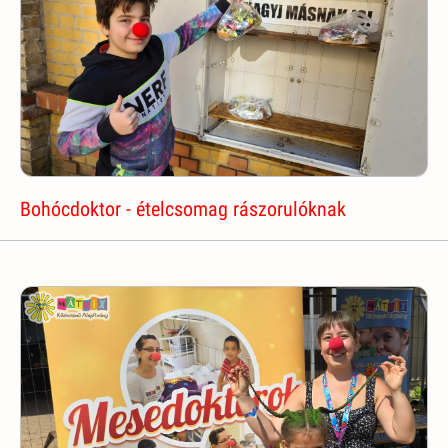
Bohócdoktor - ételcsomag rászorulóknak