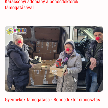
Karácsonyi adomány a bohócdoktorok
támogatásával
Gyermekek támogatása - Bohócdoktor cipőosztás