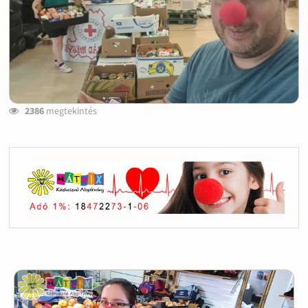
2386
megtekintés