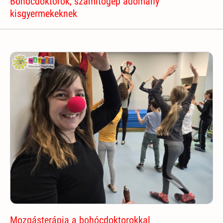
Bohócdoktorok, számítógép adomány
kisgyermekeknek
Mozgásterápia a bohócdoktorokkal