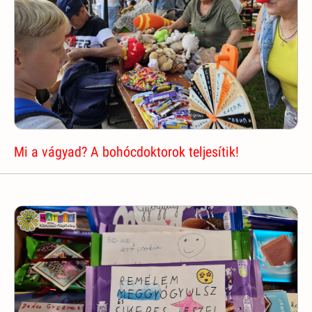
Mi a vágyad? A bohócdoktorok teljesítik!