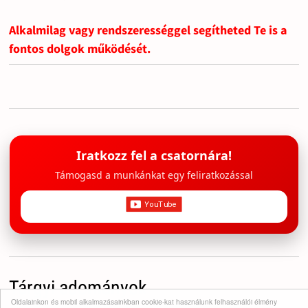
Alkalmilag vagy rendszerességgel segítheted Te is a
fontos dolgok működését.
Iratkozz fel a csatornára!
Támogasd a munkánkat egy feliratkozással
Tárgyi adományok
Oldalainkon és mobil alkalmazásainkban cookie-kat használunk felhasználói élmény