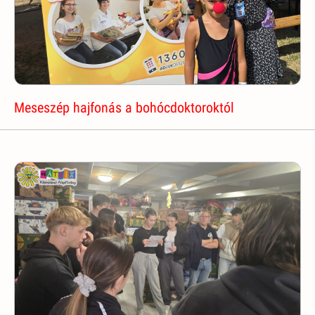
Meseszép hajfonás a bohócdoktoroktól