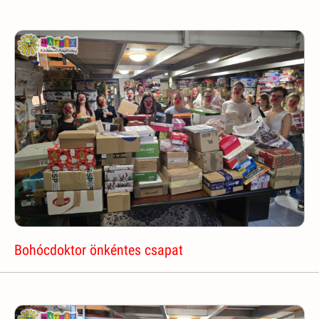
Bohócdoktor önkéntes csapat