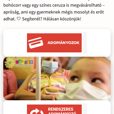
bohócorr vagy egy színes ceruza is megvásárolható –
apróság, ami egy gyermeknek mégis mosolyt és erőt
adhat. 🤍 Segítenél? Hálásan köszönjük!