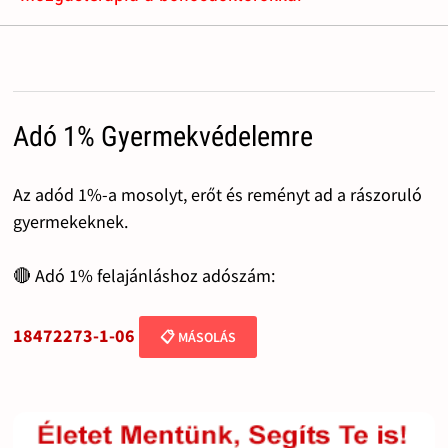
Adó 1% Gyermekvédelemre
Az adód 1%-a mosolyt, erőt és reményt ad a rászoruló
gyermekeknek.
🔴 Adó 1% felajánláshoz adószám:
18472273-1-06
📋 MÁSOLÁS