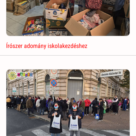
Írószer adomány iskolakezdéshez