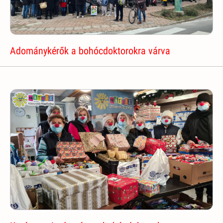
Adománykérők a bohócdoktorokra várva