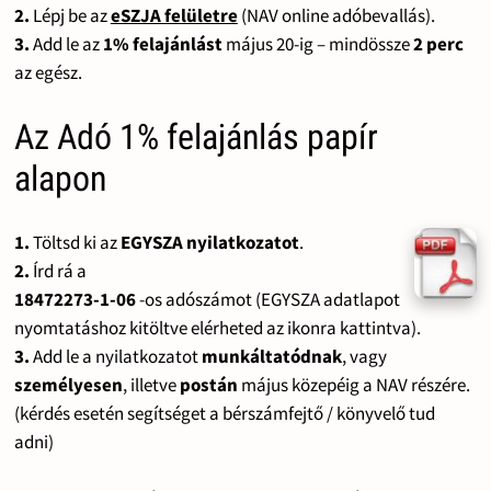
2.
Lépj be az
eSZJA felületre
(NAV online adóbevallás).
3.
Add le az
1% felajánlást
május 20-ig – mindössze
2 perc
az egész.
Az Adó 1% felajánlás papír
alapon
1.
Töltsd ki az
EGYSZA nyilatkozatot
.
2.
Írd rá a
18472273-1-06
-os adószámot (EGYSZA adatlapot
nyomtatáshoz kitöltve elérheted az ikonra kattintva).
3.
Add le a nyilatkozatot
munkáltatódnak
, vagy
személyesen
, illetve
postán
május közepéig a NAV részére.
(kérdés esetén segítséget a bérszámfejtő / könyvelő tud
adni)