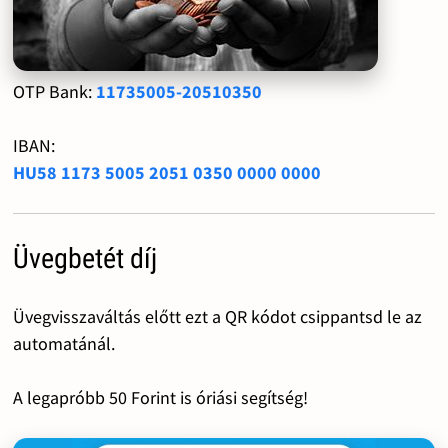
OTP Bank:
11735005-20510350
IBAN:
HU58 1173 5005 2051 0350 0000 0000
Üvegbetét díj
Üvegvisszaváltás előtt ezt a QR kódot csippantsd le az
automatánál.
A legapróbb 50 Forint is óriási segítség!