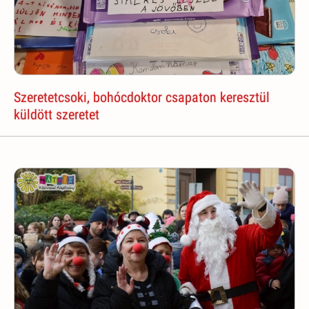
Szeretetcsoki, bohócdoktor csapaton keresztül
küldött szeretet