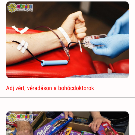
Adj vért, véradáson a bohócdoktorok