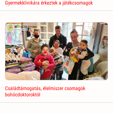
Gyermekklinikára érkeztek a játékcsomagok
Családtámogatás, élelmiszer csomagok
bohócdoktoroktól