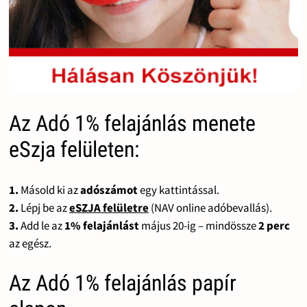
Az Adó 1% felajánlás menete
eSzja felületen:
1.
Másold ki az
adószámot
egy kattintással.
2.
Lépj be az
eSZJA felületre
(NAV online adóbevallás).
3.
Add le az
1% felajánlást
május 20-ig – mindössze
2 perc
az egész.
Az Adó 1% felajánlás papír