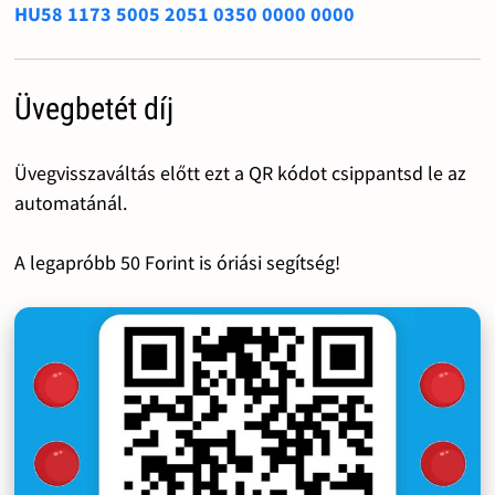
HU58 1173 5005 2051 0350 0000 0000
Üvegbetét díj
Üvegvisszaváltás előtt ezt a QR kódot csippantsd le az
automatánál.
A legapróbb 50 Forint is óriási segítség!