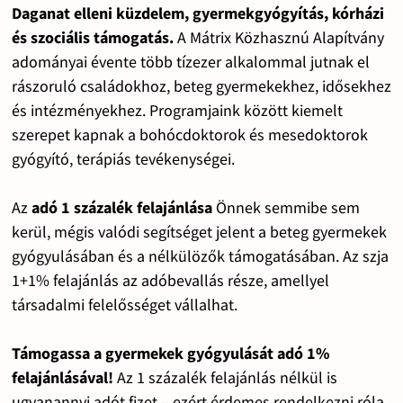
Daganat elleni küzdelem, gyermekgyógyítás, kórházi
és szociális támogatás.
A Mátrix Közhasznú Alapítvány
adományai évente több tízezer alkalommal jutnak el
rászoruló családokhoz, beteg gyermekekhez, idősekhez
és intézményekhez. Programjaink között kiemelt
szerepet kapnak a bohócdoktorok és mesedoktorok
gyógyító, terápiás tevékenységei.
Az
adó 1 százalék felajánlása
Önnek semmibe sem
kerül, mégis valódi segítséget jelent a beteg gyermekek
gyógyulásában és a nélkülözők támogatásában. Az szja
1+1% felajánlás az adóbevallás része, amellyel
társadalmi felelősséget vállalhat.
Támogassa a gyermekek gyógyulását adó 1%
felajánlásával!
Az 1 százalék felajánlás nélkül is
ugyanannyi adót fizet – ezért érdemes rendelkezni róla.