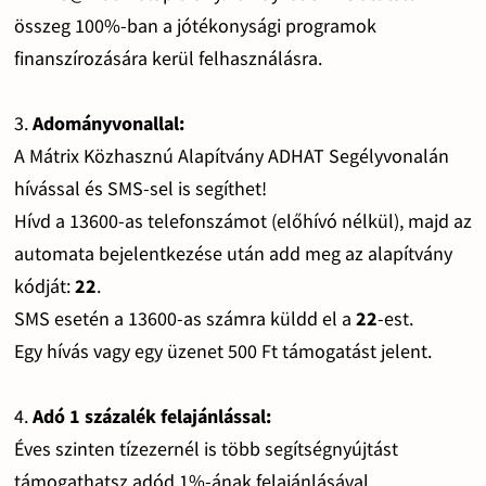
összeg 100%-ban a jótékonysági programok
finanszírozására kerül felhasználásra.
3.
Adományvonallal:
A Mátrix Közhasznú Alapítvány ADHAT Segélyvonalán
hívással és SMS-sel is segíthet!
Hívd a 13600-as telefonszámot (előhívó nélkül), majd az
automata bejelentkezése után add meg az alapítvány
kódját:
22
.
SMS esetén a 13600-as számra küldd el a
22
-est.
Egy hívás vagy egy üzenet 500 Ft támogatást jelent.
4.
Adó 1 százalék felajánlással:
Éves szinten tízezernél is több segítségnyújtást
támogathatsz adód 1%-ának felajánlásával.