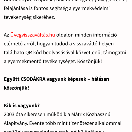
felajánlása is fontos segítség a gyermekvédelmi
tevékenység sikeréhez.
Az
Üvegvisszaváltás.hu
oldalon minden információ
elérhető arról, hogyan tudod a visszaváltó helyen
található QR-kód beolvasásával közvetlenül támogatni
a gyermekmentő tevékenységet. Köszönjük!
Együtt CSODÁKRA vagyunk képesek – hálásan
köszönjük!
Kik is vagyunk?
2003 óta sikeresen működik a Mátrix Közhasznú
Alapítvány. Évente több mint tizenötezer alkalommal
segítünk nagycsaládosoknak, nélkülözőknek,