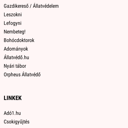
Gazdikereső / Állatvédelem
Leszokni
Lefogyni
Nembeteg!
Bohócdoktorok
Adományok
Állatvédő.hu
Nyári tábor
Orpheus Állatvédő
LINKEK
Adó1.hu
Csokigyűjtés