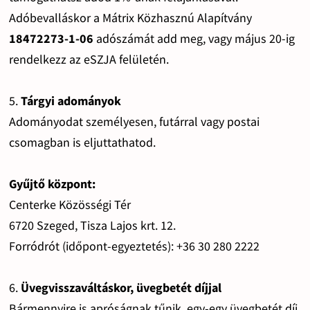
Adóbevalláskor a Mátrix Közhasznú Alapítvány
18472273-1-06
adószámát add meg, vagy május 20-ig
rendelkezz az eSZJA felületén.
5.
Tárgyi adományok
Adományodat személyesen, futárral vagy postai
csomagban is eljuttathatod.
Gyűjtő központ:
Centerke Közösségi Tér
6720 Szeged, Tisza Lajos krt. 12.
Forródrót (időpont-egyeztetés): +36 30 280 2222
6.
Üvegvisszaváltáskor, üvegbetét díjjal
Bármennyire is apróságnak tűnik, egy-egy üvegbetét díj