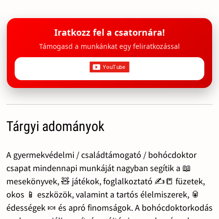
Iratkozz fel a csatornára!
Támogasd a munkánkat egy feliratkozással
Tárgyi adományok
A gyermekvédelmi / családtámogató / bohócdoktor
csapat mindennapi munkáját nagyban segítik a 📖
mesekönyvek, 🧸 játékok, foglalkoztató ✍️📒 füzetek,
okos 📱 eszközök, valamint a tartós élelmiszerek, 🥫
édességek 🍬 és apró finomságok. A bohócdoktorkodás