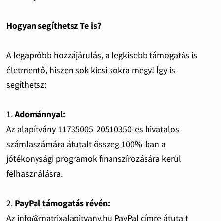
Hogyan segíthetsz Te is?
A legapróbb hozzájárulás, a legkisebb támogatás is
életmentő, hiszen sok kicsi sokra megy! Így is
segíthetsz:
1.
Adománnyal:
Az alapítvány 11735005-20510350-es hivatalos
számlaszámára átutalt összeg 100%-ban a
jótékonysági programok finanszírozására kerül
felhasználásra.
2.
PayPal támogatás révén:
Az info@matrixalapitvany.hu PayPal címre átutalt