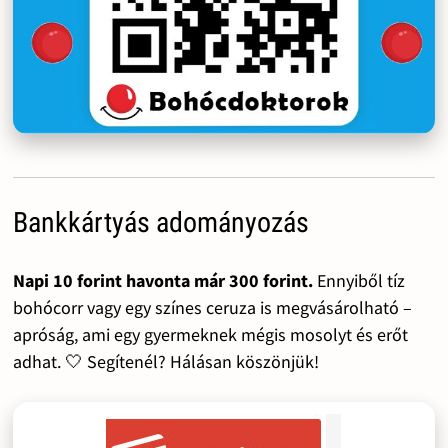
Bankkártyás adományozás
Napi 10 forint havonta már 300 forint.
Ennyiből tíz
bohócorr vagy egy színes ceruza is megvásárolható –
apróság, ami egy gyermeknek mégis mosolyt és erőt
adhat. 🤍 Segítenél? Hálásan köszönjük!