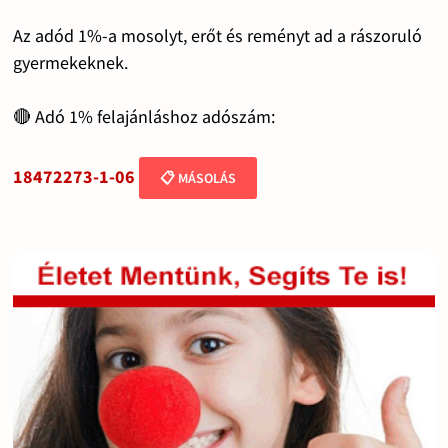
Az adód 1%-a mosolyt, erőt és reményt ad a rászoruló
gyermekeknek.
🔴 Adó 1% felajánláshoz adószám:
18472273-1-06
📋 MÁSOLÁS