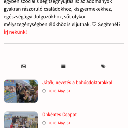
egyben szociális segítségnyújtás is: az adományok
gyakran rászoruló családokhoz, kisgyermekekhez,
egészségügyi dolgozókhoz, sőt olykor
mélyszegénységben élőkhöz is eljutnak. 🤍 Segítenél?
Írj nekünk!
Játék, nevetés a bohócdoktorokkal
2026. May. 31.
Önkéntes Csapat
2026. May. 31.