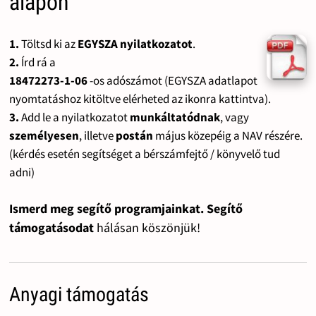
alapon
1.
Töltsd ki az
EGYSZA nyilatkozatot
.
2.
Írd rá a
18472273-1-06
-os adószámot (EGYSZA adatlapot
nyomtatáshoz kitöltve elérheted az ikonra kattintva).
3.
Add le a nyilatkozatot
munkáltatódnak
, vagy
személyesen
, illetve
postán
május közepéig a NAV részére.
(kérdés esetén segítséget a bérszámfejtő / könyvelő tud
adni)
Ismerd meg segítő programjainkat. Segítő
támogatásodat
hálásan köszönjük!
Anyagi támogatás