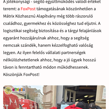
A jótékonysági - segítő együttműködés valódi értéket
teremt: a
FoxPost
támogatásának köszönhetően a
Mátrix Közhasznú Alapítvány még több rászoruló
családhoz, gyermekhez és közösséghez tud eljutni. A
logisztikai segítség biztosítása és a tárgyi felajánlások
egyaránt hozzájárulnak ahhoz, hogy a segítség
nemcsak szándék, hanem kézzelfogható valóság
legyen. Az ilyen felelős vállalati partnerségek
nélkülözhetetlenek ahhoz, hogy a jó ügyek hosszú
távon is fenntartható módon működhessenek.
Köszönjük FoxPost!