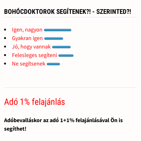
BOHÓCDOKTOROK SEGÍTENEK?! - SZERINTED?!
Igen, nagyon
Gyakran igen
Jó, hogy vannak
Felesleges segíteni
Ne segítsenek
Adó 1% felajánlás
Adóbevalláskor az adó 1+1% felajánlásával Ön is
segíthet!