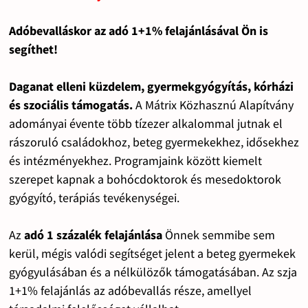
Adóbevalláskor az adó 1+1% felajánlásával Ön is
segíthet!
Daganat elleni küzdelem, gyermekgyógyítás, kórházi
és szociális támogatás.
A Mátrix Közhasznú Alapítvány
adományai évente több tízezer alkalommal jutnak el
rászoruló családokhoz, beteg gyermekekhez, idősekhez
és intézményekhez. Programjaink között kiemelt
szerepet kapnak a bohócdoktorok és mesedoktorok
gyógyító, terápiás tevékenységei.
Az
adó 1 százalék felajánlása
Önnek semmibe sem
kerül, mégis valódi segítséget jelent a beteg gyermekek
gyógyulásában és a nélkülözők támogatásában. Az szja
1+1% felajánlás az adóbevallás része, amellyel