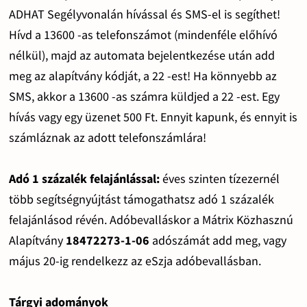
ADHAT Segélyvonalán hívással és SMS-el is segíthet!
Hívd a 13600 -as telefonszámot (mindenféle előhívó
nélkül), majd az automata bejelentkezése után add
meg az alapítvány kódját, a 22 -est! Ha könnyebb az
SMS, akkor a 13600 -as számra küldjed a 22 -est. Egy
hívás vagy egy üzenet 500 Ft. Ennyit kapunk, és ennyit is
számláznak az adott telefonszámlára!
Adó 1 százalék felajánlással:
éves szinten tízezernél
több segítségnyújtást támogathatsz adó 1 százalék
felajánlásod révén. Adóbevalláskor a Mátrix Közhasznú
Alapítvány
18472273-1-06
adószámát add meg, vagy
május 20-ig rendelkezz az eSzja adóbevallásban.
Tárgyi adományok