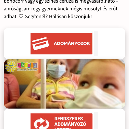
bohócorr vagy egy színes ceruza is megvásárolható –
apróság, ami egy gyermeknek mégis mosolyt és erőt
adhat. 🤍 Segítenél? Hálásan köszönjük!