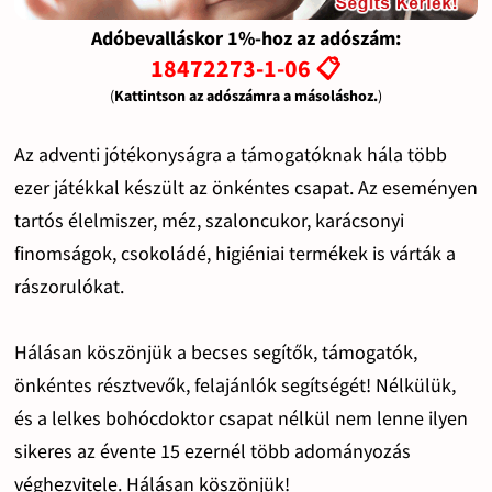
Adóbevalláskor 1%-hoz az adószám:
18472273-1-06 📋
(
Kattintson az adószámra a másoláshoz.
)
Az adventi jótékonyságra a támogatóknak hála több
ezer játékkal készült az önkéntes csapat. Az eseményen
tartós élelmiszer, méz, szaloncukor, karácsonyi
finomságok, csokoládé, higiéniai termékek is várták a
rászorulókat.
Hálásan köszönjük a becses segítők, támogatók,
önkéntes résztvevők, felajánlók segítségét! Nélkülük,
és a lelkes bohócdoktor csapat nélkül nem lenne ilyen
sikeres az évente 15 ezernél több adományozás
véghezvitele. Hálásan köszönjük!