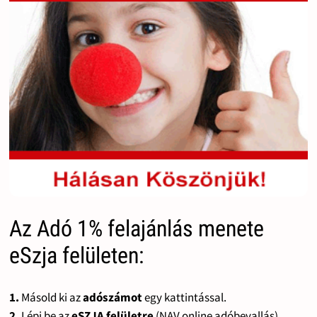
Az Adó 1% felajánlás menete
eSzja felületen:
1.
Másold ki az
adószámot
egy kattintással.
2.
Lépj be az
eSZJA felületre
(NAV online adóbevallás).