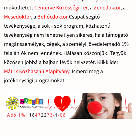
működtetett
Centerke Közösségi Tér
, a
Zenedoktor
, a
Mesedoktor
, a
Bohócdoktor
Csapat segítő
tevékenysége, a sok - sok program, közhasznú
tevékenység nem lehetne ilyen sikeres, ha a támogató
magánszemélyek, cégek, a személyi jövedelemadó 1%
felajánlók nem lennének. Hálásan köszönjük! Tegyük
közösen jobbá a bajban lévők helyzetét. Klikk ide:
Mátrix Közhasznú Alapítvány
. Ismerd meg a
jótékonysági programokat.