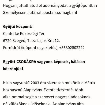
Hogyan juttathatod el adományodat a gyűjtőpontba?
Személyesen, futárral, postai csomagban!
Gyűjtő központ:
Centerke Közösségi Tér
6720 Szeged, Tisza Lajos Krt. 12.
Forródrót (időpont egyeztetés): +36302802222
Együtt CSODÁKRA vagyunk képesek, hálásan
köszönjük!
Kik is vagyunk? 2003 óta sikeresen működik a Mátrix
Közhasznú Alapítvány. Évente tízezernél több
alkalommal segít a szervezet nagycsaládosoknak,
nélkülözőknek, időseknek. Az alapítvány által