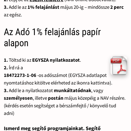
3.
Add le az
1% felajánlást
május 20-ig – mindössze
2 perc
az egész.
Az Adó 1% felajánlás papír
alapon
1.
Töltsd ki az
EGYSZA nyilatkozatot
.
2.
Írd rá a
18472273-1-06
-os adószámot (EGYSZA adatlapot
nyomtatáshoz kitöltve elérheted az ikonra kattintva).
3.
Add le a nyilatkozatot
munkáltatódnak
, vagy
személyesen
, illetve
postán
május közepéig a NAV részére.
(kérdés esetén segítséget a bérszámfejtő / könyvelő tud
adni)
Ismerd meg segítő programjainkat. Segítő