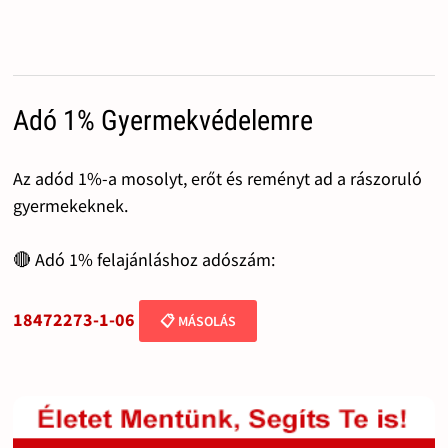
Adó 1% Gyermekvédelemre
Az adód 1%-a mosolyt, erőt és reményt ad a rászoruló
gyermekeknek.
🔴 Adó 1% felajánláshoz adószám:
18472273-1-06
📋 MÁSOLÁS