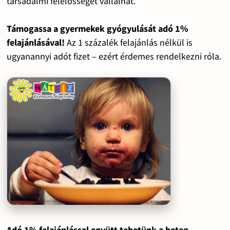
társadalmi felelősséget vállalhat.
Támogassa a gyermekek gyógyulását adó 1%
felajánlásával!
Az 1 százalék felajánlás nélkül is
ugyanannyi adót fizet – ezért érdemes rendelkezni róla.
Adó 1% felajánlással együtt tehetünk a beteg