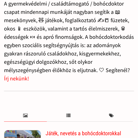
A gyermekvédelmi / családtámogató / bohócdoktor
csapat mindennapi munkáját nagyban segítik a 📖
mesekönyvek, 🧸 játékok, foglalkoztató ✍️📒 füzetek,
okos 📱 eszközök, valamint a tartós élelmiszerek, 🥫
édességek 🍬 és apró finomságok. A bohócdoktorkodás
egyben szociális segítségnyújtás is: az adományok
gyakran rászoruló családokhoz, kisgyermekekhez,
egészségügyi dolgozókhoz, sőt olykor
mélyszegénységben élőkhöz is eljutnak. 🤍 Segítenél?
Írj nekünk!
Játék, nevetés a bohócdoktorokkal