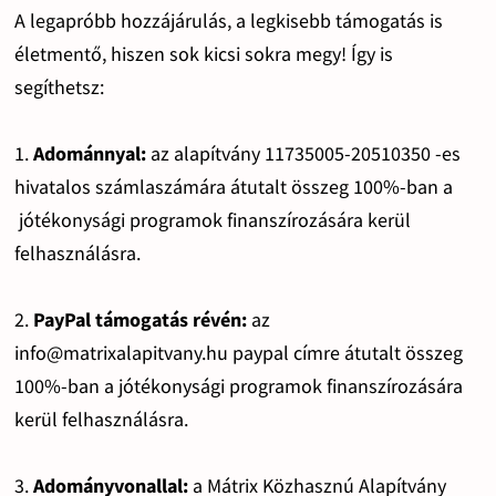
A legapróbb hozzájárulás, a legkisebb támogatás is
életmentő, hiszen sok kicsi sokra megy! Így is
segíthetsz:
1.
Adománnyal:
az alapítvány 11735005-20510350 -es
hivatalos számlaszámára átutalt összeg 100%-ban a
jótékonysági programok finanszírozására kerül
felhasználásra.
2.
PayPal támogatás révén:
az
info@matrixalapitvany.hu paypal címre átutalt összeg
100%-ban a jótékonysági programok finanszírozására
kerül felhasználásra.
3.
Adományvonallal:
a Mátrix Közhasznú Alapítvány