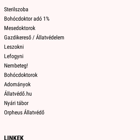
Sterilszoba
Bohócdoktor adó 1%
Mesedoktorok
Gazdikereső / Állatvédelem
Leszokni
Lefogyni
Nembeteg!
Bohócdoktorok
Adományok
Állatvédő.hu
Nyári tábor
Orpheus Állatvédő
LINKEK