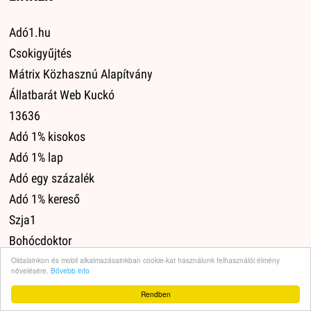
Adó1.hu
Csokigyűjtés
Mátrix Közhasznú Alapítvány
Állatbarát Web Kuckó
13636
Adó 1% kisokos
Adó 1% lap
Adó egy százalék
Adó 1% kereső
Szja1
Bohócdoktor
Szja 1+1
Oldalainkon és mobil alkalmazásainkban cookie-kat használunk felhasználói élmény
növelésére.
Bővebb info
Üvegbetét díj adomány
Rendben