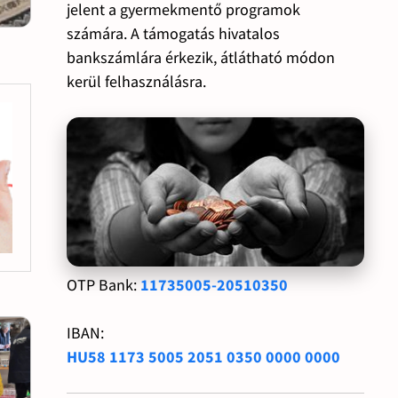
jelent a gyermekmentő programok
számára. A támogatás hivatalos
bankszámlára érkezik, átlátható módon
kerül felhasználásra.
OTP Bank:
11735005-20510350
IBAN:
HU58 1173 5005 2051 0350 0000 0000