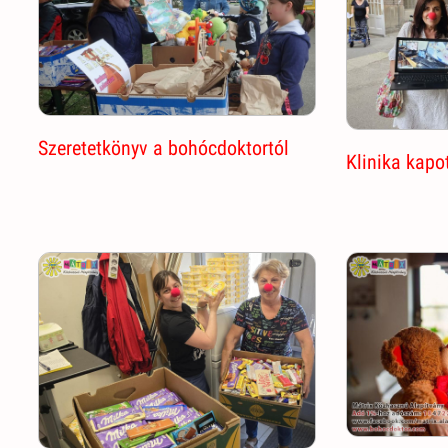
Szeretetkönyv a bohócdoktortól
Klinika kapo