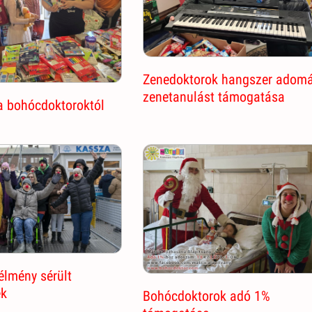
Zenedoktorok hangszer adomá
zenetanulást támogatása
a bohócdoktoroktól
 élmény sérült
ek
Bohócdoktorok adó 1%