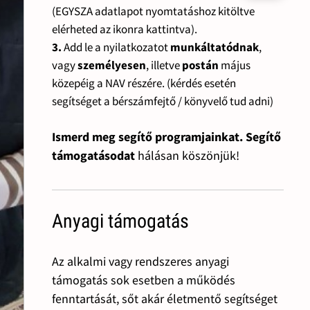
(EGYSZA adatlapot nyomtatáshoz kitöltve
elérheted az ikonra kattintva).
3.
Add le a nyilatkozatot
munkáltatódnak
,
vagy
személyesen
, illetve
postán
május
közepéig a NAV részére. (kérdés esetén
segítséget a bérszámfejtő / könyvelő tud adni)
Ismerd meg segítő programjainkat. Segítő
támogatásodat
hálásan köszönjük!
Anyagi támogatás
Az alkalmi vagy rendszeres anyagi
támogatás sok esetben a működés
fenntartását, sőt akár életmentő segítséget