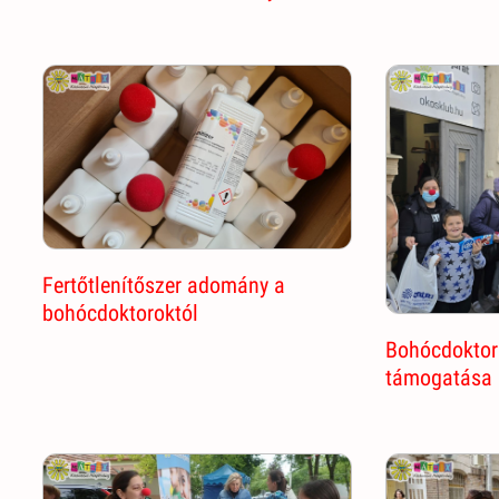
Fertőtlenítőszer adomány a
bohócdoktoroktól
Bohócdoktor
támogatása