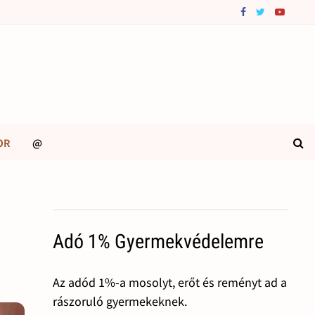
OR
@
Adó 1% Gyermekvédelemre
Az adód 1%-a mosolyt, erőt és reményt ad a
rászoruló gyermekeknek.