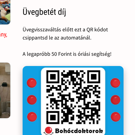
Üvegbetét díj
Üvegvisszaváltás előtt ezt a QR kódot
ny,
csippantsd le az automatánál.
A legapróbb 50 Forint is óriási segítség!