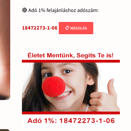
🔴 Adó 1% felajánláshoz adószám:
18472273-1-06
📋 MÁSOLÁS