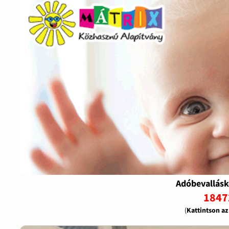
Adóbevallásk
1847
(
Kattintson a