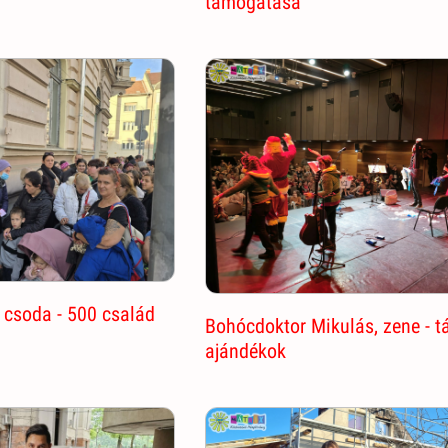
támogatása
 csoda - 500 család
Bohócdoktor Mikulás, zene - tá
ajándékok