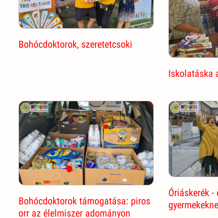
Bohócdoktorok, szeretetcsoki
Iskolatáska 
Óriáskerék -
Bohócdoktorok támogatása: piros
gyermekekn
orr az élelmiszer adományon