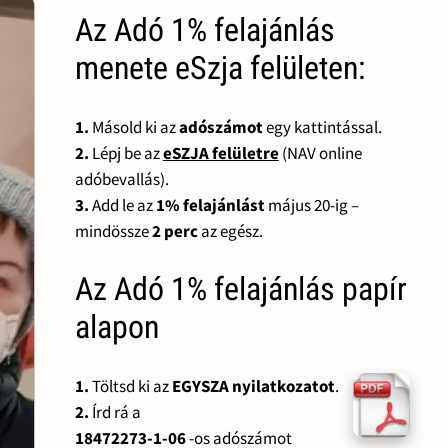
Az Adó 1% felajánlás
menete eSzja felületen:
1.
Másold ki az
adószámot
egy kattintással.
2.
Lépj be az
eSZJA felületre
(NAV online
adóbevallás).
3.
Add le az
1% felajánlást
május 20-ig –
mindössze
2 perc
az egész.
Az Adó 1% felajánlás papír
alapon
1.
Töltsd ki az
EGYSZA nyilatkozatot
.
2.
Írd rá a
18472273-1-06
-os adószámot