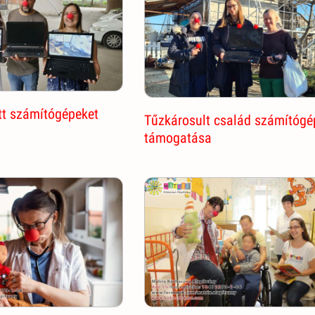
tt számítógépeket
Tűzkárosult család számítógé
támogatása