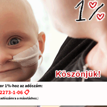
or 1%-hoz az adószám:
2273-1-06 📋
z adószámra a másoláshoz.
)