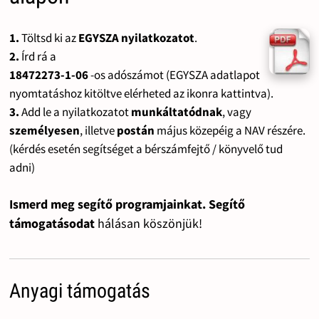
1.
Töltsd ki az
EGYSZA nyilatkozatot
.
2.
Írd rá a
18472273-1-06
-os adószámot (EGYSZA adatlapot
nyomtatáshoz kitöltve elérheted az ikonra kattintva).
3.
Add le a nyilatkozatot
munkáltatódnak
, vagy
személyesen
, illetve
postán
május közepéig a NAV részére.
(kérdés esetén segítséget a bérszámfejtő / könyvelő tud
adni)
Ismerd meg segítő programjainkat. Segítő
támogatásodat
hálásan köszönjük!
Anyagi támogatás