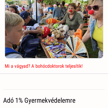
Mi a vágyad? A bohócdoktorok teljesítik!
Adó 1% Gyermekvédelemre