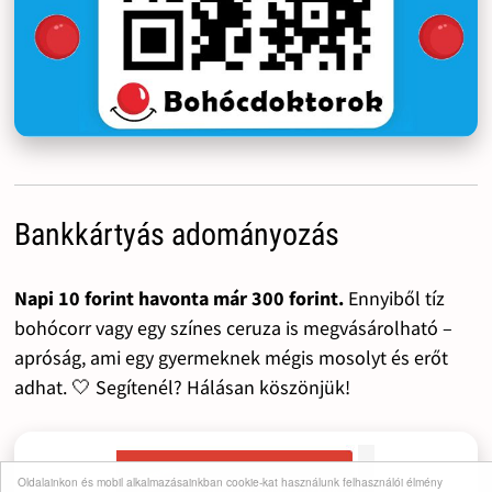
Bankkártyás adományozás
Napi 10 forint havonta már 300 forint.
Ennyiből tíz
bohócorr vagy egy színes ceruza is megvásárolható –
apróság, ami egy gyermeknek mégis mosolyt és erőt
adhat. 🤍 Segítenél? Hálásan köszönjük!
Oldalainkon és mobil alkalmazásainkban cookie-kat használunk felhasználói élmény