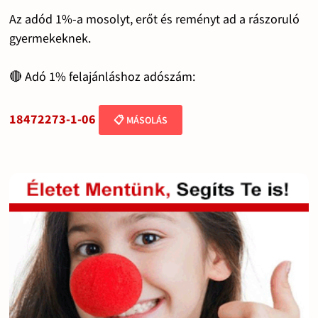
Az adód 1%-a mosolyt, erőt és reményt ad a rászoruló
gyermekeknek.
🔴 Adó 1% felajánláshoz adószám:
18472273-1-06
📋 MÁSOLÁS