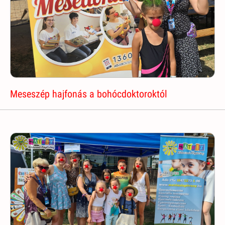
Meseszép hajfonás a bohócdoktoroktól