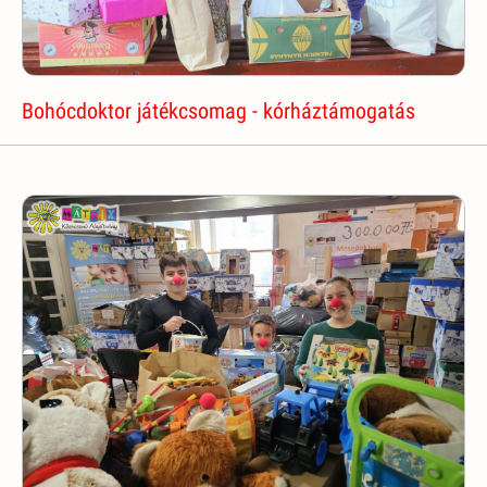
Bohócdoktor játékcsomag - kórháztámogatás