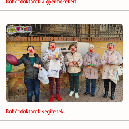
Bohócdoktorok a gyermekekért
Bohócdoktorok segítenek