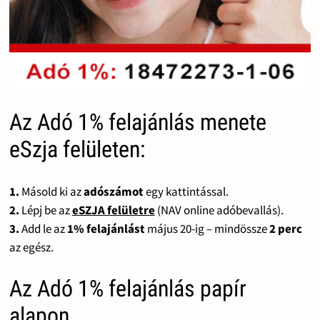
Az Adó 1% felajánlás menete
eSzja felületen:
1.
Másold ki az
adószámot
egy kattintással.
2.
Lépj be az
eSZJA felületre
(NAV online adóbevallás).
3.
Add le az
1% felajánlást
május 20-ig – mindössze
2 perc
az egész.
Az Adó 1% felajánlás papír
alapon