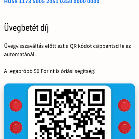
HU58 1173 5005 2051 0350 0000 0000
Üvegbetét díj
Üvegvisszaváltás előtt ezt a QR kódot csippantsd le az
automatánál.
A legapróbb 50 Forint is óriási segítség!