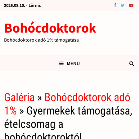
2026.08.10. - Lõrinc
Bohócdoktorok
Bohócdoktorok adó 1% támogatása
MENU
Galéria
»
Bohócdoktorok adó
1%
» Gyermekek támogatása,
ételcsomag a
bohócdoktoroktól