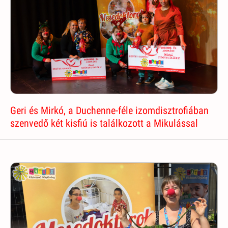
Geri és Mirkó, a Duchenne-féle izomdisztrofiában
szenvedő két kisfiú is találkozott a Mikulással