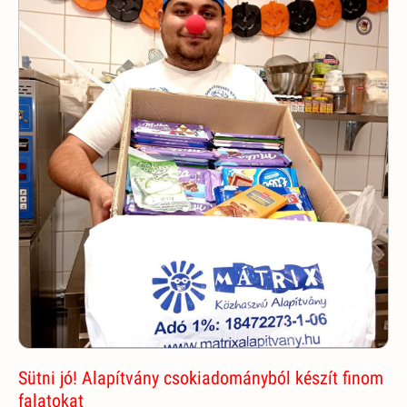
Sütni jó! Alapítvány csokiadományból készít finom
falatokat