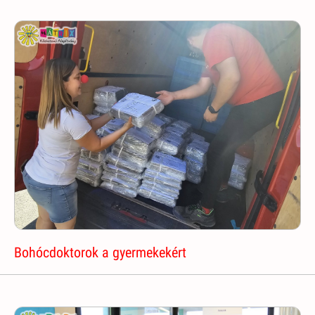
Bohócdoktorok a gyermekekért