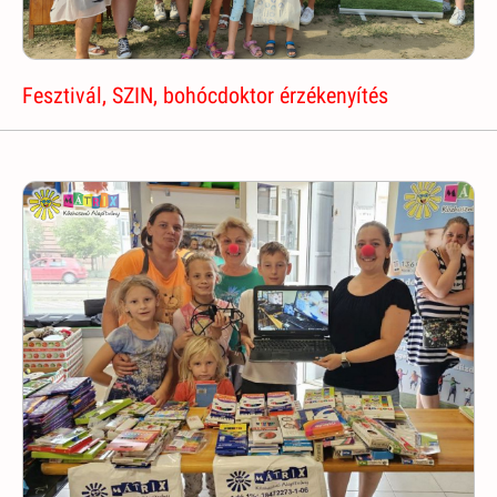
Fesztivál, SZIN, bohócdoktor érzékenyítés