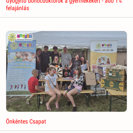
Gyógyító bohócdoktorok a gyermekekért - adó 1%
felajánlás
Önkéntes Csapat