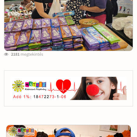
2181
megtekintés