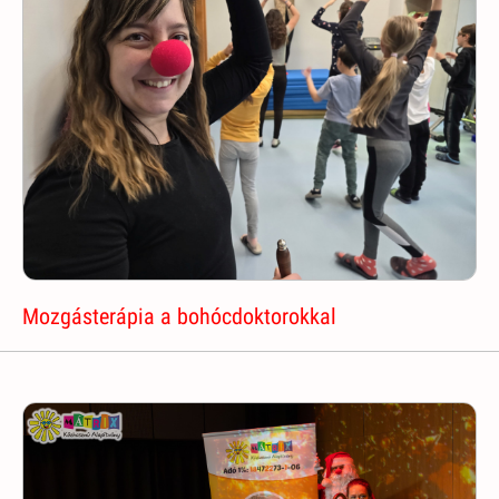
Mozgásterápia a bohócdoktorokkal