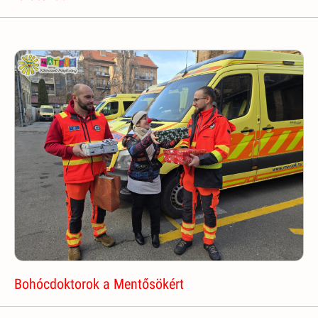
Bohócdoktorok a Mentősökért