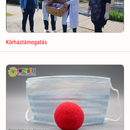
Kórháztámogatás