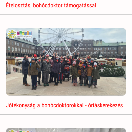
Ételosztás, bohócdoktor támogatással
Jótékonyság a bohócdoktorokkal - óriáskerekezés