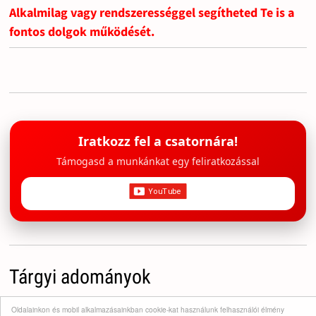
Alkalmilag vagy rendszerességgel segítheted Te is a
fontos dolgok működését.
Iratkozz fel a csatornára!
Támogasd a munkánkat egy feliratkozással
Tárgyi adományok
Oldalainkon és mobil alkalmazásainkban cookie-kat használunk felhasználói élmény