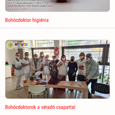
Bohócdoktor higiénia
Bohócdoktorok a véradó csapattal