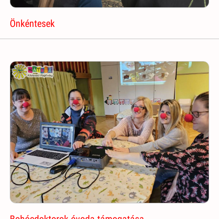
Önkéntesek
Bohócdoktorok óvoda támogatása