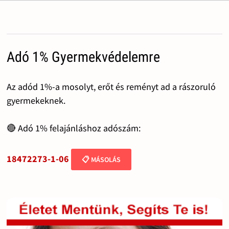
Adó 1% Gyermekvédelemre
Az adód 1%-a mosolyt, erőt és reményt ad a rászoruló
gyermekeknek.
🔴 Adó 1% felajánláshoz adószám:
18472273-1-06
📋 MÁSOLÁS