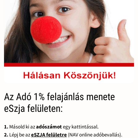
Az Adó 1% felajánlás menete
eSzja felületen:
1.
Másold ki az
adószámot
egy kattintással.
2.
Lépj be az
eSZJA felületre
(NAV online adóbevallás).