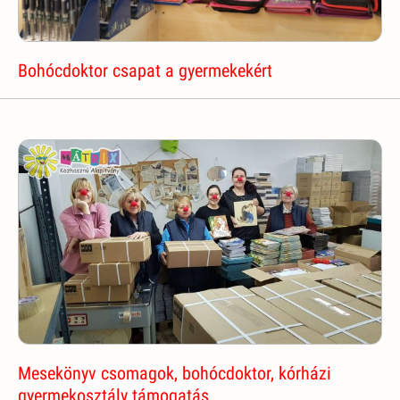
Bohócdoktor csapat a gyermekekért
Mesekönyv csomagok, bohócdoktor, kórházi
gyermekosztály támogatás