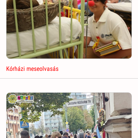
Kórházi meseolvasás