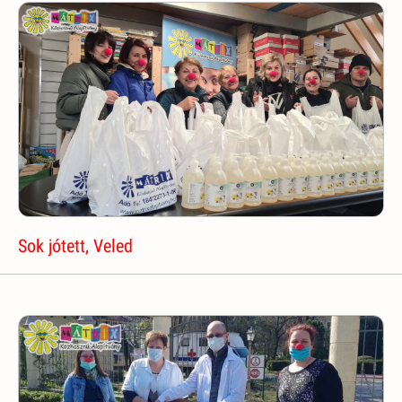
Sok jótett, Veled