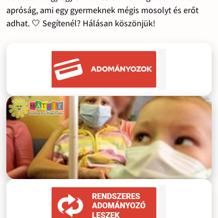
apróság, ami egy gyermeknek mégis mosolyt és erőt
adhat. 🤍 Segítenél? Hálásan köszönjük!