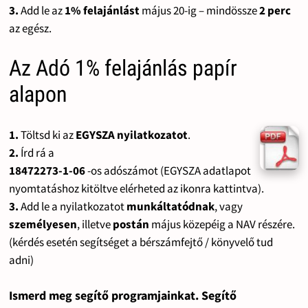
3.
Add le az
1% felajánlást
május 20-ig – mindössze
2 perc
az egész.
Az Adó 1% felajánlás papír
alapon
1.
Töltsd ki az
EGYSZA nyilatkozatot
.
2.
Írd rá a
18472273-1-06
-os adószámot (EGYSZA adatlapot
nyomtatáshoz kitöltve elérheted az ikonra kattintva).
3.
Add le a nyilatkozatot
munkáltatódnak
, vagy
személyesen
, illetve
postán
május közepéig a NAV részére.
(kérdés esetén segítséget a bérszámfejtő / könyvelő tud
adni)
Ismerd meg segítő programjainkat. Segítő