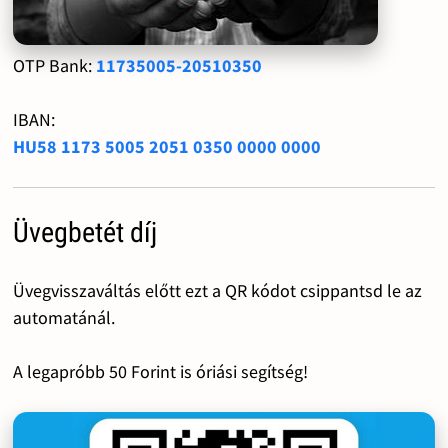
OTP Bank:
11735005-20510350
IBAN:
HU58 1173 5005 2051 0350 0000 0000
Üvegbetét díj
Üvegvisszaváltás előtt ezt a QR kódot csippantsd le az
automatánál.
A legapróbb 50 Forint is óriási segítség!