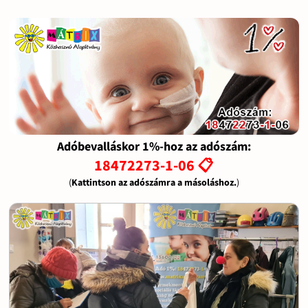
Adóbevalláskor 1%-hoz az adószám:
18472273-1-06 📋
(
Kattintson az adószámra a másoláshoz.
)