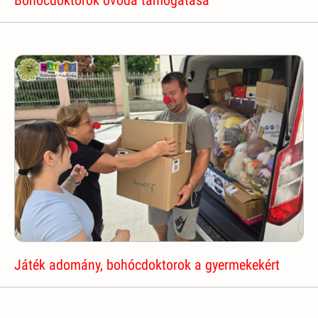
Játék adomány, bohócdoktorok a gyermekekért