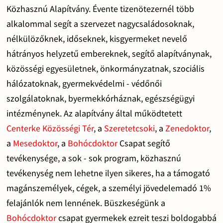
Közhasznú Alapítvány. Évente tizenötezernél több
alkalommal segít a szervezet nagycsaládosoknak,
nélkülözőknek, időseknek, kisgyermeket nevelő
hátrányos helyzetű embereknek, segítő alapítványnak,
közösségi egyesületnek, önkormányzatnak, szociális
hálózatoknak, gyermekvédelmi - védőnői
szolgálatoknak, byermekkórháznak, egészségügyi
intézménynek. Az alapítvány által működtetett
Centerke Közösségi Tér
, a
Szeretetcsoki
, a
Zenedoktor
,
a
Mesedoktor
, a
Bohócdoktor
Csapat segítő
tevékenysége, a sok - sok program, közhasznú
tevékenység nem lehetne ilyen sikeres, ha a támogató
magánszemélyek, cégek, a személyi jövedelemadó 1%
felajánlók nem lennének. Büszkeségünk a
Bohócdoktor
csapat gyermekek ezreit teszi boldogabbá