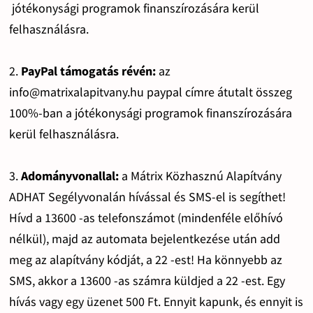
jótékonysági programok finanszírozására kerül
felhasználásra.
2.
PayPal támogatás révén:
az
info@matrixalapitvany.hu paypal címre átutalt összeg
100%-ban a jótékonysági programok finanszírozására
kerül felhasználásra.
3.
Adományvonallal:
a Mátrix Közhasznú Alapítvány
ADHAT Segélyvonalán hívással és SMS-el is segíthet!
Hívd a 13600 -as telefonszámot (mindenféle előhívó
nélkül), majd az automata bejelentkezése után add
meg az alapítvány kódját, a 22 -est! Ha könnyebb az
SMS, akkor a 13600 -as számra küldjed a 22 -est. Egy
hívás vagy egy üzenet 500 Ft. Ennyit kapunk, és ennyit is