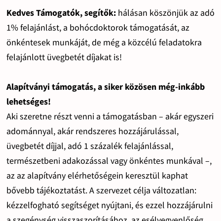
Kedves Támogatók, segítők:
hálásan köszönjük az adó
1% felajánlást, a bohócdoktorok támogatását, az
önkéntesek munkáját, de még a közcélú feladatokra
felajánlott üvegbetét díjakat is!
Alapítványi támogatás, a siker közösen még-inkább
lehetséges!
Aki szeretne részt venni a támogatásban – akár egyszeri
adománnyal, akár rendszeres hozzájárulással,
üvegbetét díjjal, adó 1 százalék felajánlással,
természetbeni adakozással vagy önkéntes munkával –,
az az alapítvány elérhetőségein keresztül kaphat
bővebb tájékoztatást. A szervezet célja változatlan:
kézzelfogható segítséget nyújtani, és ezzel hozzájárulni
a szegénység visszaszorításához, az esélyegyenlőség