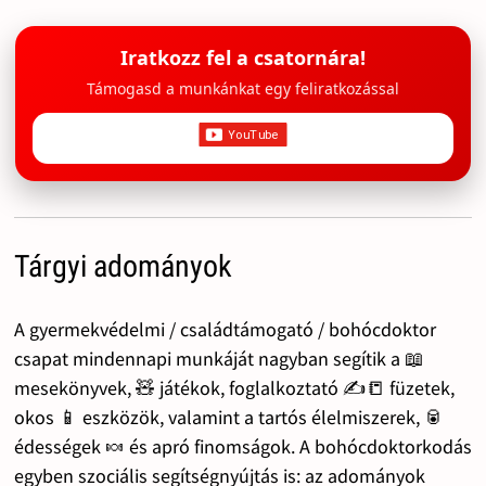
Iratkozz fel a csatornára!
Támogasd a munkánkat egy feliratkozással
Tárgyi adományok
A gyermekvédelmi / családtámogató / bohócdoktor
csapat mindennapi munkáját nagyban segítik a 📖
mesekönyvek, 🧸 játékok, foglalkoztató ✍️📒 füzetek,
okos 📱 eszközök, valamint a tartós élelmiszerek, 🥫
édességek 🍬 és apró finomságok. A bohócdoktorkodás
egyben szociális segítségnyújtás is: az adományok