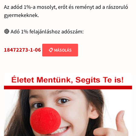
Az adód 1%-a mosolyt, erőt és reményt ad a rászoruló
gyermekeknek.
🔴 Adó 1% felajánláshoz adószám:
18472273-1-06
📋 MÁSOLÁS