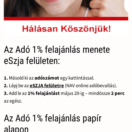
Az Adó 1% felajánlás menete
eSzja felületen:
1.
Másold ki az
adószámot
egy kattintással.
2.
Lépj be az
eSZJA felületre
(NAV online adóbevallás).
3.
Add le az
1% felajánlást
május 20-ig – mindössze
2 perc
az egész.
Az Adó 1% felajánlás papír
alapon