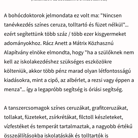
A bohócdoktorok jelmondata ez volt ma: "Nincsen
tanévkezdés színes ceruza, tolltartó és füzet nélkül"...
ezért segítettünk több száz / több ezer kisgyermeket
adományokhoz. Rácz Anett a Mátrix Közhasznú
Alapítvány elnöke elmondta, hogy "ha a szülőknek nem
kell az iskolakezdéshez szükséges eszközökre
költeniük, akkor több pénz marad olyan létfontosságú
kiadásokra, mint a cipő, az albérlet, a rezsi vagy éppen a
menza"... így a legapróbb segítség is óriási segítség.
A tanszercsomagok színes ceruzákat, grafitceruzákat,
tollakat, füzeteket, zsírkrétákat, filctoll készleteket,
vízfestéket és temperát tartalmaztak, a nagyobb értékű
összeállításokba iskolatáskák és tolltartók is