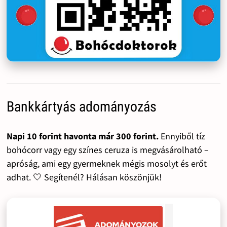
Bankkártyás adományozás
Napi 10 forint havonta már 300 forint.
Ennyiből tíz
bohócorr vagy egy színes ceruza is megvásárolható –
apróság, ami egy gyermeknek mégis mosolyt és erőt
adhat. 🤍 Segítenél? Hálásan köszönjük!