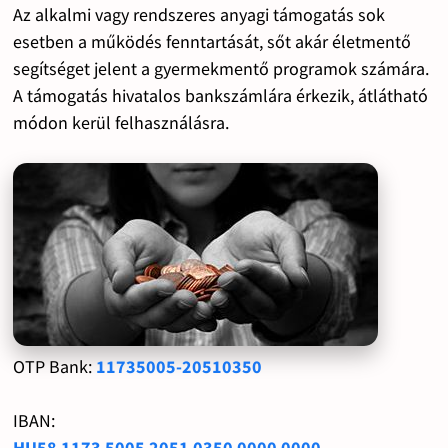
Az alkalmi vagy rendszeres anyagi támogatás sok
esetben a működés fenntartását, sőt akár életmentő
segítséget jelent a gyermekmentő programok számára.
A támogatás hivatalos bankszámlára érkezik, átlátható
módon kerül felhasználásra.
OTP Bank:
11735005-20510350
IBAN:
HU58 1173 5005 2051 0350 0000 0000