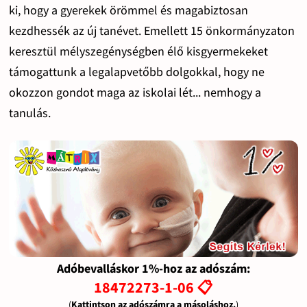
ki, hogy a gyerekek örömmel és magabiztosan
kezdhessék az új tanévet. Emellett 15 önkormányzaton
keresztül mélyszegénységben élő kisgyermekeket
támogattunk a legalapvetőbb dolgokkal, hogy ne
okozzon gondot maga az iskolai lét... nemhogy a
tanulás.
Adóbevalláskor 1%-hoz az adószám:
18472273-1-06 📋
(
Kattintson az adószámra a másoláshoz.
)