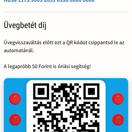
Üvegbetét díj
Üvegvisszaváltás előtt ezt a QR kódot csippantsd le az
automatánál.
A legapróbb 50 Forint is óriási segítség!