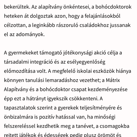
bekerültek. Az alapítvány önkéntesei, a bohócdoktorok
heteken át dolgoztak azon, hogy a felajánlásokból
célzottan, a leginkább rászoruló családokhoz jussanak
el az adományok.
A gyermekeket támogató jótékonysági akció célja a
társadalmi integráció és az esélyegyenlőség
előmozdítása volt. A megfelelő iskolai eszközök hiánya
könnyen tanulási lemaradáshoz vezethet; a Mátrix
Alapítvány és a bohócdoktor csapat kezdeményezése
épp ezt a hátrányt igyekszik csökkenteni. A
tapasztalatok szerint a gyerekek teljesítményére és
önbizalmára is pozitív hatással van, ha minőségi
felszereléssel kezdhetik meg a tanévet, a csomagokba
rejtett játékok és édességek pedig plusz örömöt és