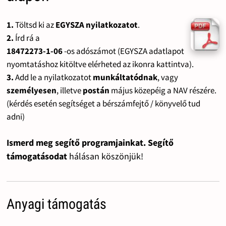
1.
Töltsd ki az
EGYSZA nyilatkozatot
.
2.
Írd rá a
18472273-1-06
-os adószámot (EGYSZA adatlapot
nyomtatáshoz kitöltve elérheted az ikonra kattintva).
3.
Add le a nyilatkozatot
munkáltatódnak
, vagy
személyesen
, illetve
postán
május közepéig a NAV részére.
(kérdés esetén segítséget a bérszámfejtő / könyvelő tud
adni)
Ismerd meg segítő programjainkat. Segítő
támogatásodat
hálásan köszönjük!
Anyagi támogatás