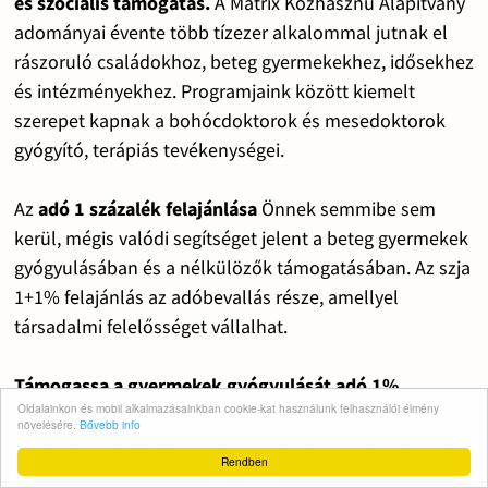
és szociális támogatás.
A Mátrix Közhasznú Alapítvány
adományai évente több tízezer alkalommal jutnak el
rászoruló családokhoz, beteg gyermekekhez, idősekhez
és intézményekhez. Programjaink között kiemelt
szerepet kapnak a bohócdoktorok és mesedoktorok
gyógyító, terápiás tevékenységei.
Az
adó 1 százalék felajánlása
Önnek semmibe sem
kerül, mégis valódi segítséget jelent a beteg gyermekek
gyógyulásában és a nélkülözők támogatásában. Az szja
1+1% felajánlás az adóbevallás része, amellyel
társadalmi felelősséget vállalhat.
Támogassa a gyermekek gyógyulását adó 1%
Oldalainkon és mobil alkalmazásainkban cookie-kat használunk felhasználói élmény
felajánlásával!
Az 1 százalék felajánlás nélkül is
növelésére.
Bővebb info
ugyanannyi adót fizet – ezért érdemes rendelkezni róla.
Rendben