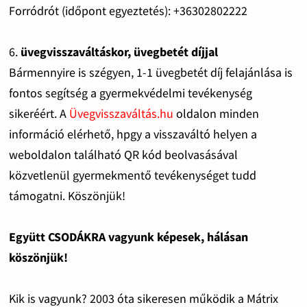
Forródrót (időpont egyeztetés): +36302802222
6.
üvegvisszaváltáskor, üvegbetét díjjal
Bármennyire is szégyen, 1-1 üvegbetét díj felajánlása is
fontos segítség a gyermekvédelmi tevékenység
sikeréért. A
Üvegvisszaváltás.hu
oldalon minden
információ elérhető, hpgy a visszaváltó helyen a
weboldalon található QR kód beolvasásával
közvetlenül gyermekmentő tevékenységet tudd
támogatni. Köszönjük!
Együtt CSODÁKRA vagyunk képesek, hálásan
köszönjük!
Kik is vagyunk? 2003 óta sikeresen működik a Mátrix