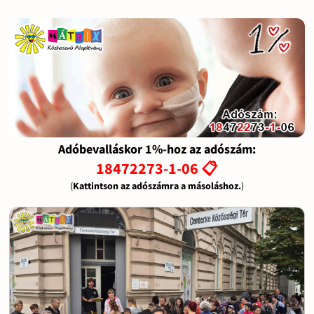
Adóbevalláskor 1%-hoz az adószám:
18472273-1-06 📋
(
Kattintson az adószámra a másoláshoz.
)