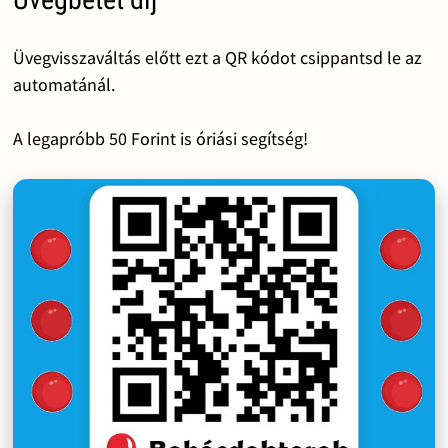
Üvegvisszaváltás előtt ezt a QR kódot csippantsd le az
automatánál.
A legapróbb 50 Forint is óriási segítség!