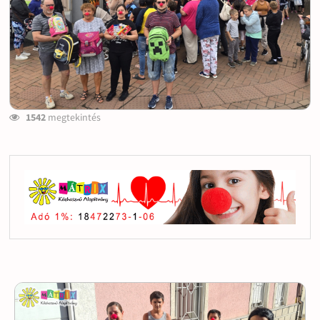
1542
megtekintés