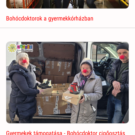
Bohócdoktorok a gyermekkórházban
Gyermekek támogatása - Bohócdoktor cipőosztás