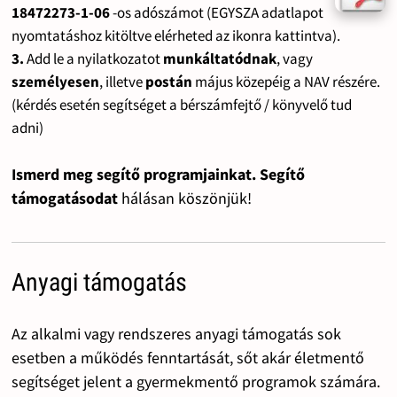
18472273-1-06
-os adószámot (EGYSZA adatlapot
nyomtatáshoz kitöltve elérheted az ikonra kattintva).
3.
Add le a nyilatkozatot
munkáltatódnak
, vagy
személyesen
, illetve
postán
május közepéig a NAV részére.
(kérdés esetén segítséget a bérszámfejtő / könyvelő tud
adni)
Ismerd meg segítő programjainkat. Segítő
támogatásodat
hálásan köszönjük!
Anyagi támogatás
Az alkalmi vagy rendszeres anyagi támogatás sok
esetben a működés fenntartását, sőt akár életmentő
segítséget jelent a gyermekmentő programok számára.