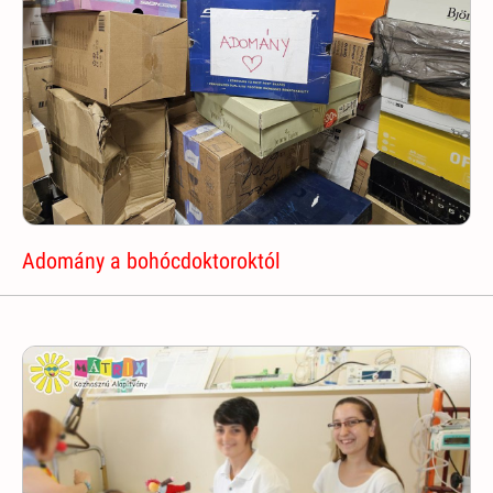
Adomány a bohócdoktoroktól