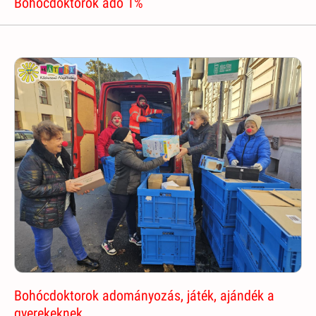
Bohócdoktorok adó 1%
Bohócdoktorok adományozás, játék, ajándék a
gyerekeknek