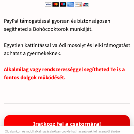
PayPal támogatással gyorsan és biztonságosan
segítheted a Bohócdoktorok munkáját.
Egyetlen kattintással valódi mosolyt és lelki támogatást
adhatsz a gyermekeknek.
Alkalmilag vagy rendszerességgel segítheted Te is a
fontos dolgok működését.
Iratkozz fel a csatornára!
Oldalainkon és mobil alkalmazásainkban cookie-kat használunk felhasználói élmény
Támogasd a munkánkat egy feliratkozással