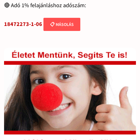
🔴 Adó 1% felajánláshoz adószám:
18472273-1-06
📋 MÁSOLÁS