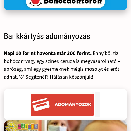
Bankkártyás adományozás
Napi 10 forint havonta már 300 forint.
Ennyiből tíz
bohócorr vagy egy színes ceruza is megvásárolható –
apróság, ami egy gyermeknek mégis mosolyt és erőt
adhat. 🤍 Segítenél? Hálásan köszönjük!