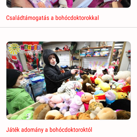
Családtámogatás a bohócdoktorokkal
Játék adomány a bohócdoktoroktól