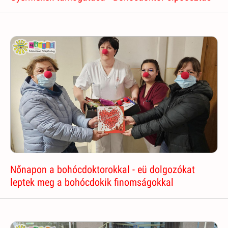
Nőnapon a bohócdoktorokkal - eü dolgozókat
leptek meg a bohócdokik finomságokkal