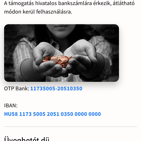
A támogatás hivatalos bankszámlára érkezik, átlátható
módon kerül felhasználásra.
OTP Bank:
11735005-20510350
IBAN:
HU58 1173 5005 2051 0350 0000 0000
Üvegbetét díj