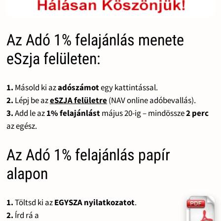
Az Adó 1% felajánlás menete
eSzja felületen:
1.
Másold ki az
adószámot
egy kattintással.
2.
Lépj be az
eSZJA felületre
(NAV online adóbevallás).
3.
Add le az
1% felajánlást
május 20-ig – mindössze
2 perc
az egész.
Az Adó 1% felajánlás papír
alapon
1.
Töltsd ki az
EGYSZA nyilatkozatot
.
2.
Írd rá a