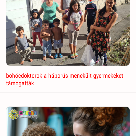
bohócdoktorok a háborús menekült gyermekeket
támogatták