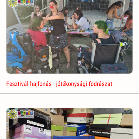
Fesztivál hajfonás - jótékonysági fodrászat