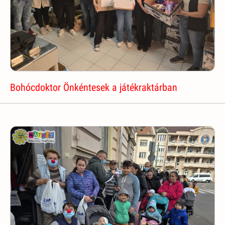
Bohócdoktor Önkéntesek a játékraktárban