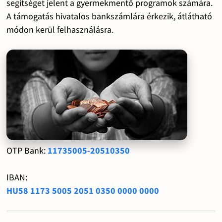
segítséget jelent a gyermekmentő programok számára.
A támogatás hivatalos bankszámlára érkezik, átlátható
módon kerül felhasználásra.
OTP Bank:
11735005-20510350
IBAN:
HU58 1173 5005 2051 0350 0000 0000