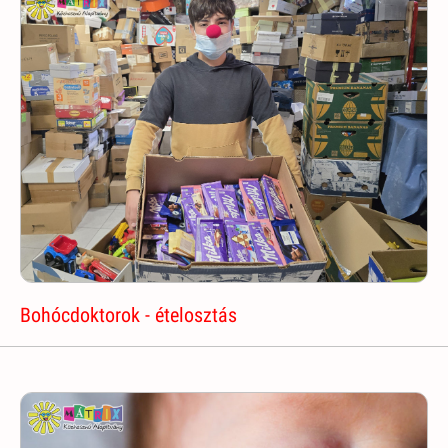
Bohócdoktorok - ételosztás