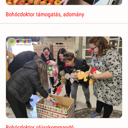
Bohócdoktor támogatás, adomány
Bohócdoktor plüsskommandó