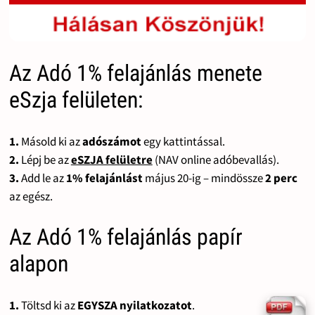
Az Adó 1% felajánlás menete
eSzja felületen:
1.
Másold ki az
adószámot
egy kattintással.
2.
Lépj be az
eSZJA felületre
(NAV online adóbevallás).
3.
Add le az
1% felajánlást
május 20-ig – mindössze
2 perc
az egész.
Az Adó 1% felajánlás papír
alapon
1.
Töltsd ki az
EGYSZA nyilatkozatot
.