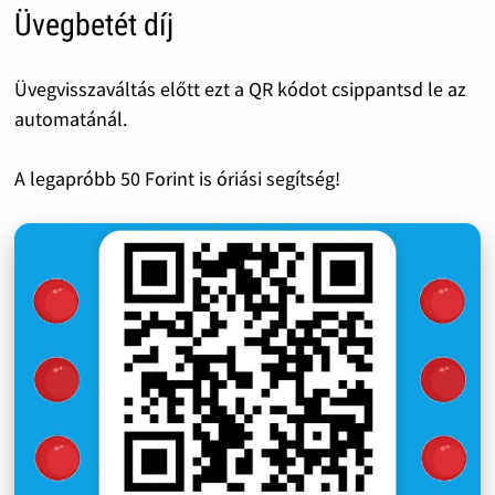
Üvegbetét díj
Üvegvisszaváltás előtt ezt a QR kódot csippantsd le az
automatánál.
A legapróbb 50 Forint is óriási segítség!