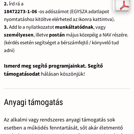
2.
Írd rá a
18472273-1-06
-os adószámot (EGYSZA adatlapot
nyomtatáshoz kitöltve elérheted az ikonra kattintva).
3.
Add le a nyilatkozatot
munkáltatódnak
, vagy
személyesen
, illetve
postán
május közepéig a NAV részére.
(kérdés esetén segítséget a bérszámfejtő / könyvelő tud
adni)
Ismerd meg segítő programjainkat. Segítő
támogatásodat
hálásan köszönjük!
Anyagi támogatás
Az alkalmi vagy rendszeres anyagi támogatás sok
esetben a működés fenntartását, sőt akár életmentő