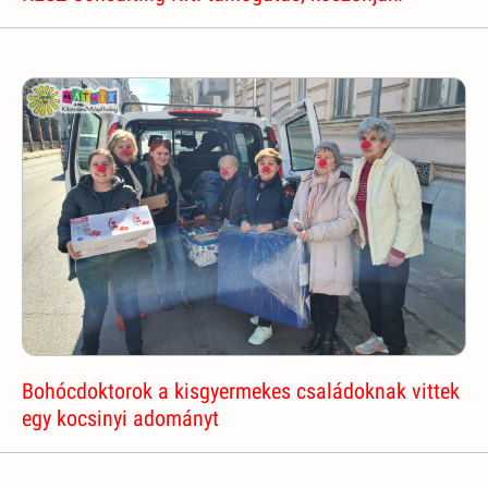
Bohócdoktorok a kisgyermekes családoknak vittek
egy kocsinyi adományt