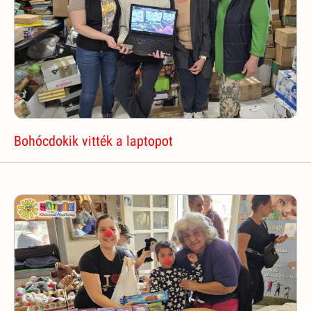
Bohócdokik vitték a laptopot