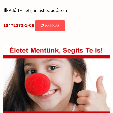
🔴 Adó 1% felajánláshoz adószám:
18472273-1-06
📋 MÁSOLÁS