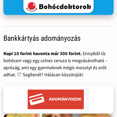
Bankkártyás adományozás
Napi 10 forint havonta már 300 forint.
Ennyiből tíz
bohócorr vagy egy színes ceruza is megvásárolható –
apróság, ami egy gyermeknek mégis mosolyt és erőt
adhat. 🤍 Segítenél? Hálásan köszönjük!