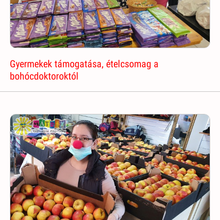
Gyermekek támogatása, ételcsomag a
bohócdoktoroktól