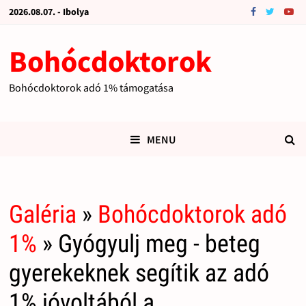
2026.08.07. - Ibolya
Bohócdoktorok
Bohócdoktorok adó 1% támogatása
MENU
Galéria
»
Bohócdoktorok adó
1%
» Gyógyulj meg - beteg
gyerekeknek segítik az adó
1% jóvoltából a