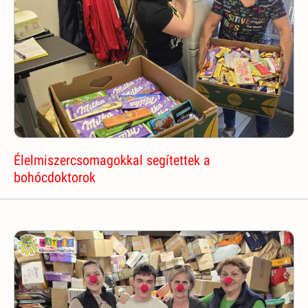
Élelmiszercsomagokkal segítettek a
bohócdoktorok