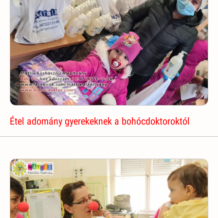
Étel adomány gyerekeknek a bohócdoktoroktól