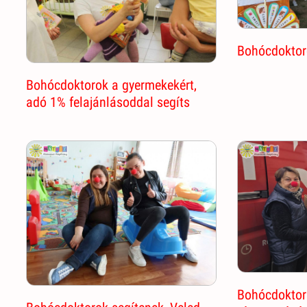
Bohócdoktoro
Bohócdoktorok a gyermekekért,
adó 1% felajánlásoddal segíts
Bohócdoktor 