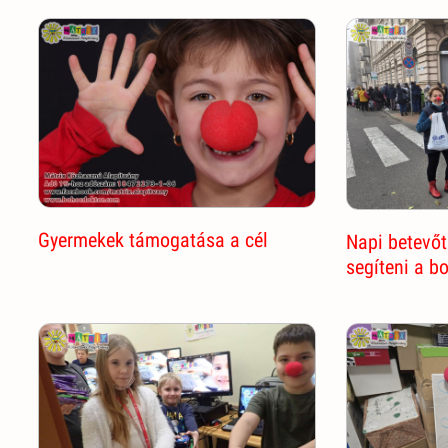
Gyermekek támogatása a cél
Napi betevőt
segíteni a b