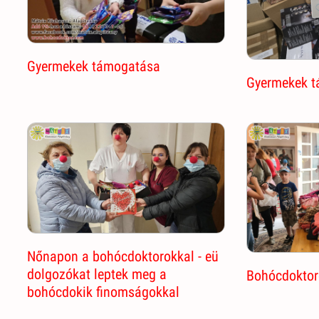
Gyermekek támogatása
Gyermekek 
Nőnapon a bohócdoktorokkal - eü
dolgozókat leptek meg a
Bohócdoktor
bohócdokik finomságokkal