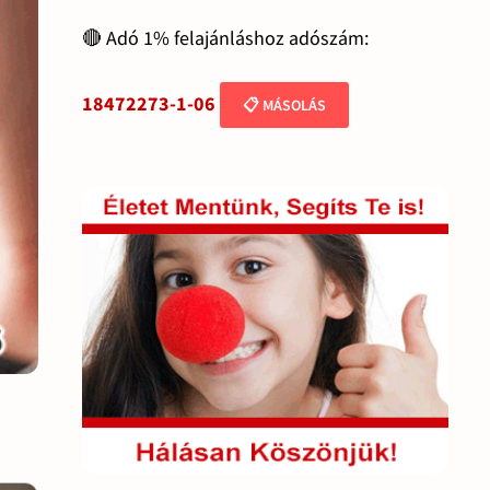
🔴 Adó 1% felajánláshoz adószám:
18472273-1-06
📋 MÁSOLÁS