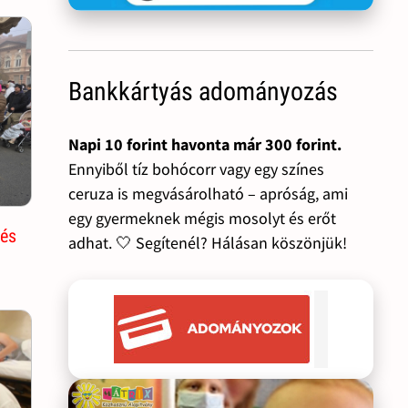
Bankkártyás adományozás
Napi 10 forint havonta már 300 forint.
Ennyiből tíz bohócorr vagy egy színes
ceruza is megvásárolható – apróság, ami
egy gyermeknek mégis mosolyt és erőt
zés
adhat. 🤍 Segítenél? Hálásan köszönjük!