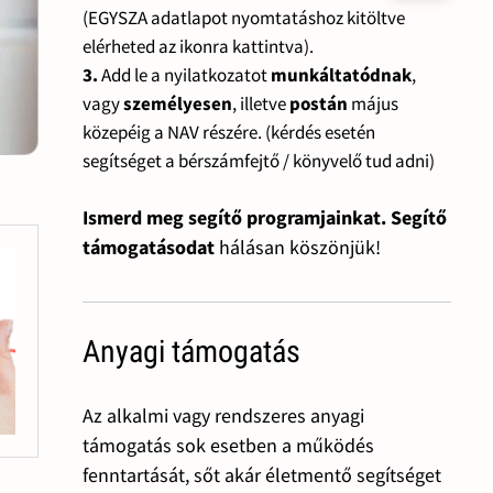
(EGYSZA adatlapot nyomtatáshoz kitöltve
elérheted az ikonra kattintva).
3.
Add le a nyilatkozatot
munkáltatódnak
,
vagy
személyesen
, illetve
postán
május
közepéig a NAV részére. (kérdés esetén
segítséget a bérszámfejtő / könyvelő tud adni)
Ismerd meg segítő programjainkat. Segítő
támogatásodat
hálásan köszönjük!
Anyagi támogatás
Az alkalmi vagy rendszeres anyagi
támogatás sok esetben a működés
fenntartását, sőt akár életmentő segítséget