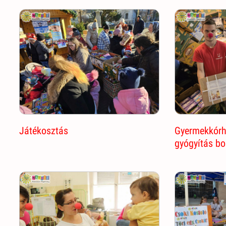
Játékosztás
Gyermekkórh
gyógyítás b