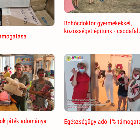
Bohócdoktor gyermekekkel,
közösséget építünk - csodafal
támogatása
ok játék adománya
Egészségügy adó 1% támogat