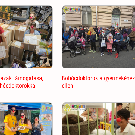
ázak támogatása,
Bohócdoktorok a gyermekéhe
ohócdoktorokkal
ellen