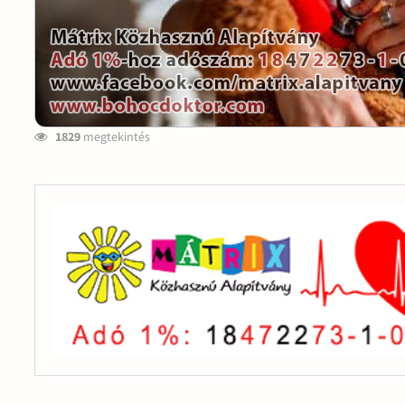
1829
megtekintés