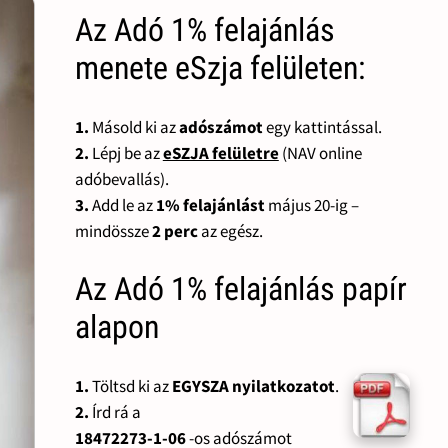
Az Adó 1% felajánlás
menete eSzja felületen:
1.
Másold ki az
adószámot
egy kattintással.
2.
Lépj be az
eSZJA felületre
(NAV online
adóbevallás).
3.
Add le az
1% felajánlást
május 20-ig –
mindössze
2 perc
az egész.
Az Adó 1% felajánlás papír
alapon
1.
Töltsd ki az
EGYSZA nyilatkozatot
.
2.
Írd rá a
18472273-1-06
-os adószámot