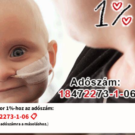
or 1%-hoz az adószám:
2273-1-06 📋
z adószámra a másoláshoz.
)