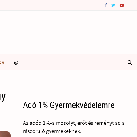
OR
@
gy
Adó 1% Gyermekvédelemre
Az adód 1%-a mosolyt, erőt és reményt ad a
rászoruló gyermekeknek.