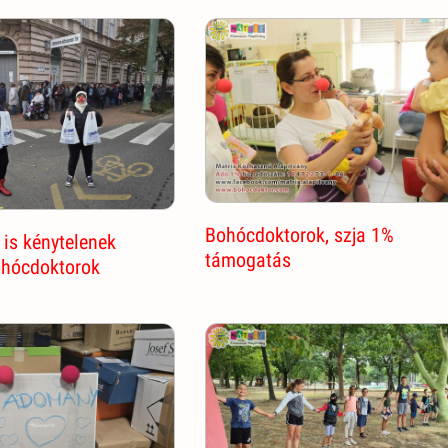
Bohócdoktorok, szja 1%
 is kénytelenek
támogatás
ohócdoktorok