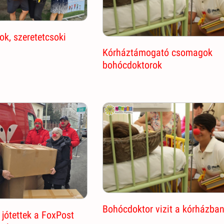
k, szeretetcsoki
Kórháztámogató csomagok
bohócdoktorok
Bohócdoktor vizit a kórházba
jótettek a FoxPost