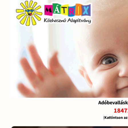
Adóbevallásk
1847
(
Kattintson a