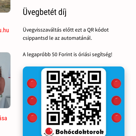
Üvegbetét díj
Üvegvisszaváltás előtt ezt a QR kódot
u.hu
csippantsd le az automatánál.
A legapróbb 50 Forint is óriási segítség!
ása