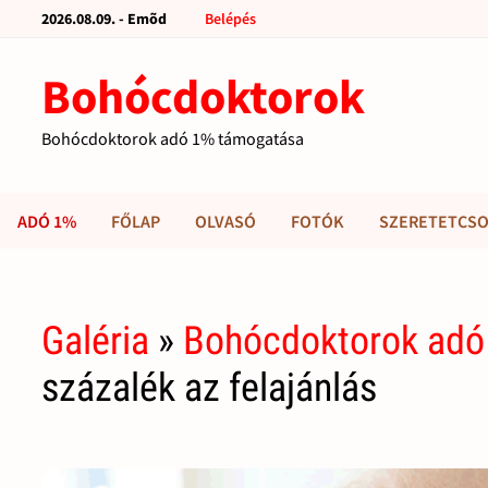
2026.08.09. - Emõd
Belépés
Bohócdoktorok
Bohócdoktorok adó 1% támogatása
ADÓ 1%
FŐLAP
OLVASÓ
FOTÓK
SZERETETCSO
Galéria
»
Bohócdoktorok adó
százalék az felajánlás